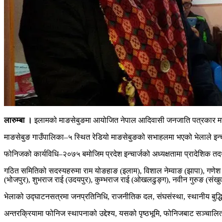
लारुम्बा ।
इलामको माङसेबुङमा आयोजित नेपाल आदिवासी जनजाति पत्रकार महासंघ
माङसेबुङ गाउँपालिका–५ स्थित रेडियो माङसेबुङको सभाहलमा भएको भेलाले इन्च
फोनिजको कार्यविधि–२०७५ बमोजिम प्रदेश इन्चार्जको अध्यक्षतामा प्रादेशिक त
गठित समितिको सदस्यहरुमा राम योङहाङ (इलाम), विशाल नेम्वाङ (झापा), गणेश साम
(भोजपुर), शुभराज राई (उदयपुर), कुम्भराज राई (ओखलढुङ्ग), नवीन गुरुङ (संख
भेलाको उद्घाटनसत्रमा जनप्रतिनिधि, राजनीतिक दल, संघसंस्था, स्थानीय बुद
अन्तरक्रियामा फोनिज स्थापनाको उद्देश्य, यसको पृष्ठभूमि, फोनिजबाट सञ्च