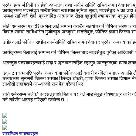
प्रदेश इन्चार्ज दिपीन राईको अध्यक्षता तथा संघीय समिति सचिव कमन देवानको प
कार्यक्रममा माङसेबुङ गाउँपालिका उपाध्यक्ष सुनिता सुब्बा, माङसेबुङ ५ का वड
अध्यक्ष साम्जिरी शेर्मा, प्रस्तावित आत्मानन्द सेइङ बहुमुखी क्याम्पसका प्रमु
सोही अवसरमा प्रादेशिक भेलालाई सम्पन्न गराउँन सहयोग गर्ने विभिन्न संस्था तथ
किरात साम्यो साक्थिम्गेन मुजोत्लुङ पान्जुम्भो माङसेबुङ, फोनिज इलाम जिल्ला
उनीहरुलाई फोनिज संघीय कार्यसमिति सचिव कमन देवान र प्रदेश नम्बर १ का इन्चा
कार्यक्रममा भेलालाई सम्पन्न गर्न विभिन्न जिल्लाबाट माङसेबुङ पुगेका आदिवास
आगन्तुक पत्रकारहरुलाई खदा र फूलमालासहित महागुरु फाल्गुनन्दको व्याच लग
उद्घाटन सभापछि प्रदेश नम्बर १ मा फोनिजलाई कसरी दरबिलो बनाएर अगाडि ल
छलफलमा सुनसरी जिल्ला अध्यक्ष धिरेन्द्र चौधरी, झापा जिल्ला अध्यक्ष विशाल ने
लाओती लगायतले आ–आफ्नो राय पेश गरेका थिए ।
राति अबेरसम्म चलेको बन्दसत्रपछि बिहान १८ गते माङ्सेबुङ घोषणापत्र जारी गर्दै 
गर्न सबैसँग आग्रह गरिएको उल्लेख छ ।
सम्बन्धित समाचारहरु