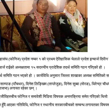
 (फोनिज) प्रदेश नम्बर १ को प्रथम ऐतिहासिक भेलाले प्रदेश इन्चार्ज दिपीन र
ार्ज राईको अध्यक्षतामा १५ सदस्यीय प्रादेशिक तदर्थ समिति गठन गरिएको हो ।
दर्थ समिति गठन भएको हो । कार्यविधि अनुसार जिल्ला शाखाका अध्यक्ष समितिको स
्पाङ (पाँचथर), दिनेश लिङ्खिम (ताप्लेजुङ), दिनेश सुब्बा (मोरङ), धिरेन्द्र चौध
ुवासभा) लगायत रहेका छन् ।
्धिजीविहरुबीच फोनिज र समावेशी मिडिया विषयक अन्तरक्रिया समेत गरिएको थियो
ालित हुँदै आएका गतिविधि, फोनिज र स्थानीय सरकारबीचको सम्बन्ध लगायतका विष