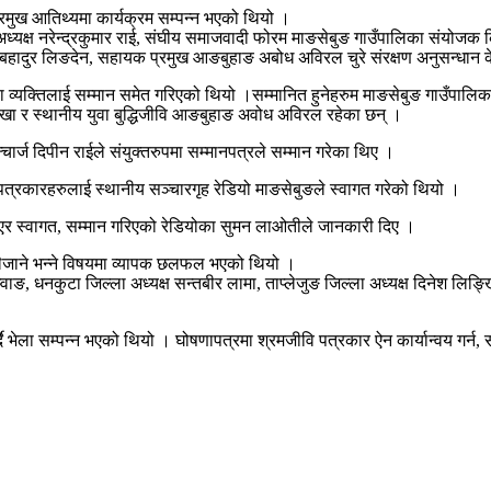
्रमुख आतिथ्यमा कार्यक्रम सम्पन्न भएको थियो ।
ा अध्यक्ष नरेन्द्रकुमार राई, संघीय समाजवादी फोरम माङसेबुङ गाउँपालिका संयोजक 
ख होमबहादुर लिङदेन, सहायक प्रमुख आङबुहाङ अबोध अविरल चुरे संरक्षण अनुसन्धान क
ा व्यक्तिलाई सम्मान समेत गरिएको थियो ।सम्मानित हुनेहरुम माङसेबुङ गाउँपालिका,
 शाखा र स्थानीय युवा बुद्धिजीवि आङबुहाङ अवोध अविरल रहेका छन् ।
र्ज दिपीन राईले संयुक्तरुपमा सम्मानपत्रले सम्मान गरेका थिए ।
ी पत्रकारहरुलाई स्थानीय सञ्चारगृह रेडियो माङसेबुङले स्वागत गरेको थियो ।
ाएर स्वागत, सम्मान गरिएको रेडियोका सुमन लाओतीले जानकारी दिए ।
ैजाने भन्ने विषयमा व्यापक छलफल भएको थियो ।
म्वाङ, धनकुटा जिल्ला अध्यक्ष सन्तबीर लामा, ताप्लेजुङ जिल्ला अध्यक्ष दिनेश ल
भेला सम्पन्न भएको थियो । घोषणापत्रमा श्रमजीवि पत्रकार ऐन कार्यान्वय गर्न, समा