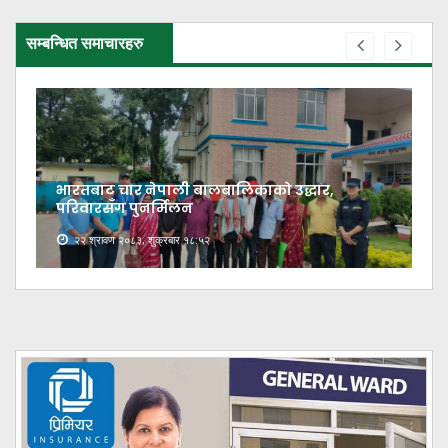
सम्बन्धित समाचारहरु
भारतबाट चार नेपाली बालबालिकाको उद्धार,
परिवारसँग पुनर्मिलन
२२ श्रावण २०८३, शुक्रबार १८:५२