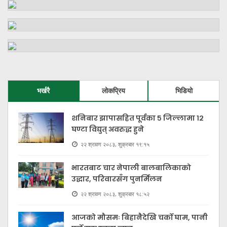
भर्खरै
लोकप्रिय
भिडियो
शनिबार झापासहित पूर्वका ५ जिल्लामा १२
घण्टा विद्युत् अवरुद्ध हुने
२२ श्रावण २०८३, शुक्रबार १९:१५
भारतबाट चार नेपाली बालबालिकाको
उद्धार, परिवारसँग पुनर्मिलन
२२ श्रावण २०८३, शुक्रबार १८:५२
आजको मौसमः बिहानैदेखि चर्को घाम, पानी