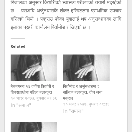
रिजालका अनुसार किशोरीको स्वास्थ्य परीक्षणकाे तयारी भइरहेकाे
छ । यसअघि अर्जुनधाराकै शंकर हस्पिटलमा प्राथमिक उपचार
गरिएकाे थियाे । पक्राउ परेका युवालाई थप अनुसन्धानका लागि
इलाका प्रहरी कार्यालय बिर्तामोड राखिएको छ ।
Related
मेचनगरमा १६ वर्षीया किशोरी र
बिर्तामोड र अर्जुनधारामा २
शिवसताक्षीमा महिला बलात्कृत
बालिका बलात्कृत, तीन जना
१० भाद्र २०७७, बुधबार ०९:३६
पक्राउ
१० भाद्र २०७७, बुधबार ०९:३६
In "समाज"
In "समाज"