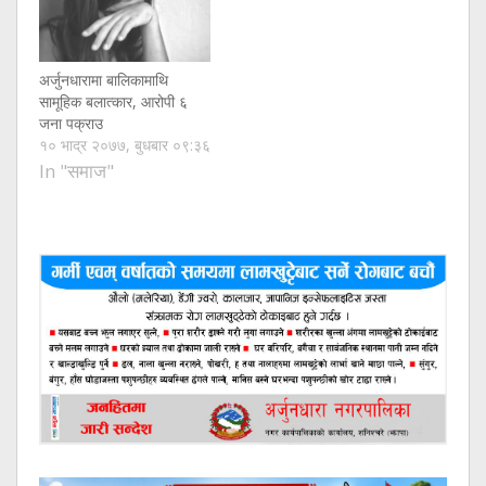
अर्जुनधारामा बालिकामाथि
सामूहिक बलात्कार, आरोपी ६
जना पक्राउ
१० भाद्र २०७७, बुधबार ०९:३६
In "समाज"