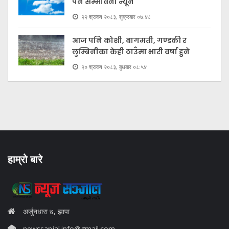
पर्ने सम्भावना न्यून
२२ श्रावण २०८३, शुक्रबार ०७:४८
आज पनि कोशी, बागमती, गण्डकी र
लुम्बिनीका केही ठाउँमा भारी वर्षा हुने
२० श्रावण २०८३, बुधबार ०८:५४
हाम्रो बारे
अर्जुनधारा ७, झापा
newssanjal.info@gmail.com