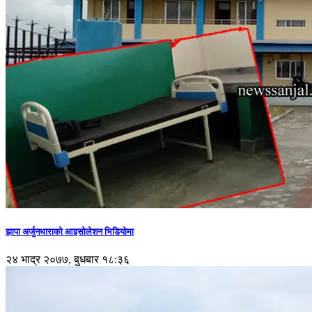
झापा अर्जुनधाराको आइसोलेशन भिडियोमा
२४ भाद्र २०७७, बुधबार १८:३६