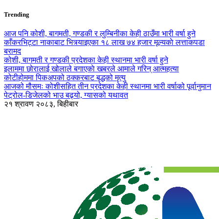
Trending
आज पनि कोशी, बागमती, गण्डकी र लुम्बिनीका केही ठाउँमा भारी वर्षा हुने
काँकरभिट्टा नाकाबाट भित्र्याइएका १८ लाख ७४ हजार मूल्यकाे लत्ताकपडा
बरामद
कोशी, बागमती र गण्डकी प्रदेशका केही स्थानमा भारी वर्षा हुने
इलाममा छोरालाई खोलाले बगाएकाे खबरले आमाले गरिन् आत्महत्या
कोटीहोममा पिकअपको ठक्करबाट बृद्धको मृत्यु
आजको मौसमः कोशीसहित तीन प्रदेशका केही स्थानमा भारी वर्षाको पूर्वानुमान
पेट्रोल-डिजेलको भाउ बढ्यो, ग्यासको यथावत
२१ श्रावण २०८३, बिहीबार