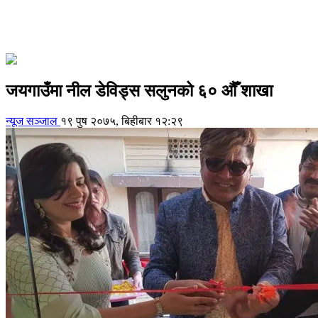
जयगाउँमा नील डेविड्स सलुनको ६० औँ शाखा
न्यूज सञ्जाल
१९ पुष २०७५, बिहीबार १२:२९