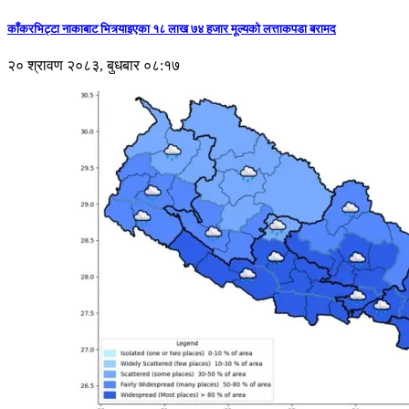
काँकरभिट्टा नाकाबाट भित्र्याइएका १८ लाख ७४ हजार मूल्यकाे लत्ताकपडा बरामद
२० श्रावण २०८३, बुधबार ०८:१७