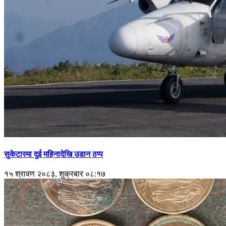
सुकेटारमा दुई महिनादेखि उडान ठप्प
१५ श्रावण २०८३, शुक्रबार ०८:१७