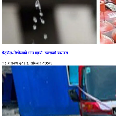
पेट्रोल-डिजेलको भाउ बढ्यो, ग्यासको यथावत
१८ श्रावण २०८३, सोमबार ०७:०६