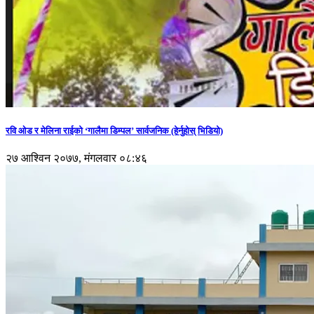
रवि ओड र मेलिना राईको ‘गालैमा डिम्पल’ सार्वजनिक (हेर्नुहोस् भिडियो)
२७ आश्विन २०७७, मंगलवार ०८:४६