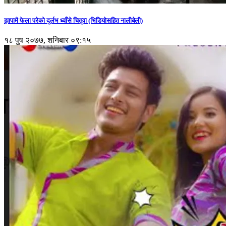
झापामै फेला परेको दुर्लभ ध्वाँसे चितुवा (भिडियोसहित नालीबेली)
१८ पुष २०७७, शनिबार ०९:१५