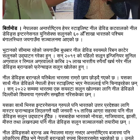
बिर्तामोड ।
नेपालका अन्तर्राष्ट्रिय हेयर स्टाइलिष्ट नील डेविड कटवालको नील
डेविड्स इन्टरनेसनल युनिसेक्स सलुनको ६० औँ शाखा भारतको पश्चिम
बंगालस्थित जयगाउँमा सञ्चालनमा आएको छ ।
भुटानको सीमामा रहेको जयगाउँमा बुधबार नील डेविड स्वयमले रिबन काटेर
सलुनको उद्घाटन गरेका हुन् । सन् २०१९ को पहिलो सलून इन्जिनियर सुनिल
अग्रवाल र रिम्पल अग्रवालले करिब २५ लाख भारतीय रुपैयाँ खर्च गरेर नील
डेविड्स ब्रान्डको फ्रेन्चाइज सलुन खोलेका हुन् ।
नील डेविड्स ब्रान्डले यतिबेला भारतमा राम्रो छाप छोड्दै गएको छ । यसका
साथै नील डेविडले नेपाली हेयर स्टाइलिष्ट भएर नेपाललाई पनि चिनाइरहेका छन्
। सन् २०२२ सम्ममा भारतमा एक सयवटा सलुन खोल्नका लागि नील डेविडले
दिल्लीको शिवमाया ग्रुपसँग सम्झौता गरिसकेका छन् ।
यसका साथै भिनस इन्टरनेसनल ग्रुपले पनि भारतको उत्तर प्रदेशका लागि
मास्टर फ्रान्चाइज लिएलगत्तै यही जनवरी १५ तारिख आग्रा सहरमा पनि नील
डेविड्स सलुन उद्घाटन हुँदैछ । यसबाहेक भारतको नोयडा, गाजियावाद, झासी,
मीरुत तथा लखनउमा पनि नील डेविड्स सलुन सञ्चालनको तयारीमा छन् ।
नील डेविड्सको ब्रान्ड अब नेपालमा मात्र नभएर अन्तर्राष्ट्रिय बजारमा पनि
लोकप्रिय हुँदैछ भने नेपाली ब्रान्डको रुपमा बिस्तारसमेत भइरहेको छ । उनले