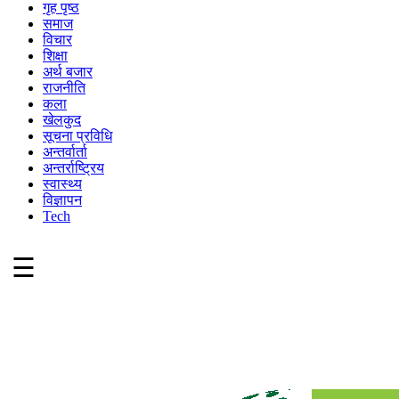
गृह पृष्ठ
समाज
विचार
शिक्षा
अर्थ बजार
राजनीति
कला
खेलकुद
सूचना प्रविधि
अन्तर्वार्ता
अन्तर्राष्ट्रिय
स्वास्थ्य
विज्ञापन
Tech
☰