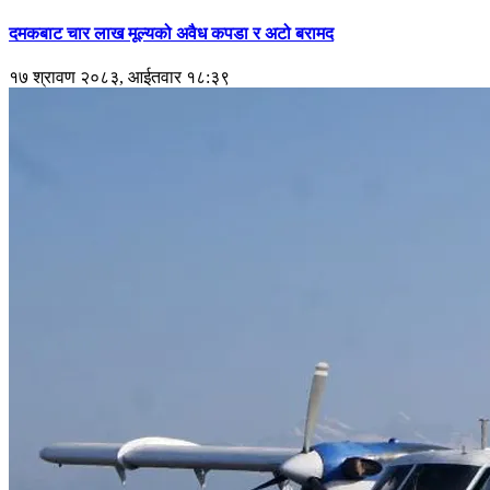
दमकबाट चार लाख मूल्यको अवैध कपडा र अटो बरामद
१७ श्रावण २०८३, आईतवार १८:३९