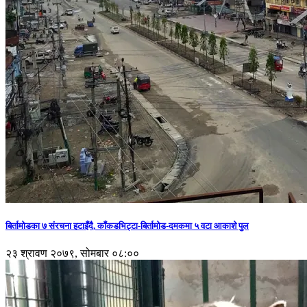
बिर्तामोडका ७ संरचना हटाइँदै, काँकडभिट्टा-बिर्तामोड-दमकमा ५ वटा आकाशे पुल
२३ श्रावण २०७९, सोमबार ०८:००