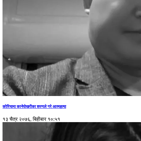
कोरियामा कानेपोखरीका शरणले गरे आत्महत्या
१३ चैत्र २०७६, बिहीबार १०:५१