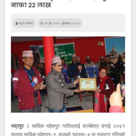
सूचना
नाफा २२ लाख
प्रविधि
अन्तर्वार्ता
न्यूज सञ्जाल
२७ पुष २०७५, शुक्रबार ०३:०२
अन्तर्राष्ट्रिय
स्वास्थ्य
विज्ञापन
Tech
भद्रपुर ।
साविक महेशपुर गाविसलाई कार्यक्षेत्र बनाई २०६१
सालमा साविक महेशपुर–१, हालको भद्रपुर–४ मा स्थापना गरिएको