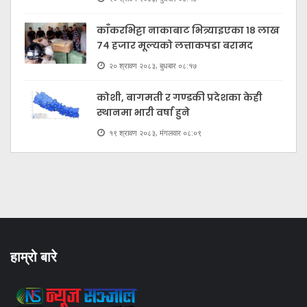
काँकरभिट्टा नाकाबाट भित्र्याइएका १८ लाख
७४ हजार मूल्यकाे लत्ताकपडा बरामद
२० श्रावण २०८३, बुधबार ०८:१७
कोशी, बागमती र गण्डकी प्रदेशका केही
स्थानमा भारी वर्षा हुने
१९ श्रावण २०८३, मंगलवार ०८:०९
हाम्रो बारे