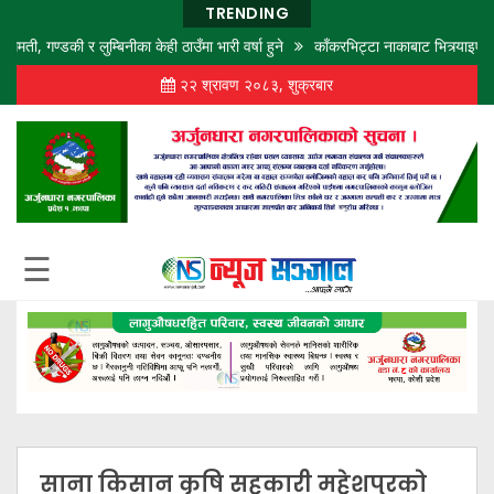
TRENDING
्डकी र लुम्बिनीका केही ठाउँमा भारी वर्षा हुने
काँकरभिट्टा नाकाबाट भित्र्याइएका १८ 
२२ श्रावण २०८३, शुक्रबार
गृह
पृष्ठ
समाज
विचार
शिक्षा
☰
अर्थ
बजार
राजनीति
कला
खेलकुद
साना किसान कृषि सहकारी महेशपुरको