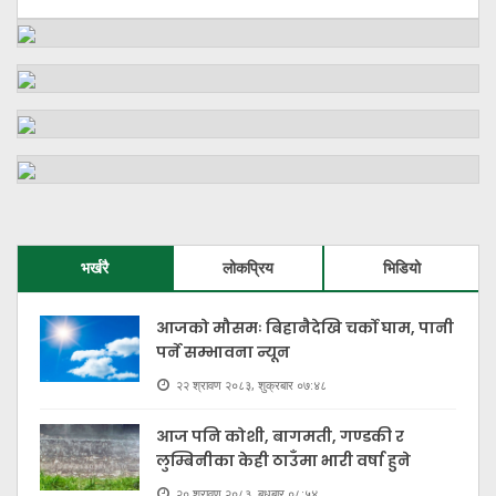
भर्खरै
लोकप्रिय
भिडियो
आजको मौसमः बिहानैदेखि चर्को घाम, पानी
पर्ने सम्भावना न्यून
२२ श्रावण २०८३, शुक्रबार ०७:४८
आज पनि कोशी, बागमती, गण्डकी र
लुम्बिनीका केही ठाउँमा भारी वर्षा हुने
२० श्रावण २०८३, बुधबार ०८:५४