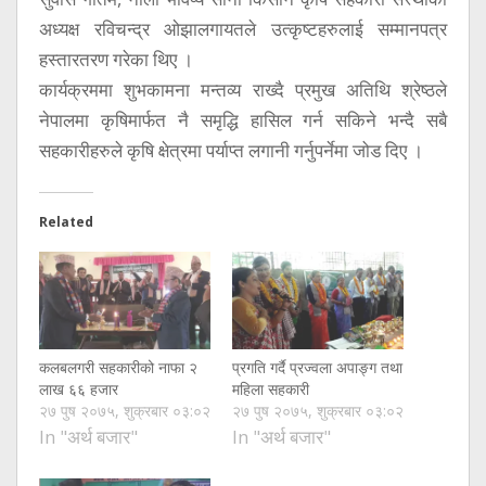
अध्यक्ष रविचन्द्र ओझालगायतले उत्कृष्टहरुलाई सम्मानपत्र
हस्तारतरण गरेका थिए ।
कार्यक्रममा शुभकामना मन्तव्य राख्दै प्रमुख अतिथि श्रेष्ठले
नेपालमा कृषिमार्फत नै समृद्धि हासिल गर्न सकिने भन्दै सबै
सहकारीहरुले कृषि क्षेत्रमा पर्याप्त लगानी गर्नुपर्नेमा जोड दिए ।
Related
कलबलगरी सहकारीको नाफा २
प्रगति गर्दै प्रज्वला अपाङ्ग तथा
लाख ६६ हजार
महिला सहकारी
२७ पुष २०७५, शुक्रबार ०३:०२
२७ पुष २०७५, शुक्रबार ०३:०२
In "अर्थ बजार"
In "अर्थ बजार"