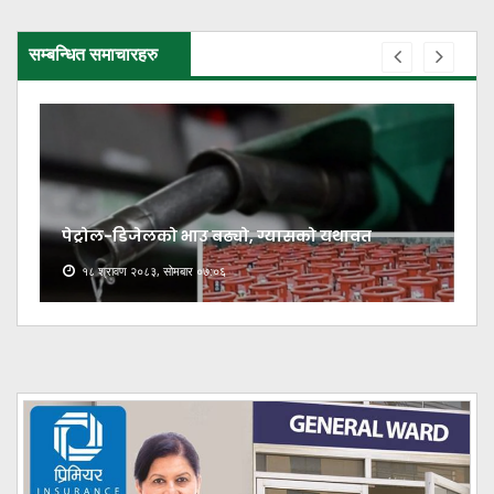
सम्बन्धित समाचारहरु
पेट्रोल-डिजेलको भाउ बढ्यो, ग्यासको यथावत
१८ श्रावण २०८३, सोमबार ०७:०६