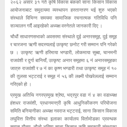
२०६२ असार ३१ गते कृषि विकास बंकको साना किसान विकास
आयोजनाबाट समुदायमा व्यस्थापन हस्तान्तरण भई शुरु भएको
संस्थाले विभिन्न समयमा सामाजिक रचनात्मक गतिविधि पनि
सञ्चालन गर्दै आइरहेको अध्यक्ष वस्नेतले जानकारी दिए ।
चौधौं साधारणसभाको अवसरमा संस्थाले दुई अन्तरसमूह, दुई समूह
र चारजना ऋणी सदस्यलाई उत्कृष्ट छनोट गरी सम्मान पनि गरेको
छ । उत्कृष्ट ऋणी हरिमाया भण्डारी, लोकमाया सुब्बा, चानमनी
राजवंशी र दुर्गा बानियाँ, उत्कृष्ट अन्तर समूहमा ६ नं अन्तरसमूहका
जात्रु राजवंशी र ७ नं का कृष्ण भण्डारी तथा उत्कृष्ट समूह नं १०
की तुलसा भट्टराई र समूह नं ५६ की लक्ष्मी पोखरेललाई सम्मान
गरिएको हो ।
प्रमुख अतिथि नगरप्रमुख श्रेष्ठ, भद्रपुर वडा नं ४ का वडाध्यक्ष
हंशधर राजवंशी, प्रधानमन्त्री कृषि आधुनिकीकरण परियोजना
समिति बनियानीका अध्यक्ष नवराज भट्टराई, साना किसान विकास
लघुवित्त वित्तीय संस्था इलाका कार्यालय विर्तामोडका प्रवन्धक
सुवास गौतम, नौलो भविष्य साना किसान कृषि सहकारी संस्थाका