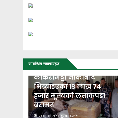
सम्बन्धित समाचारहरु
४
डा
पेट्रोल-डिजेलको भाउ बढ्यो,
ग्यासको यथावत
१८ श्रावण २०८३, सोमबार ०७:०६