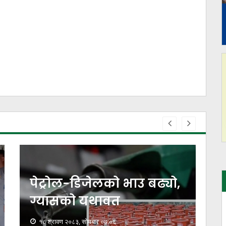
दमकबाट चार लाख मूल्यको
अवैध कपडा र अटो बरामद
१७ श्रावण २०८३, आईतवार १८:३९