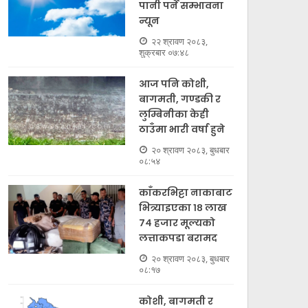
पानी पर्ने सम्भावना
न्यून
२२ श्रावण २०८३,
शुक्रबार ०७:४८
आज पनि कोशी,
बागमती, गण्डकी र
लुम्बिनीका केही
ठाउँमा भारी वर्षा हुने
२० श्रावण २०८३, बुधबार
०८:५४
काँकरभिट्टा नाकाबाट
भित्र्याइएका १८ लाख
७४ हजार मूल्यकाे
लत्ताकपडा बरामद
२० श्रावण २०८३, बुधबार
०८:१७
कोशी, बागमती र