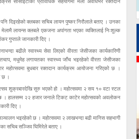
डक्रस सोसाइटीको प्राविधिक सहयोगमा मेला अवधिभर रक्तदान
सेवा पनि दिइरहेको क्लबका सचिब लायन पुष्कर निरौलाले बताए । उनका
ेलामै लायन्स क्लबले एकजना अपांगता भएका व्यक्तिलाई निःशुल्क
शंकर गुप्ताले जानकारी दिए ।
ाभन्दा बढीले स्वास्थ्य सेवा लिएको वीरता जेसीजका कार्यकारिणी
्तचाप, मधुमेह लगायतका स्वास्थ्य जाँच भइरहेको वीरता जेसीजका
ार महोत्सवमा बुधबार रक्तदान कार्यक्रम आयोजना गरिएको छ ।
ो छ ।
ोत्सव शुक्रबारदेखि सुरु भएको हो । महोत्सवमा २ सय १० वटा स्टल
ो छ । हालसम्म २२ हजार जनाले टिकट काटेर महोत्सवको अवलोकन
कारी दिए ।
ेत सञ्चालन भइरहेको छ । महोत्सवमा २ लाखभन्दा बढी मानिस सहभागी
का सचिब सञ्जिव घिमिरेले बताए ।