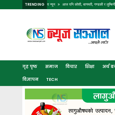
 घाम, पानी पर्ने सम्भावना न्यून
TRENDING
आज पनि कोशी, बागमती, गण्डकी र लुम्बिनीका केही ठाउँमा भ
गृह
पृष्ठ
समाज
विचार
शिक्षा
गृह पृष्ठ
समाज
विचार
शिक्षा
अर्थ 
अर्थ
बजार
विज्ञापन
TECH
राजनीति
कला
खेलकुद