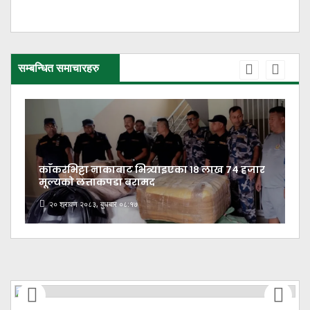
सम्बन्धित समाचारहरु
काँकरभिट्टा नाकाबाट भित्र्याइएका १८ लाख ७४ हजार
मूल्यकाे लत्ताकपडा बरामद
२० श्रावण २०८३, बुधबार ०८:१७