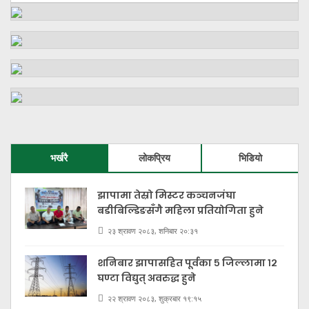
भर्खरै
लोकप्रिय
भिडियो
झापामा तेस्रो मिस्टर कञ्चनजंघा
बडीबिल्डिङसँगै महिला प्रतियोगिता हुने
२३ श्रावण २०८३, शनिबार २०:३१
शनिबार झापासहित पूर्वका ५ जिल्लामा १२
घण्टा विद्युत् अवरुद्ध हुने
२२ श्रावण २०८३, शुक्रबार १९:१५