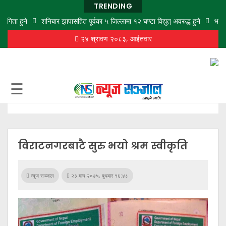
TRENDING
िता हुने
शनिबार झापासहित पूर्वका ५ जिल्लामा १२ घण्टा विद्युत् अवरुद्ध हुने
भारतबाट
२४ श्रावण २०८३, आईतवार
गृह
पृष्ठ
समाज
☰
विचार
शिक्षा
अर्थ
विराटनगरबाटै सुरु भयो श्रम स्वीकृति
बजार
राजनीति
न्यूज सञ्जाल
२३ माघ २०७५, बुधबार १६:४८
कला
खेलकुद