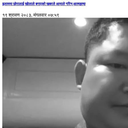
इलाममा छोरालाई खोलाले बगाएकाे खबरले आमाले गरिन् आत्महत्या
१९ श्रावण २०८३, मंगलवार ०७:५९