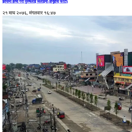
झापामा हत्या गरी पुरुषलाई जलाइयो (हेर्नुहाेस् फाेटाे)
२१ माघ २०७६, मंगलवार १६:४७