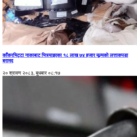
काँकरभिट्टा नाकाबाट भित्र्याइएका १८ लाख ७४ हजार मूल्यकाे लत्ताकपडा
बरामद
२० श्रावण २०८३, बुधबार ०८:१७