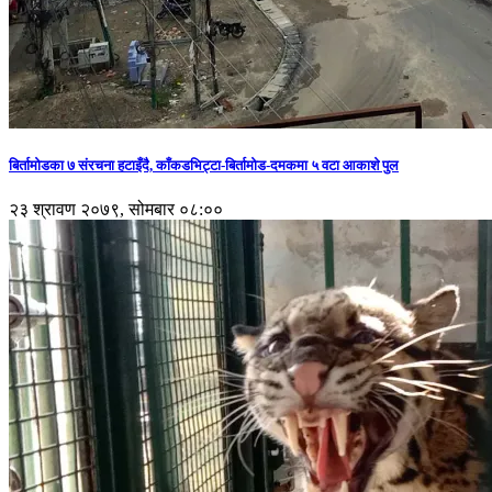
बिर्तामोडका ७ संरचना हटाइँदै, काँकडभिट्टा-बिर्तामोड-दमकमा ५ वटा आकाशे पुल
२३ श्रावण २०७९, सोमबार ०८:००