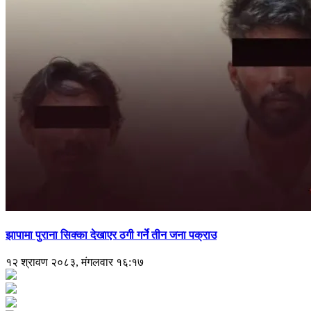
झापामा पुराना सिक्का देखाएर ठगी गर्ने तीन जना पक्राउ
१२ श्रावण २०८३, मंगलवार १६:१७