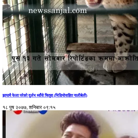
झापामै फेला परेको दुर्लभ ध्वाँसे चितुवा (भिडियोसहित नालीबेली)
१८ पुष २०७७, शनिबार ०९:१५