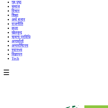
गृह पृष्ठ
समाज
विचार
शिक्षा
अर्थ बजार
राजनीति
कला
खेलकुद
सूचना प्रविधि
अन्तर्वार्ता
अन्तर्राष्ट्रिय
स्वास्थ्य
विज्ञापन
Tech
☰