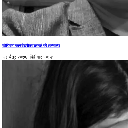
कोरियामा कानेपोखरीका शरणले गरे आत्महत्या
१३ चैत्र २०७६, बिहीबार १०:५१