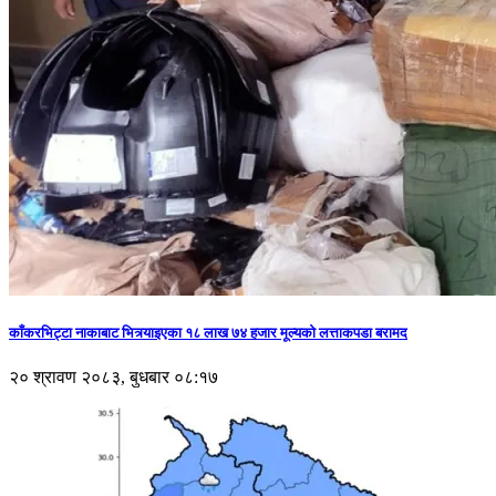
काँकरभिट्टा नाकाबाट भित्र्याइएका १८ लाख ७४ हजार मूल्यकाे लत्ताकपडा बरामद
२० श्रावण २०८३, बुधबार ०८:१७