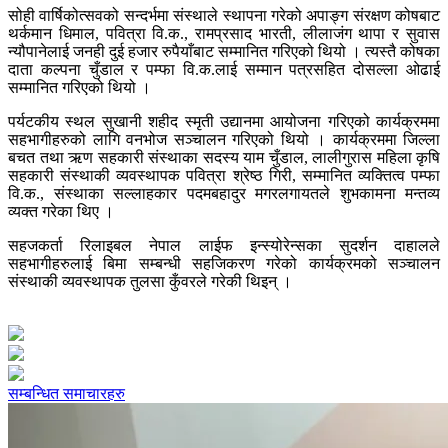
सोही वार्षिकोत्सवको सन्दर्भमा संस्थाले स्थापना गरेको अपाङ्ग संरक्षण कोषबाट
थर्कमान धिमाल, पवित्रा वि.क., रामप्रसाद भारती, लीलाजंग थापा र सुवास
न्यौपानेलाई जनही दुई हजार रुपैयाँबाट सम्मानित गरिएको थियो । त्यस्तै कोषका
दाता कल्पना चुँडाल र पम्फा वि.क.लाई सम्मान पत्रसहित दोसल्ला ओढाई
सम्मानित गरिएको थियो ।
पर्यटकीय स्थल सुखानी शहीद स्मृती उद्यानमा आयोजना गरिएको कार्यक्रममा
सहभागीहरुको लागि वनभोज सञ्चालन गरिएको थियो । कार्यक्रममा जिल्ला
बचत तथा ऋण सहकारी संस्थाका सदस्य याम चुँडाल, लालीगुरास महिला कृषि
सहकारी संस्थाकी व्यवस्थापक पवित्रा श्रेष्ठ गिरी, सम्मानित व्यक्तित्व पम्फा
वि.क., संस्थाका सल्लाहकार पदमबहादुर मगरलगायतले शुभकामना मन्तव्य
व्यक्त गरेका थिए ।
सहजकर्ता रिलाइबल नेपाल लाईफ इन्स्योरेन्सका सुदर्शन दाहालले
सहभागीहरुलाई बिमा सम्बन्धी सहजिकरण गरेको कार्यक्रमको सञ्चालन
संस्थाकी व्यवस्थापक तुलसा कुँवरले गरेकी थिइन् ।
सम्बन्धित समाचारहरु