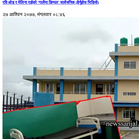
रवि ओड र मेलिना राईको ‘गालैमा डिम्पल’ सार्वजनिक (हेर्नुहोस् भिडियो)
२७ आश्विन २०७७, मंगलवार ०८:४६