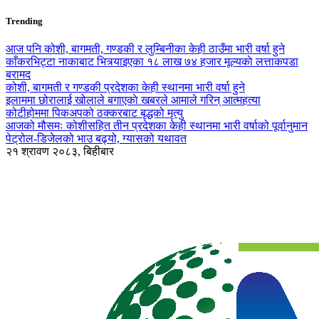
Trending
आज पनि कोशी, बागमती, गण्डकी र लुम्बिनीका केही ठाउँमा भारी वर्षा हुने
काँकरभिट्टा नाकाबाट भित्र्याइएका १८ लाख ७४ हजार मूल्यकाे लत्ताकपडा
बरामद
कोशी, बागमती र गण्डकी प्रदेशका केही स्थानमा भारी वर्षा हुने
इलाममा छोरालाई खोलाले बगाएकाे खबरले आमाले गरिन् आत्महत्या
कोटीहोममा पिकअपको ठक्करबाट बृद्धको मृत्यु
आजको मौसमः कोशीसहित तीन प्रदेशका केही स्थानमा भारी वर्षाको पूर्वानुमान
पेट्रोल-डिजेलको भाउ बढ्यो, ग्यासको यथावत
२१ श्रावण २०८३, बिहीबार