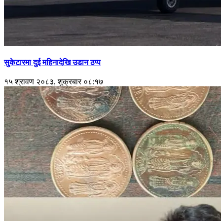
सुकेटारमा दुई महिनादेखि उडान ठप्प
१५ श्रावण २०८३, शुक्रबार ०८:१७