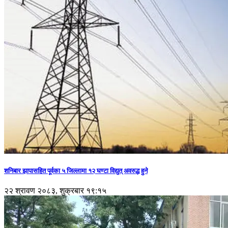
शनिबार झापासहित पूर्वका ५ जिल्लामा १२ घण्टा विद्युत् अवरुद्ध हुने
२२ श्रावण २०८३, शुक्रबार १९:१५