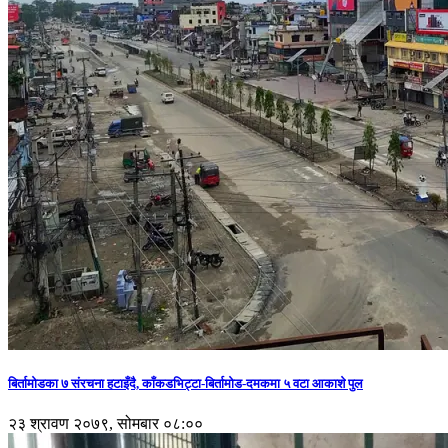
बिर्तामोडका ७ संरचना हटाइँदै, काँकडभिट्टा-बिर्तामोड-दमकमा ५ वटा आकाशे पुल
२३ श्रावण २०७९, सोमबार ०८:००