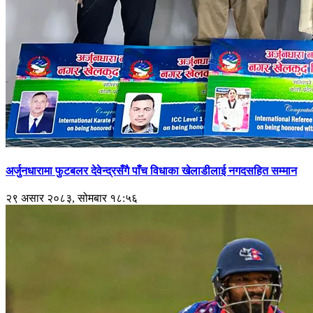
अर्जुनधारामा फुटबलर देवेन्द्रसँगै पाँच विधाका खेलाडीलाई नगदसहित सम्मान
२९ असार २०८३, सोमबार १८:५६