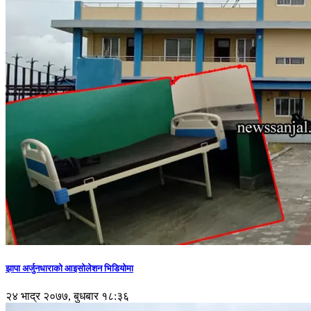
झापा अर्जुनधाराको आइसोलेशन भिडियोमा
२४ भाद्र २०७७, बुधबार १८:३६