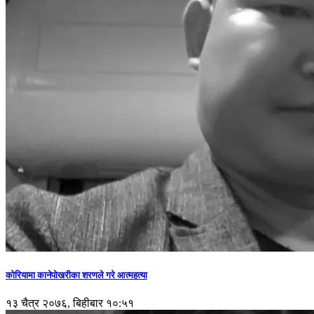
कोरियामा कानेपोखरीका शरणले गरे आत्महत्या
१३ चैत्र २०७६, बिहीबार १०:५१