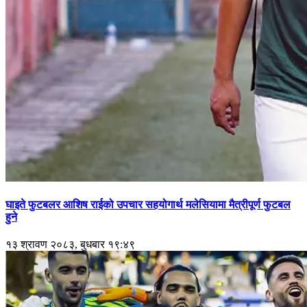
घाइते फुटबलर आशिष राईको उपचार सहयोगार्थ मलेसियामा मैत्रीपूर्ण फुटबल
हुने
१३ श्रावण २०८३, बुधबार १९:४९