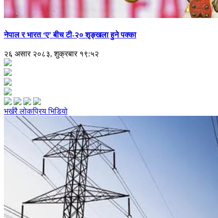
नेपाल र भारत ‘ए’ बीच टी-२० शृङ्खला हुने पक्का
२६ असार २०८३, शुक्रबार १९:५२
भर्खरै
लोकप्रिय
भिडियो