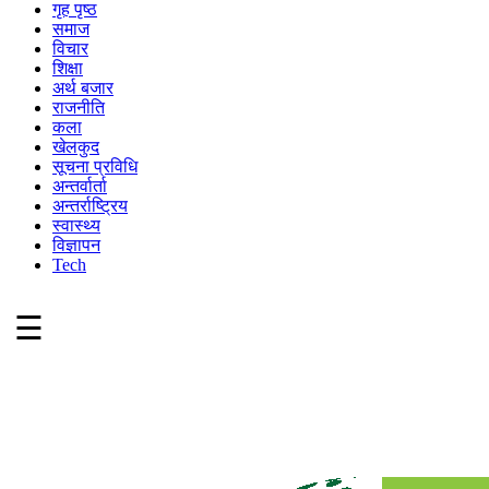
गृह पृष्ठ
समाज
विचार
शिक्षा
अर्थ बजार
राजनीति
कला
खेलकुद
सूचना प्रविधि
अन्तर्वार्ता
अन्तर्राष्ट्रिय
स्वास्थ्य
विज्ञापन
Tech
☰