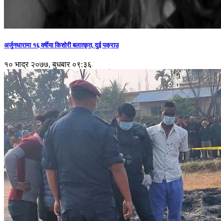
अर्जुनधारामा १६ वर्षीया किशोरी बलात्कृत, दुई पक्राउ
१० भाद्र २०७७, बुधबार ०९:३६