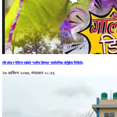
रवि ओड र मेलिना राईको ‘गालैमा डिम्पल’ सार्वजनिक (हेर्नुहोस् भिडियो)
२७ आश्विन २०७७, मंगलवार ०८:४६