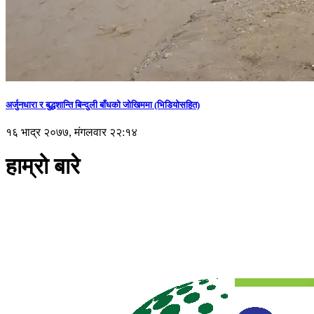
अर्जुनधारा र बुद्धशान्ति बिन्दुली बाँधको जोखिममा (भिडियाेसहित)
१६ भाद्र २०७७, मंगलवार २२:१४
हाम्रो बारे