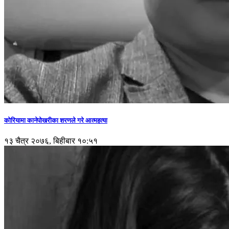
कोरियामा कानेपोखरीका शरणले गरे आत्महत्या
१३ चैत्र २०७६, बिहीबार १०:५१