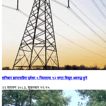
शनिबार झापासहित पूर्वका ५ जिल्लामा १२ घण्टा विद्युत् अवरुद्ध हुने
२२ श्रावण २०८३, शुक्रबार १९:१५