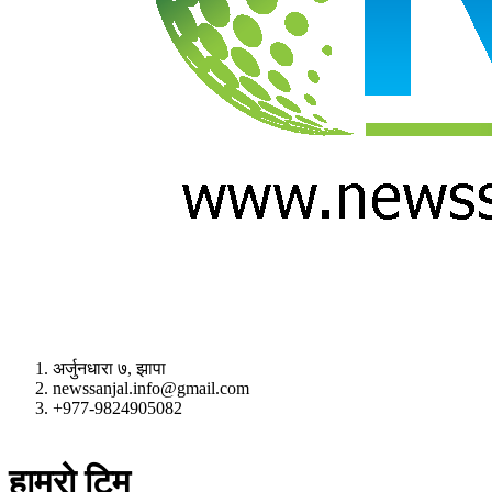
अर्जुनधारा ७, झापा
newssanjal.info@gmail.com
+977-9824905082
situs panen77
b88 slot
हाम्रो टिम
s77 resmi