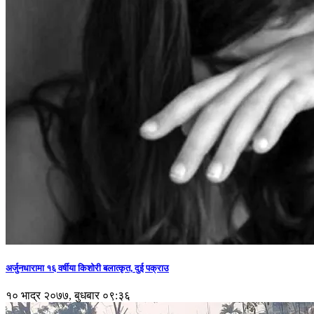
अर्जुनधारामा १६ वर्षीया किशोरी बलात्कृत, दुई पक्राउ
१० भाद्र २०७७, बुधबार ०९:३६