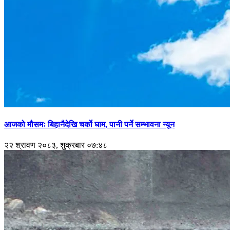
आजको मौसमः बिहानैदेखि चर्को घाम, पानी पर्ने सम्भावना न्यून
२२ श्रावण २०८३, शुक्रबार ०७:४८