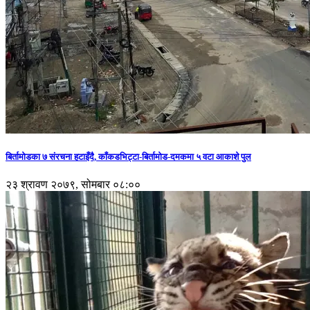
बिर्तामोडका ७ संरचना हटाइँदै, काँकडभिट्टा-बिर्तामोड-दमकमा ५ वटा आकाशे पुल
२३ श्रावण २०७९, सोमबार ०८:००