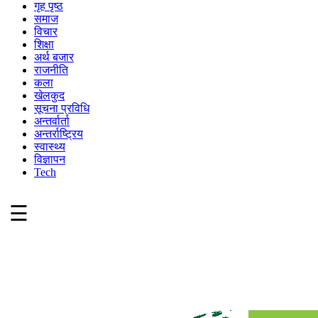
गृह पृष्ठ
समाज
विचार
शिक्षा
अर्थ बजार
राजनीति
कला
खेलकुद
सूचना प्रविधि
अन्तर्वार्ता
अन्तर्राष्ट्रिय
स्वास्थ्य
विज्ञापन
Tech
☰