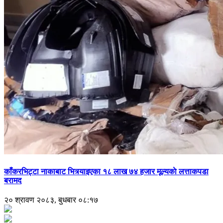
काँकरभिट्टा नाकाबाट भित्र्याइएका १८ लाख ७४ हजार मूल्यकाे लत्ताकपडा
बरामद
२० श्रावण २०८३, बुधबार ०८:१७