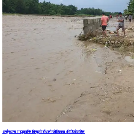
अर्जुनधारा र बुद्धशान्ति बिन्दुली बाँधको जोखिममा (भिडियाेसहित)