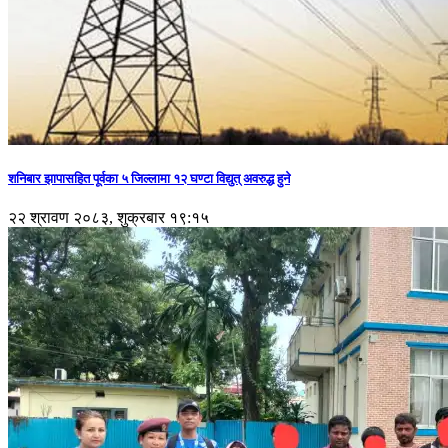
शनिबार झापासहित पूर्वका ५ जिल्लामा १२ घण्टा विद्युत् अवरुद्ध हुने
२२ श्रावण २०८३, शुक्रबार १९:१५