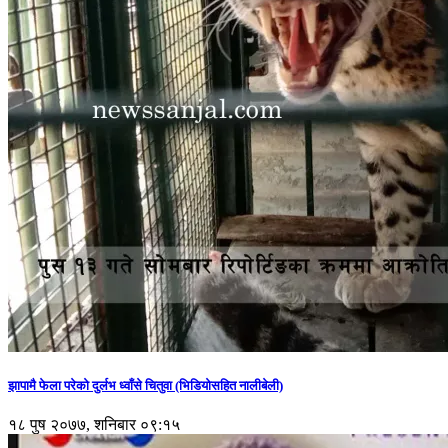
झापामै फेला परेको दुर्लभ ध्वाँसे चितुवा (भिडियोसहित नालीबेली)
१८ पुष २०७७, शनिबार ०९:१५