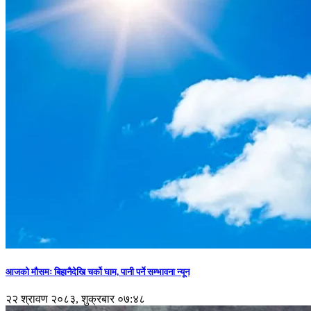
आजको मौसमः बिहानैदेखि चर्को घाम, पानी पर्ने सम्भावना न्यून
२२ श्रावण २०८३, शुक्रबार ०७:४८