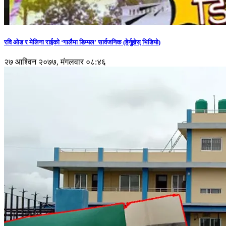
रवि ओड र मेलिना राईको ‘गालैमा डिम्पल’ सार्वजनिक (हेर्नुहोस् भिडियो)
२७ आश्विन २०७७, मंगलवार ०८:४६