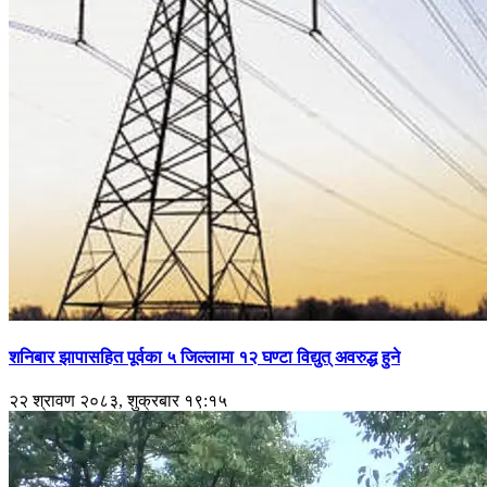
शनिबार झापासहित पूर्वका ५ जिल्लामा १२ घण्टा विद्युत् अवरुद्ध हुने
२२ श्रावण २०८३, शुक्रबार १९:१५