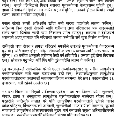
पढ्दै छन्। छोराको पढाइ अघि बढेको छैन। उनको श्रीमान सानोतिनो व्यापार
गर्छन्। उनले ‘लिमिट’ले पिउन नसक्दा पुनर्स्थापना केन्द्रसम्म पुगेकी हुन्।
झापा बिर्तामोडकी देवी तामाङ करिब ४३ वर्ष पुगिन्। उनको होटल थियो। त्यहाँ
खाना, खाजा र मदिरा पाइन्थ्यो।
पसल रहेको रक्सी अलिअलि खाँदा उनी मादक पदार्थको लतमा फसिन्।
यतिसम्म किन रक्सी सेवनकै लागि श्रीमान् तथा परिवारका अरु सदस्यलाई
छलेर जग्गा धितोमा राखी ऋण निकाल्न समेत भ्याइन्। कल्पना र देवीजस्तै
धरानकी अञ्जु तामाङ पनि मदिराको लतमा फसेपछि सबै कुरा बिर्सन थालिन्।
सधैंजसो नशा सेवन र झगडा गरिरहने भएकीले उनलाई पुनर्स्थापना केन्द्रसम्म
पुर्‍यायो। यति मात्र होइन, मदिरा सेवनको कारण उपचारका लागि अस्पतालसम्म
पुगिन्। ४२ वर्षीया अन्जुको श्रीमान् केही वर्षअघि बिते। उनका दुई छोरा विदेशमा
छन्। छोराहरु पढुन्जेल थोरै पिए पनि दुई वर्षदेखि लतमा नै फसिन्।
गृह मन्त्रालयले सार्वजनिक गरेको एउटा तथ्यांकअनुसार सुनसरीमा लागुऔषध
प्रयोगकर्ताहरु साढे सात हजारभन्दा बढी छन्। तथ्यांकअनुसार लागुऔषध
प्रयोगकर्ताहरुमा काठमाडौं महानगरपालिका सबैभन्दा धेरै छन्। काठमाडौमा ३६
हजारभन्दा बढी रहेको उल्लेख छ।
१८ वटा जिल्लामा गरिएको सर्वेक्षणमा प्रदेश १ का १४ जिल्लामध्येमा सुनसरी,
मोरङ, झापा र धनकुटामा लागुऔषध प्रयोगकर्ताहरु उल्लेख्य रहेका छन्।
प्रहरीले जतिसुकै कडाई गरे पनि लागुऔषध प्रयोगकर्ताले पूर्वको नाका
काँकडभिट्टा, विराटनगरको जागेबनी, सुनसरीको भाण्टाबारीको भिमनगर, घुस्की
नाकालाई लागुऔषध ओसारपासरको मुख्य मार्ग बनाउको सुरक्षा अधिकारीहरुको
भनाइ छ। दुर्व्यसीमा पुरुषसँगै महिलाको संख्या पनि उल्लेख्य छ।