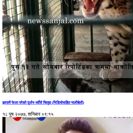
झापामै फेला परेको दुर्लभ ध्वाँसे चितुवा (भिडियोसहित नालीबेली)
१८ पुष २०७७, शनिबार ०९:१५