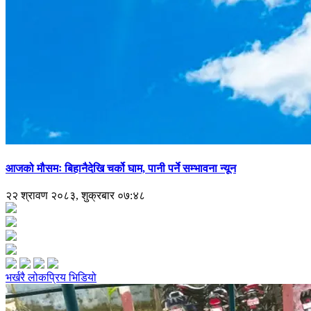
आजको मौसमः बिहानैदेखि चर्को घाम, पानी पर्ने सम्भावना न्यून
२२ श्रावण २०८३, शुक्रबार ०७:४८
भर्खरै
लोकप्रिय
भिडियो