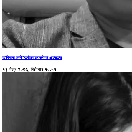
कोरियामा कानेपोखरीका शरणले गरे आत्महत्या
१३ चैत्र २०७६, बिहीबार १०:५१