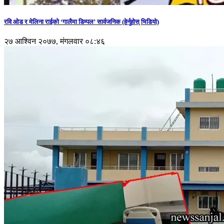
रवि ओड र मेलिना राईको ‘गालैमा डिम्पल’ सार्वजनिक (हेर्नुहोस् भिडियो)
२७ आश्विन २०७७, मंगलवार ०८:४६