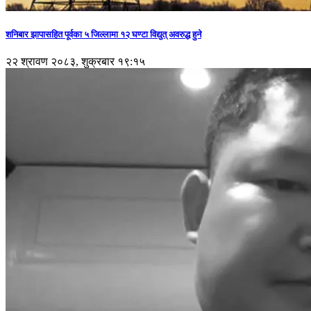
शनिबार झापासहित पूर्वका ५ जिल्लामा १२ घण्टा विद्युत् अवरुद्ध हुने
२२ श्रावण २०८३, शुक्रबार १९:१५