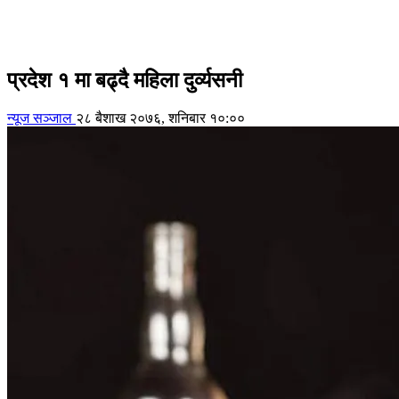
प्रदेश १ मा बढ्दै महिला दुर्व्यसनी
न्यूज सञ्जाल
२८ बैशाख २०७६, शनिबार १०:००