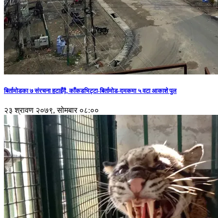
बिर्तामोडका ७ संरचना हटाइँदै, काँकडभिट्टा-बिर्तामोड-दमकमा ५ वटा आकाशे पुल
२३ श्रावण २०७९, सोमबार ०८:००