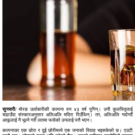
सुनसरी/
मोरङ उर्लाबारीकी कल्पना वन ४३ वर्ष पुगिन्। उनी कुलपितृलाई
चढाउँदा संस्कारअनुसार अलिअलि मदिरा पिउँथिन्। तर, अलिअलि गर्दागर्दै
आफूलाई नै भूल्ने गरी लतमा फसेको उनलाई पत्तै भएन।
कल्पनाका एक छोरा र दुई छोरीमध्ये एक जनाको विवाह भइसकेको छ। एउटी