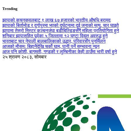
Trending
झापाको कचनकवलबाट ९ लाख ६७ हजारको भारतीय औषधि बरामद
झापाको बिर्तामोड र दुर्गापुरमा भएको दुर्घटनामा दुई जनाको मृत्यु, चार घाइते
झापामा तेस्रो मिस्टर कञ्चनजंघा बडीबिल्डिङसँगै महिला प्रतियोगिता हुने
शनिबार झापासहित पूर्वका ५ जिल्लामा १२ घण्टा विद्युत् अवरुद्ध हुने
भारतबाट चार नेपाली बालबालिकाको उद्धार, परिवारसँग पुनर्मिलन
आजको मौसमः बिहानैदेखि चर्को घाम, पानी पर्ने सम्भावना न्यून
आज पनि कोशी, बागमती, गण्डकी र लुम्बिनीका केही ठाउँमा भारी वर्षा हुने
२५ श्रावण २०८३, सोमबार