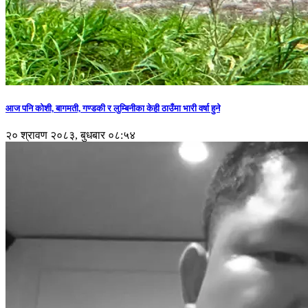
आज पनि कोशी, बागमती, गण्डकी र लुम्बिनीका केही ठाउँमा भारी वर्षा हुने
२० श्रावण २०८३, बुधबार ०८:५४