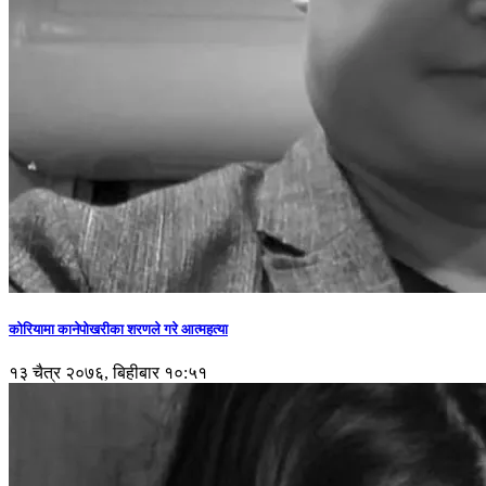
कोरियामा कानेपोखरीका शरणले गरे आत्महत्या
१३ चैत्र २०७६, बिहीबार १०:५१