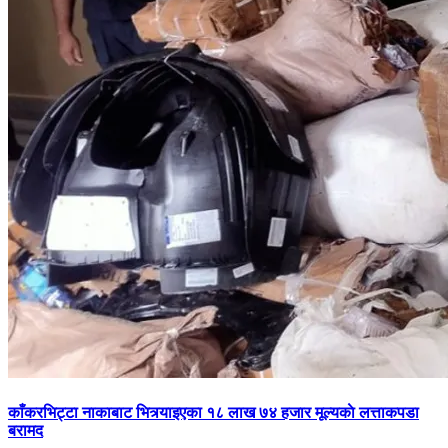
काँकरभिट्टा नाकाबाट भित्र्याइएका १८ लाख ७४ हजार मूल्यकाे लत्ताकपडा
बरामद