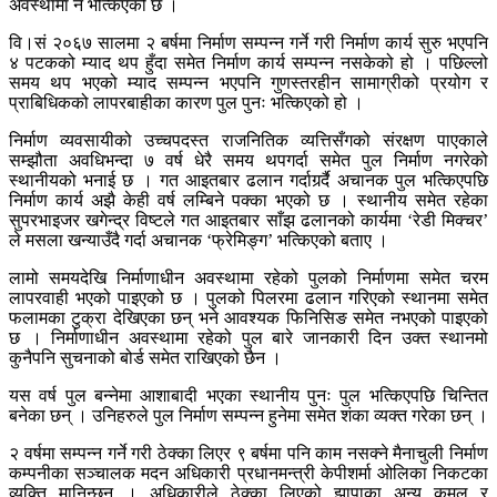
अवस्थामा नै भत्किएको छ ।
वि।सं २०६७ सालमा २ बर्षमा निर्माण सम्पन्न गर्ने गरी निर्माण कार्य सुरु भएपनि
४ पटकको म्याद थप हुँदा समेत निर्माण कार्य सम्पन्न नसकेको हो । पछिल्लो
समय थप भएको म्याद सम्पन्न भएपनि गुणस्तरहीन सामाग्रीको प्रयोग र
प्राबिधिकको लापरबाहीका कारण पुल पुनः भत्किएको हो ।
निर्माण व्यवसायीको उच्चपदस्त राजनितिक व्यत्तिसँगको संरक्षण पाएकाले
सम्झौता अवधिभन्दा ७ वर्ष धेरै समय थपगर्दा समेत पुल निर्माण नगरेको
स्थानीयको भनाई छ । गत आइतबार ढलान गर्दागर्र्दै अचानक पुल भत्किएपछि
निर्माण कार्य अझै केही वर्ष लम्बिने पक्का भएको छ । स्थानीय समेत रहेका
सुपरभाइजर खगेन्द्र विष्टले गत आइतबार साँझ ढलानको कार्यमा ‘रेडी मिक्चर’
ले मसला खन्याउँदै गर्दा अचानक ‘फ्रेमिङ्ग’ भत्किएको बताए ।
लामो समयदेखि निर्माणाधीन अवस्थामा रहेको पुलको निर्माणमा समेत चरम
लापरवाही भएको पाइएको छ । पुलको पिलरमा ढलान गरिएको स्थानमा समेत
फलामका टुक्रा देखिएका छन् भने आवश्यक फिनिसिङ समेत नभएको पाइएको
छ । निर्माणाधीन अवस्थामा रहेको पुल बारे जानकारी दिन उक्त स्थानमो
कुनैपनि सुचनाको बोर्ड समेत राखिएको छैन ।
यस वर्ष पुल बन्नेमा आशाबादी भएका स्थानीय पुनः पुल भत्किएपछि चिन्तित
बनेका छन् । उनिहरुले पुल निर्माण सम्पन्न हुनेमा समेत शंका व्यक्त गरेका छन् ।
२ वर्षमा सम्पन्न गर्ने गरी ठेक्का लिएर ९ बर्षमा पनि काम नसक्ने मैनाचुली निर्माण
कम्पनीका सञ्चालक मदन अधिकारी प्रधानमन्त्री केपीशर्मा ओलिका निकटका
व्यक्ति मानिन्छन् । अधिकारीले ठेक्का लिएको झापाका अन्य कमल र