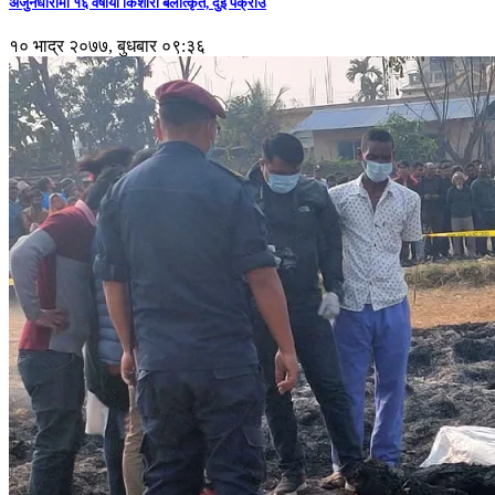
अर्जुनधारामा १६ वर्षीया किशोरी बलात्कृत, दुई पक्राउ
१० भाद्र २०७७, बुधबार ०९:३६