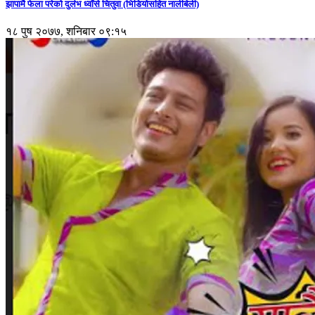
झापामै फेला परेको दुर्लभ ध्वाँसे चितुवा (भिडियोसहित नालीबेली)
१८ पुष २०७७, शनिबार ०९:१५