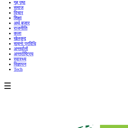
गृह पृष्ठ
समाज
विचार
शिक्षा
अर्थ बजार
राजनीति
कला
खेलकुद
सूचना प्रविधि
अन्तर्वार्ता
अन्तर्राष्ट्रिय
स्वास्थ्य
विज्ञापन
Tech
☰