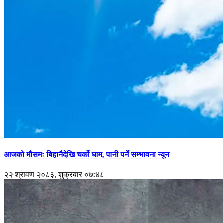
आजको मौसमः बिहानैदेखि चर्को घाम, पानी पर्ने सम्भावना न्यून
२२ श्रावण २०८३, शुक्रबार ०७:४८