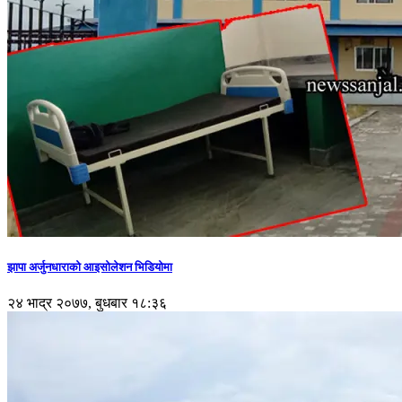
झापा अर्जुनधाराको आइसोलेशन भिडियोमा
२४ भाद्र २०७७, बुधबार १८:३६