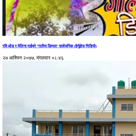
रवि ओड र मेलिना राईको ‘गालैमा डिम्पल’ सार्वजनिक (हेर्नुहोस् भिडियो)
२७ आश्विन २०७७, मंगलवार ०८:४६