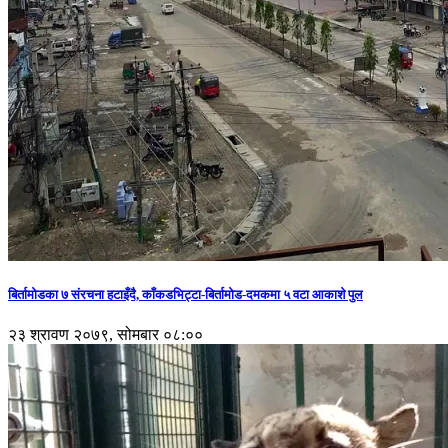
बिर्तामोडका ७ संरचना हटाइँदै, काँकडभिट्टा-बिर्तामोड-दमकमा ५ वटा आकाशे पुल
२३ श्रावण २०७९, सोमबार ०८:००