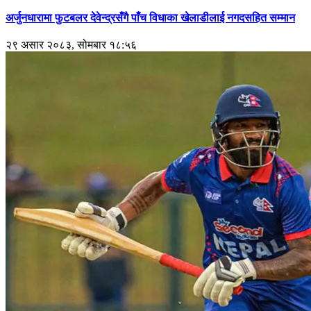
अर्जुनधारामा फुटबलर देवेन्द्रसँगै पाँच विधाका खेलाडीलाई नगदसहित सम्मान
२९ असार २०८३, सोमबार १८:५६