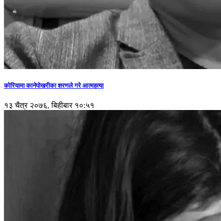
कोरियामा कानेपोखरीका शरणले गरे आत्महत्या
१३ चैत्र २०७६, बिहीबार १०:५१