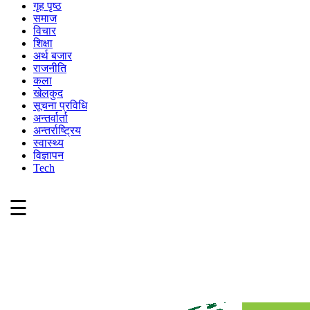
गृह पृष्ठ
समाज
विचार
शिक्षा
अर्थ बजार
राजनीति
कला
खेलकुद
सूचना प्रविधि
अन्तर्वार्ता
अन्तर्राष्ट्रिय
स्वास्थ्य
विज्ञापन
Tech
☰