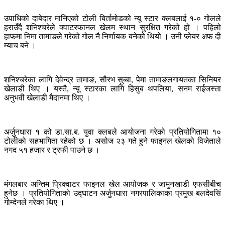
उपाधिको दाबेदार मानिएको टोली बिर्तामोडको न्यू स्टार क्लबलाई १-० गोलले
हराउँदै शनिश्चरेले क्वाटरफानल खेलम स्थान सुरक्षित गरेको हो । पहिलो
हाफमा निमा तामाङले गरेको गोल नै निर्णायक बनेको थियो । उनी प्लेयर अफ दी
म्याच बने ।
शनिश्चरेका लागि देवेन्द्र तामाङ, सौरभ सुब्बा, पेमा तामाङलगायतका सिनियर
खेलाडी थिए । यस्तै, न्यू स्टारका लागि हिसुब थपलिया, सनम राईजस्ता
अनुभवी खेलाडी मैदानमा थिए ।
अर्जुनधारा १ को डा.सा.ब. युवा क्लबले आयोजना गरेको प्रतियोगितामा १०
टोलीको सहभागिता रहेको छ । असोज २३ गते हुने फाइनल खेलको विजेताले
नगद ५१ हजार र ट्रफी पाउने छ ।
मंगलबार अन्तिम प्रिक्वाटर फाइनल खेल आयोजक र जामुनखाडी एफसीबीच
हुनेछ । प्रतियोगिताको उद्घाटन अर्जुनधारा नगरपालिकाका प्रमुख बलदेवसिं
गोम्देनले गरेका थिए ।