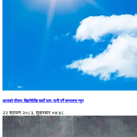
आजको मौसमः बिहानैदेखि चर्को घाम, पानी पर्ने सम्भावना न्यून
२२ श्रावण २०८३, शुक्रबार ०७:४८