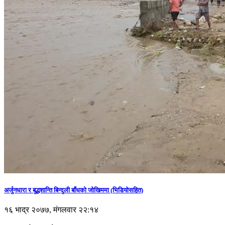
अर्जुनधारा र बुद्धशान्ति बिन्दुली बाँधको जोखिममा (भिडियाेसहित)
१६ भाद्र २०७७, मंगलवार २२:१४