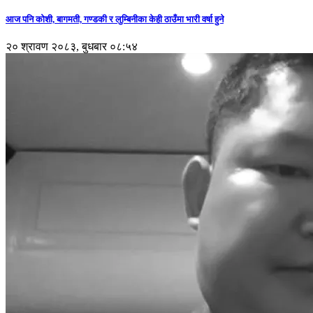
आज पनि कोशी, बागमती, गण्डकी र लुम्बिनीका केही ठाउँमा भारी वर्षा हुने
२० श्रावण २०८३, बुधबार ०८:५४