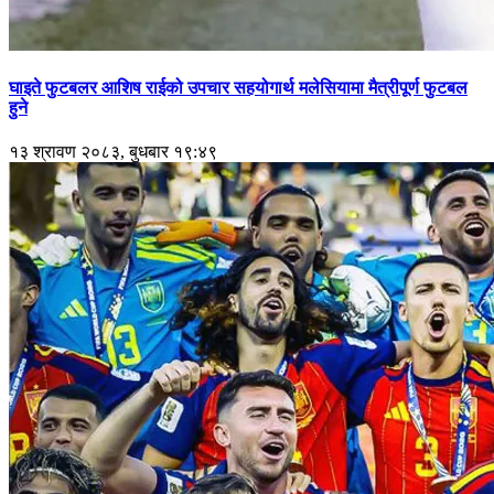
घाइते फुटबलर आशिष राईको उपचार सहयोगार्थ मलेसियामा मैत्रीपूर्ण फुटबल
हुने
१३ श्रावण २०८३, बुधबार १९:४९