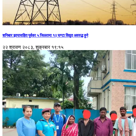
शनिबार झापासहित पूर्वका ५ जिल्लामा १२ घण्टा विद्युत् अवरुद्ध हुने
२२ श्रावण २०८३, शुक्रबार १९:१५