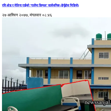
रवि ओड र मेलिना राईको ‘गालैमा डिम्पल’ सार्वजनिक (हेर्नुहोस् भिडियो)
२७ आश्विन २०७७, मंगलवार ०८:४६