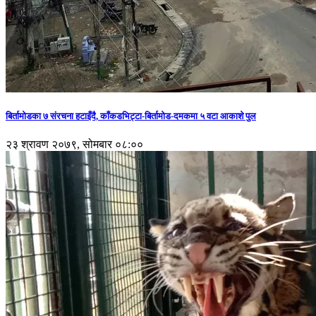
बिर्तामोडका ७ संरचना हटाइँदै, काँकडभिट्टा-बिर्तामोड-दमकमा ५ वटा आकाशे पुल
२३ श्रावण २०७९, सोमबार ०८:००