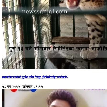
झापामै फेला परेको दुर्लभ ध्वाँसे चितुवा (भिडियोसहित नालीबेली)
१८ पुष २०७७, शनिबार ०९:१५