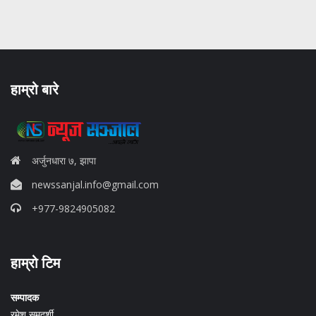
हाम्रो बारे
अर्जुनधारा ७, झापा
newssanjal.info@gmail.com
+977-9824905082
situs panen77
हाम्रो टिम
b88 slot
s77 resmi
daftar slot88
सम्पादक
judi slot online pulsa
रमेश समदर्शी