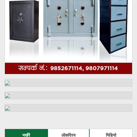
भर्खरै
लोकप्रिय
भिडियो