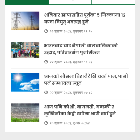
शनिबार झापासहित पूर्वका ५ जिल्लामा १२
घण्टा विद्युत् अवरुद्ध हुने
२२ श्रावण २०८३, शुक्रबार १९:१५
भारतबाट चार नेपाली बालबालिकाको
उद्धार, परिवारसँग पुनर्मिलन
२२ श्रावण २०८३, शुक्रबार १८:५२
आजको मौसमः बिहानैदेखि चर्को घाम, पानी
पर्ने सम्भावना न्यून
२२ श्रावण २०८३, शुक्रबार ०७:४८
आज पनि कोशी, बागमती, गण्डकी र
लुम्बिनीका केही ठाउँमा भारी वर्षा हुने
२० श्रावण २०८३, बुधबार ०८:५४