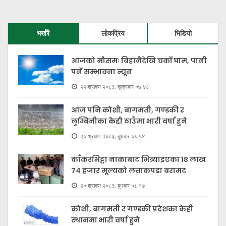
भर्खरै
लोकप्रिय
भिडियो
आजको मौसमः बिहानैदेखि चर्को घाम, पानी
पर्ने सम्भावना न्यून
२२ श्रावण २०८३, शुक्रबार ०७:४८
आज पनि कोशी, बागमती, गण्डकी र
लुम्बिनीका केही ठाउँमा भारी वर्षा हुने
२० श्रावण २०८३, बुधबार ०८:५४
काँकरभिट्टा नाकाबाट भित्र्याइएका १८ लाख
७४ हजार मूल्यकाे लत्ताकपडा बरामद
२० श्रावण २०८३, बुधबार ०८:१७
कोशी, बागमती र गण्डकी प्रदेशका केही
स्थानमा भारी वर्षा हुने