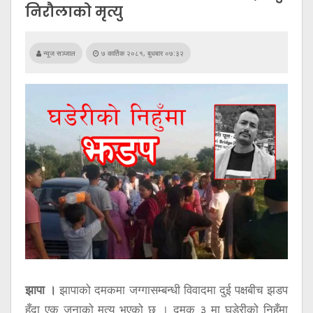
सूचना
निरौलाको मृत्यु
प्रविधि
अन्तर्वार्ता
न्यूज सञ्जाल
७ कार्तिक २०८१, बुधबार ०७:३२
अन्तर्राष्ट्रिय
स्वास्थ्य
विज्ञापन
Tech
झापा ।
झापाको दमकमा जग्गासम्बन्धी विवादमा दुई पक्षबीच झडप
हुँदा एक जनाको मृत्यु भएको छ । दमक ३ मा घडेरीको निहुँमा