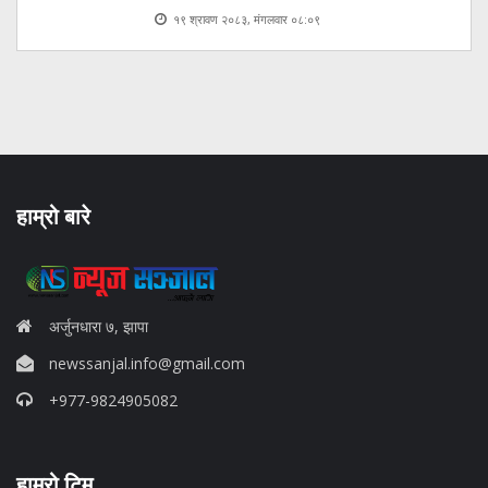
१९ श्रावण २०८३, मंगलवार ०८:०९
हाम्रो बारे
अर्जुनधारा ७, झापा
newssanjal.info@gmail.com
+977-9824905082
situs panen77
हाम्रो टिम
b88 slot