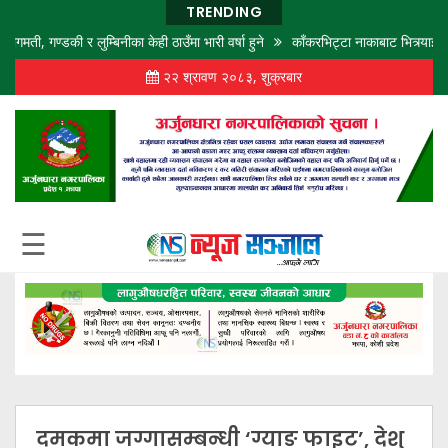
TRENDING
गण्डकी र लुम्बिनीका केही ठाउँमा भारी वर्षा हुने
काँकरभिट्टा नाकाबाट भित्र्याइएका १
२२ श्रावण २०८३, शुक्रबार
गृह
पृष्ठ
समाज
विचार
शिक्षा
☰
अर्थ
बजार
राजनीति
कला
खेलकुद
दमकमा जग्गासम्बन्धी ‘ग्याङ फाइट’, देशु