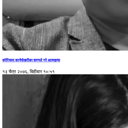
कोरियामा कानेपोखरीका शरणले गरे आत्महत्या
१३ चैत्र २०७६, बिहीबार १०:५१