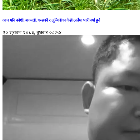
आज पनि कोशी, बागमती, गण्डकी र लुम्बिनीका केही ठाउँमा भारी वर्षा हुने
२० श्रावण २०८३, बुधबार ०८:५४