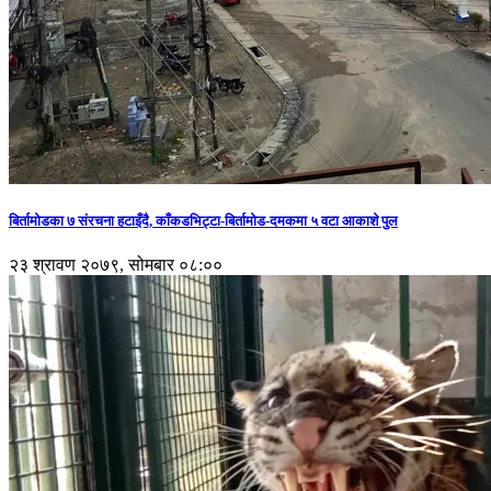
बिर्तामोडका ७ संरचना हटाइँदै, काँकडभिट्टा-बिर्तामोड-दमकमा ५ वटा आकाशे पुल
२३ श्रावण २०७९, सोमबार ०८:००