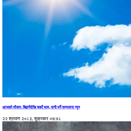
आजको मौसमः बिहानैदेखि चर्को घाम, पानी पर्ने सम्भावना न्यून
२२ श्रावण २०८३, शुक्रबार ०७:४८