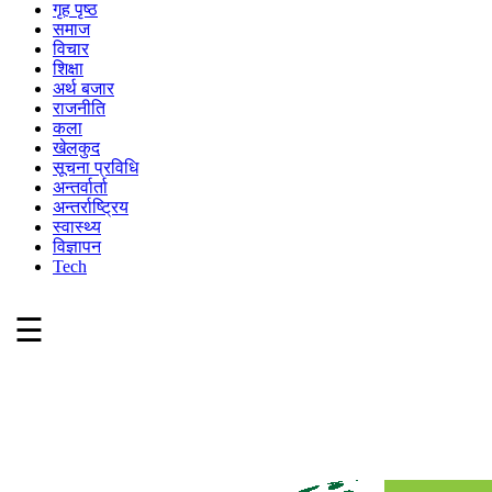
गृह पृष्ठ
समाज
विचार
शिक्षा
अर्थ बजार
राजनीति
कला
खेलकुद
सूचना प्रविधि
अन्तर्वार्ता
अन्तर्राष्ट्रिय
स्वास्थ्य
विज्ञापन
Tech
☰