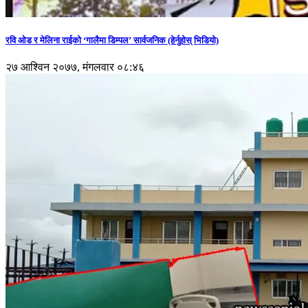
रवि ओड र मेलिना राईको ‘गालैमा डिम्पल’ सार्वजनिक (हेर्नुहोस् भिडियो)
२७ आश्विन २०७७, मंगलवार ०८:४६