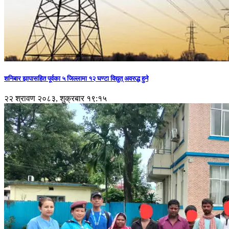
शनिबार झापासहित पूर्वका ५ जिल्लामा १२ घण्टा विद्युत् अवरुद्ध हुने
२२ श्रावण २०८३, शुक्रबार १९:१५