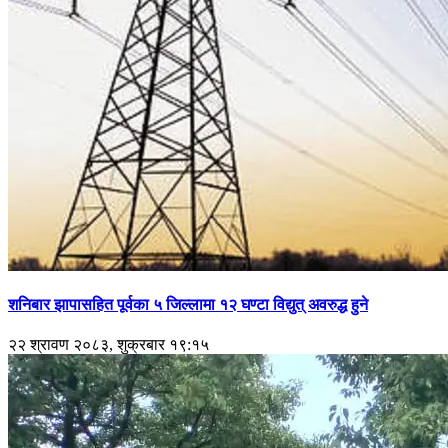
शनिबार झापासहित पूर्वका ५ जिल्लामा १२ घण्टा विद्युत् अवरुद्ध हुने
२२ श्रावण २०८३, शुक्रबार १९:१५