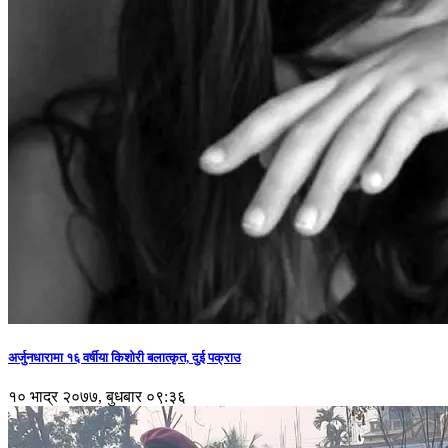
अर्जुनधारामा १६ वर्षीया किशोरी बलात्कृत, दुई पक्राउ
१० भाद्र २०७७, बुधबार ०९:३६