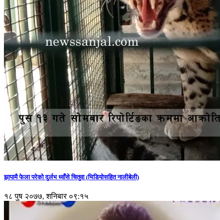
झापामै फेला परेको दुर्लभ ध्वाँसे चितुवा (भिडियोसहित नालीबेली)
१८ पुष २०७७, शनिबार ०९:१५