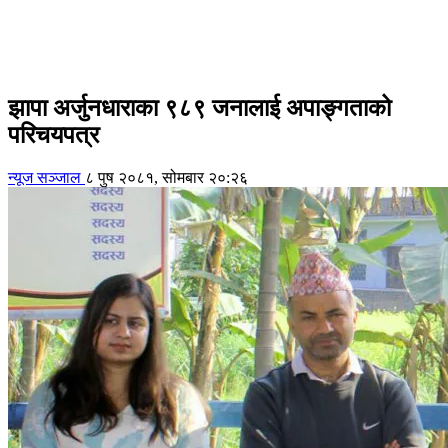
झापा अर्जुनधाराका ९८९ जनालाई अपाङ्गताको
परिचयपत्र
न्यूज सञ्जाल
८ पुष २०८१, सोमबार २०:२६