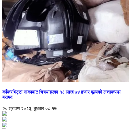
काँकरभिट्टा नाकाबाट भित्र्याइएका १८ लाख ७४ हजार मूल्यकाे लत्ताकपडा
बरामद
२० श्रावण २०८३, बुधबार ०८:१७