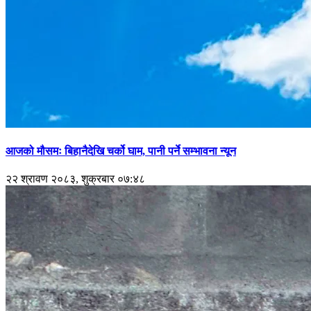
आजको मौसमः बिहानैदेखि चर्को घाम, पानी पर्ने सम्भावना न्यून
२२ श्रावण २०८३, शुक्रबार ०७:४८