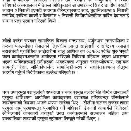
शनिश्चरे अस्पतालका मेडिकल अधिकृतद्वय डा उमाशंकर सिंह र डा दीपा बखती,
लाहान २ निवासी इएनटी सहायक वीरेन्द्रप्रसाद साह, बुढानिलकण्ठ ६ निवासी
मनोविद् प्रविना कार्की र बिर्तामोड ५ निवासी फिजियोथेरापिष्ट मार्विन देवानलाई
सम्मान पत्र प्रदान गरिएको थियो ।
कोशी प्रदेश सरकार सामाजिक विकास मन्त्रालय, अर्जुनधारा नगरपालिका र
करुणा फाउण्डेशन नेपालको त्रिपक्षीय लागत साझेदारी र राष्ट्रिय अपाङ्ग
महासंघको प्राविधिक साझेदारीमा चालु आर्थिक वर्ष ०८१/०८२देखि शुरु भएको
उक्त कार्यक्रमअन्तर्गत आयोजना गरिएको शिविरमा पहिचान भएका अपाङ्गता
भएका व्यक्तिहरुलाई उनीहरुको आवश्यकता अनुसार स्वास्थ्योपचार, सहायक
सामग्री, शिक्षा, जीविकोपार्जन, सामाजिकीकरण र सशक्तिकरणका क्षेत्रमा
सहयोग गर्नुपर्ने निर्देशिकामा उल्लेख गरिएको छ ।
नगर उपप्रमुख पराजुलीको अध्यक्षता र नगर प्रमुख बलदेवसिंह गोम्देन तामाङको
प्रमुख आतिथ्यमा आयोजित कार्यक्रममा वडाध्यक्ष हरिशचन्द्र बाँस्तोलाले
कार्यक्रमको विषयमा आफ्नो धारणा राखेका थिए । टोलीमा संलग्न राजश्व शाखा
प्रमुख एवम् प्रमाणपत्र प्रमाणित गर्ने अधिकारी डेनजनी आचार्यले शिविरको
औचित्यबारे जानकारी गराएको उक्त कार्यक्रमको सञ्चालन महिला तथा
बालबालिका शाखाकी प्रमुख सूर्यमाला लिम्बूले गरेकी थिइन् ।