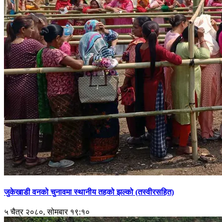
जुकेखाडी वनको चुनावमा स्थानीय तहको झल्को (तस्वीरसहित)
५ चैत्र २०८०, सोमबार १९:१०