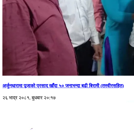
अर्जुनधारामा पूजाको प्रसाद खाँदा ५० जनाभन्दा बढी बिरामी (तस्वीरसहित)
२६ भाद्र २०८१, बुधबार २०:१७