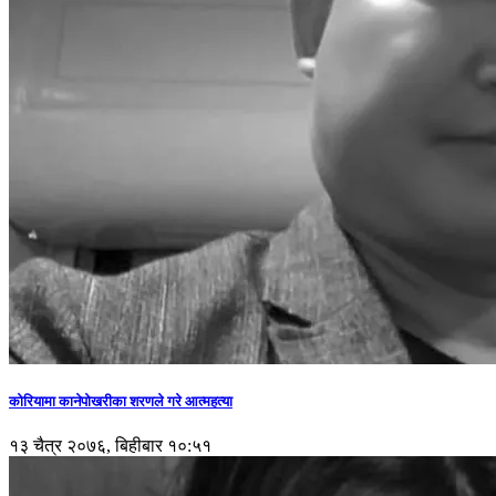
कोरियामा कानेपोखरीका शरणले गरे आत्महत्या
१३ चैत्र २०७६, बिहीबार १०:५१