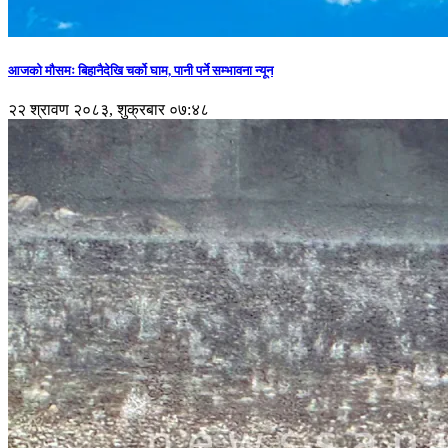
आजको मौसमः बिहानैदेखि चर्को घाम, पानी पर्ने सम्भावना न्यून
२२ श्रावण २०८३, शुक्रबार ०७:४८