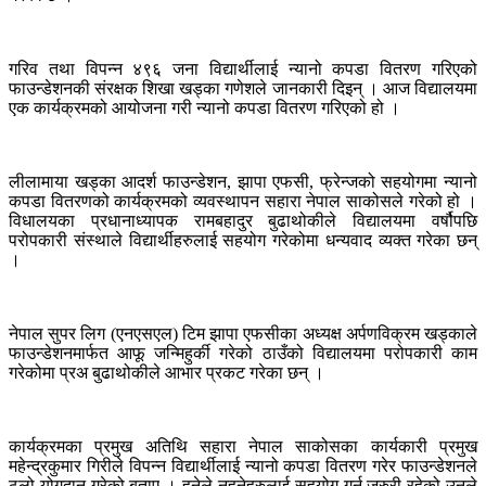
गरिव तथा विपन्न ४९६ जना विद्यार्थीलाई न्यानो कपडा वितरण गरिएको
फाउन्डेशनकी संरक्षक शिखा खड्का गणेशले जानकारी दिइन् । आज विद्यालयमा
एक कार्यक्रमको आयोजना गरी न्यानो कपडा वितरण गरिएको हो ।
लीलामाया खड्का आदर्श फाउन्डेशन, झापा एफसी, फ्रेन्जको सहयोगमा न्यानो
कपडा वितरणको कार्यक्रमको व्यवस्थापन सहारा नेपाल साकोसले गरेको हो ।
विधालयका प्रधानाध्यापक रामबहादुर बुढाथोकीले विद्यालयमा वर्षौपछि
परोपकारी संस्थाले विद्यार्थीहरुलाई सहयोग गरेकोमा धन्यवाद व्यक्त गरेका छन्
।
नेपाल सुपर लिग (एनएसएल) टिम झापा एफसीका अध्यक्ष अर्पणविक्रम खड्काले
फाउन्डेशनमार्फत आफू जन्मिहुर्की गरेको ठाउँको विद्यालयमा परोपकारी काम
गरेकोमा प्रअ बुढाथोकीले आभार प्रकट गरेका छन् ।
कार्यक्रमका प्रमुख अतिथि सहारा नेपाल साकोसका कार्यकारी प्रमुख
महेन्द्रकुमार गिरीले विपन्न विद्यार्थीलाई न्यानो कपडा वितरण गरेर फाउन्डेशनले
ठुलो योगदान गरेको बताए । हुनेले नहुनेहरुलाई सहयोग गर्न जरुरी रहेको उनले