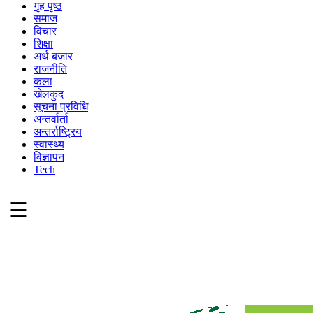
गृह पृष्ठ
समाज
विचार
शिक्षा
अर्थ बजार
राजनीति
कला
खेलकुद
सूचना प्रविधि
अन्तर्वार्ता
अन्तर्राष्ट्रिय
स्वास्थ्य
विज्ञापन
Tech
☰