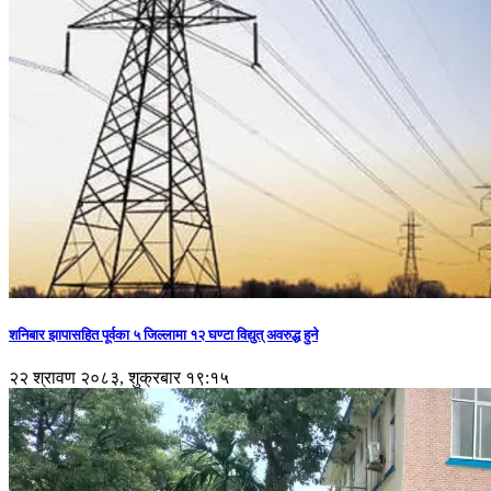
शनिबार झापासहित पूर्वका ५ जिल्लामा १२ घण्टा विद्युत् अवरुद्ध हुने
२२ श्रावण २०८३, शुक्रबार १९:१५