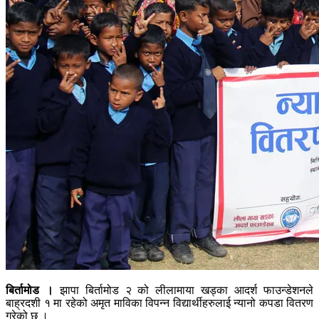
बिर्तामोड ।
झापा बिर्तामोड २ को लीलामाया खड्का आदर्श फाउन्डेशनले
बाह्रदशी १ मा रहेको अमृत माविका विपन्न विद्यार्थीहरुलाई न्यानो कपडा वितरण
गरेको छ ।