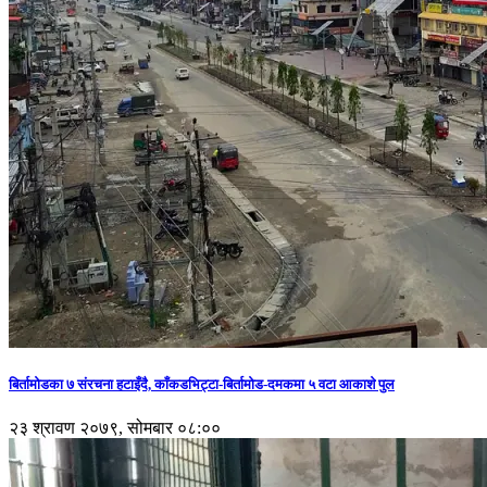
बिर्तामोडका ७ संरचना हटाइँदै, काँकडभिट्टा-बिर्तामोड-दमकमा ५ वटा आकाशे पुल
२३ श्रावण २०७९, सोमबार ०८:००