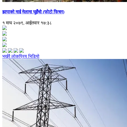
झापाको माई मेलामा घुइँचो (फोटो फिचर)
१ माघ २०७९, आईतवार १७:३८
भर्खरै
लोकप्रिय
भिडियो