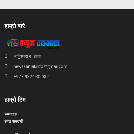
हाम्रो बारे
अर्जुनधारा ७, झापा
newssanjal.info@gmail.com
+977-9824905082
situs panen77
हाम्रो टिम
b88 slot
s77 resmi
daftar slot88
सम्पादक
judi slot online pulsa
रमेश समदर्शी
slot online gacor