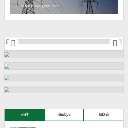
२२ श्रावण २०८३, शुक्रबार १८:५२
भर्खरै
लोकप्रिय
भिडियो