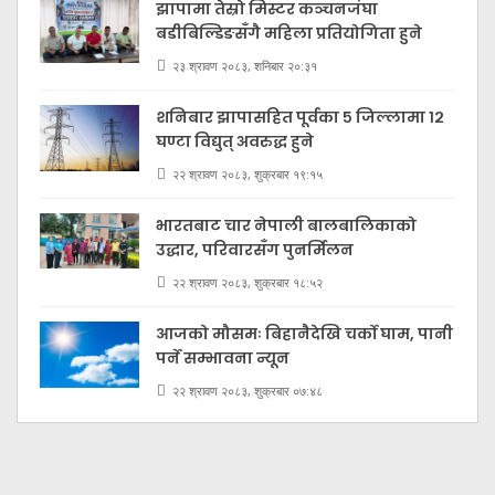
झापामा तेस्रो मिस्टर कञ्चनजंघा
बडीबिल्डिङसँगै महिला प्रतियोगिता हुने
२३ श्रावण २०८३, शनिबार २०:३१
शनिबार झापासहित पूर्वका ५ जिल्लामा १२
घण्टा विद्युत् अवरुद्ध हुने
२२ श्रावण २०८३, शुक्रबार १९:१५
भारतबाट चार नेपाली बालबालिकाको
उद्धार, परिवारसँग पुनर्मिलन
२२ श्रावण २०८३, शुक्रबार १८:५२
आजको मौसमः बिहानैदेखि चर्को घाम, पानी
पर्ने सम्भावना न्यून
२२ श्रावण २०८३, शुक्रबार ०७:४८