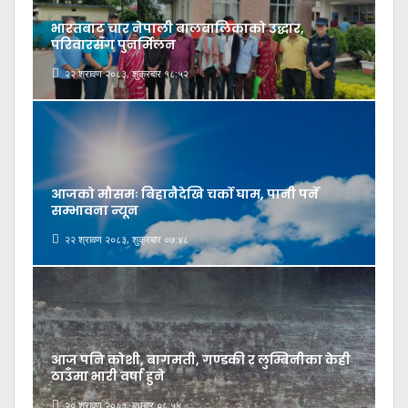
भारतबाट चार नेपाली बालबालिकाको उद्धार,
परिवारसँग पुनर्मिलन
२२ श्रावण २०८३, शुक्रबार १८:५२
आजको मौसमः बिहानैदेखि चर्को घाम, पानी पर्ने
सम्भावना न्यून
२२ श्रावण २०८३, शुक्रबार ०७:४८
आज पनि कोशी, बागमती, गण्डकी र लुम्बिनीका केही
ठाउँमा भारी वर्षा हुने
२० श्रावण २०८३, बुधबार ०८:५४