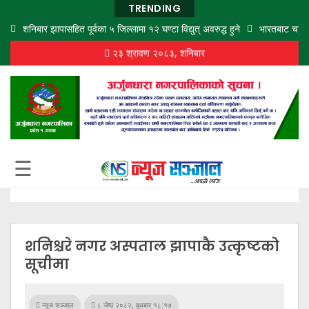
TRENDING
शनिबार झापासहित पूर्वका ५ जिल्लामा १२ घण्टा विद्युत् अवरुद्ध हुने
भारतबाट चार न
२३ श्रावण २०८३, शनिबार
गृह
पृष्ठ
समाज
विचार
शिक्षा
☰
अर्थ
बजार
राजनीति
शनिश्चरे नगर अस्पताल झापाकै उत्कृष्टको
कला
सूचीमा
खेलकुद
न्यूज सञ्जाल
८ जेष्ठ २०८२, बुधबार १८:१७