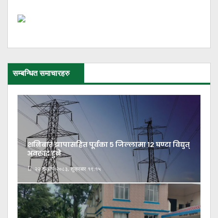
सम्बन्धित समाचारहरु
शनिबार झापासहित पूर्वका ५ जिल्लामा १२ घण्टा विद्युत्
अवरुद्ध हुने
२२ श्रावण २०८३, शुक्रबार १९:१५