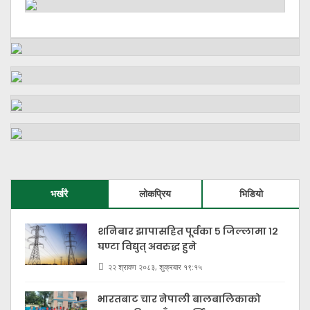
भर्खरै
लोकप्रिय
भिडियो
शनिबार झापासहित पूर्वका ५ जिल्लामा १२
घण्टा विद्युत् अवरुद्ध हुने
२२ श्रावण २०८३, शुक्रबार १९:१५
भारतबाट चार नेपाली बालबालिकाको