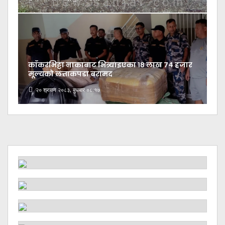
काँकरभिट्टा नाकाबाट भित्र्याइएका १८ लाख ७४ हजार
मूल्यकाे लत्ताकपडा बरामद
२० श्रावण २०८३, बुधबार ०८:१७