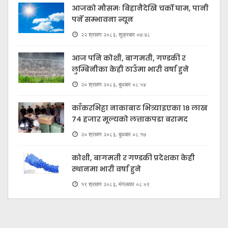
आजको मौसमः बिहानैदेखि चर्को घाम, पानी
पर्ने सम्भावना न्यून
२२ श्रावण २०८३, शुक्रबार ०७:४८
आज पनि कोशी, बागमती, गण्डकी र
लुम्बिनीका केही ठाउँमा भारी वर्षा हुने
२० श्रावण २०८३, बुधबार ०८:५४
काँकरभिट्टा नाकाबाट भित्र्याइएका १८ लाख
७४ हजार मूल्यकाे लत्ताकपडा बरामद
२० श्रावण २०८३, बुधबार ०८:१७
कोशी, बागमती र गण्डकी प्रदेशका केही
स्थानमा भारी वर्षा हुने
१९ श्रावण २०८३, मंगलवार ०८:०९