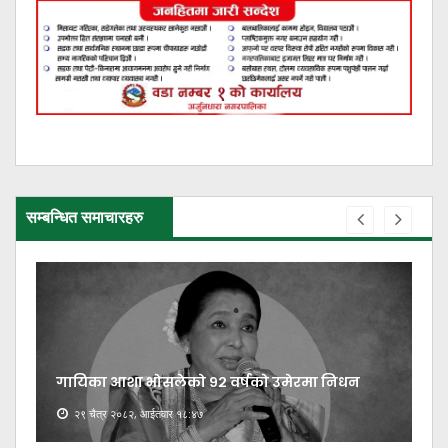
सम्बन्धित समाचारहरु
गायिका आशा भोसलेको ९२ वर्षको उमेरमा निधन
२९ चैत्र २०८२, आईतवार १८:४७