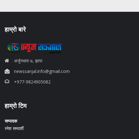
हाम्रो बारे
अर्जुनधारा ७, झापा
newssanjal.info@gmail.com
+977-9824905082
situs panen77
हाम्रो टिम
b88 slot
s77 resmi
daftar slot88
सम्पादक
judi slot online pulsa
रमेश समदर्शी
slot online gacor