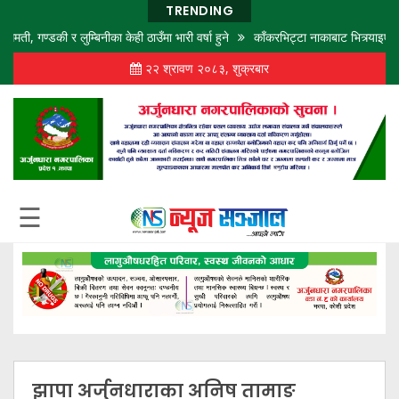
TRENDING
ण्डकी र लुम्बिनीका केही ठाउँमा भारी वर्षा हुने
काँकरभिट्टा नाकाबाट भित्र्याइएका १८
२२ श्रावण २०८३, शुक्रबार
गृह
पृष्ठ
समाज
विचार
शिक्षा
☰
अर्थ
बजार
राजनीति
कला
खेलकुद
झापा अर्जुनधाराका अनिष तामाङ