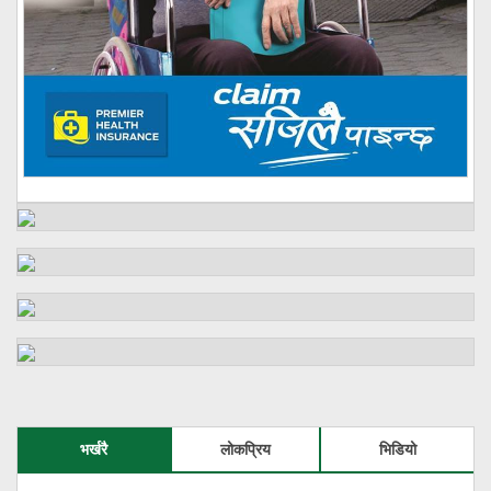
भर्खरै
लोकप्रिय
भिडियो