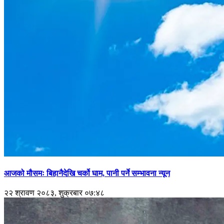
आजको मौसमः बिहानैदेखि चर्को घाम, पानी पर्ने सम्भावना न्यून
२२ श्रावण २०८३, शुक्रबार ०७:४८