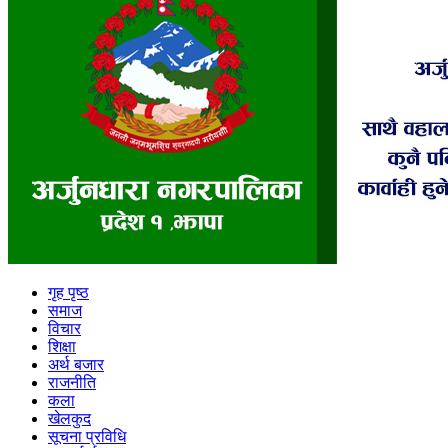
गृह पृष्ठ
समाज
विचार
शिक्षा
अर्थ बजार
राजनीति
कला
खेलकुद
सूचना प्रविधि