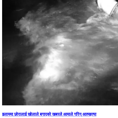
इलाममा छोरालाई खोलाले बगाएकाे खबरले आमाले गरिन् आत्महत्या