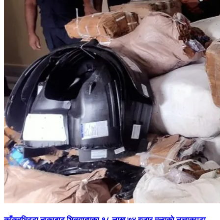
काँकरभिट्टा नाकाबाट भित्र्याइएका १८ लाख ७४ हजार मूल्यकाे लत्ताकपडा