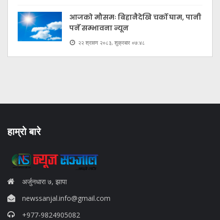
आजको मौसमः बिहानैदेखि चर्को घाम, पानी
पर्ने सम्भावना न्यून
२२ श्रावण २०८३, शुक्रबार ०७:४८
हाम्रो बारे
अर्जुनधारा ७, झापा
newssanjal.info@gmail.com
+977-9824905082