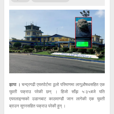
सूचना
प्रविधि
अन्तर्वार्ता
अन्तर्राष्ट्रिय
स्वास्थ्य
विज्ञापन
Tech
झापा ।
चन्द्रगढी एयरपोर्टमा ठूलो परिमाणमा लागूऔषधसहित एक
युवती पक्राउ परेकी छन् । हिजो साँझ ५ः३५बजे यति
एयरलाइन्सको उडानबाट काठमाण्डौ जान लागेकी एक युवती
ब्राउन सुगरसहित पक्राउ परेकी हुन् ।