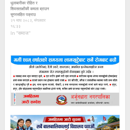
धुलाबारीका रोहित र
शिवसताक्षीकी कमला ब्राउन
सुगरसहित पक्राउ
२१ माघ २०८२, मंगलवार
१६:३३
In "समाज"