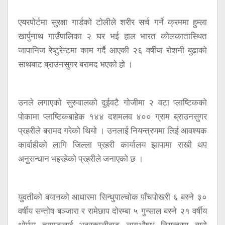
एयरपोर्टमा सुरक्षा गार्डको टोलीले शरीर सर्च गर्ने क्रममा हुम्ला
खार्पुनाथ गाउँपालिका २ घर भई हाल भारत कोलकातास्थित
जापानिज रेष्टुरेन्टमा काम गर्दै आएकी २६ वर्षीया रोशनी बुढाको
साथबाट ब्राउनसुगर बरामद भएको हो ।
उनले लगाएको सुरुवालको दुईवटै गोजीमा २ वटा प्लाष्टिकको
पोकामा प्लाष्टिकबाहेक १४४ दशमलव ४०० ग्राम ब्राउनसुगर
प्रहरीले बरामद गरेको थियो । उनलाई नियन्त्रणमा लिई आवश्यक
कार्वाहीको लागि जिल्ला प्रहरी कार्यालय झापामा राखी थप
अनुसन्धान भइरहेको प्रहरीले जनाएको छ ।
युवतीको बयानको आधारमा सिन्धुपाल्चोक पाँचपोखरी ६ बस्ने ३०
वर्षीय सन्तोष बञ्जारा र रामेछाप दोरम्बा ५ गुन्साल बस्ने २१ वर्षीय
थोर्मस तामाङलाई भद्रकालीबाट लागूऔषध नियन्त्रण ब्युरो