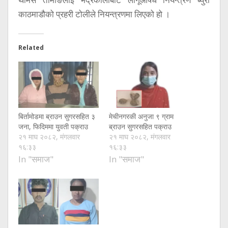
काठमाडौको प्रहरी टोलीले नियन्त्रणमा लिएको हो ।
Related
बिर्तामोडमा ब्राउन सुगरसहित ३
मेचीनगरकी अनुजा ९ ग्राम
जना, फिदिममा युवती पक्राउ
ब्राउन सुगरसहित पक्राउ
२१ माघ २०८२, मंगलवार
२१ माघ २०८२, मंगलवार
१६:३३
१६:३३
In "समाज"
In "समाज"