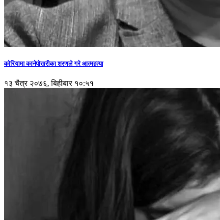
कोरियामा कानेपोखरीका शरणले गरे आत्महत्या
१३ चैत्र २०७६, बिहीबार १०:५१