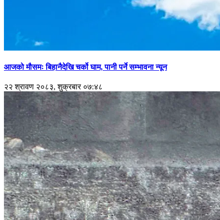
आजको मौसमः बिहानैदेखि चर्को घाम, पानी पर्ने सम्भावना न्यून
२२ श्रावण २०८३, शुक्रबार ०७:४८