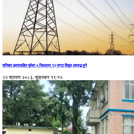
शनिबार झापासहित पूर्वका ५ जिल्लामा १२ घण्टा विद्युत् अवरुद्ध हुने
२२ श्रावण २०८३, शुक्रबार १९:१५