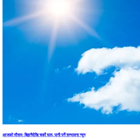
आजको मौसमः बिहानैदेखि चर्को घाम, पानी पर्ने सम्भावना न्यून