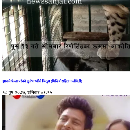
झापामै फेला परेको दुर्लभ ध्वाँसे चितुवा (भिडियोसहित नालीबेली)
१८ पुष २०७७, शनिबार ०९:१५