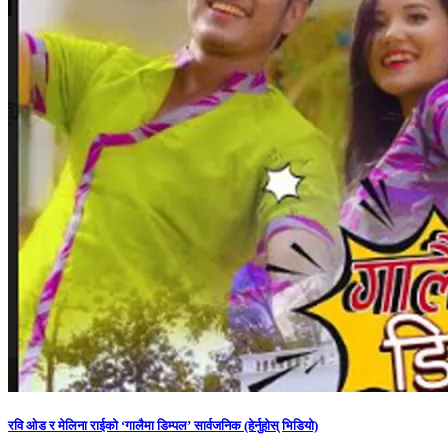
रवि ओड र मेलिना राईको ‘गालैमा डिम्पल’ सार्वजनिक (हेर्नुहोस् भिडियो)