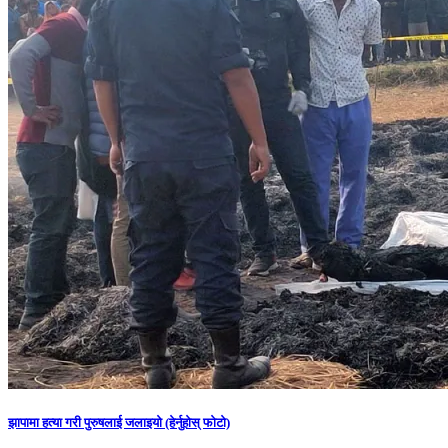
झापामा हत्या गरी पुरुषलाई जलाइयो (हेर्नुहाेस् फाेटाे)