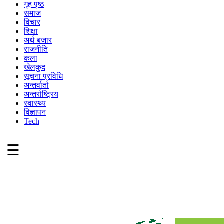
गृह पृष्ठ
समाज
विचार
शिक्षा
अर्थ बजार
राजनीति
कला
खेलकुद
सूचना प्रविधि
अन्तर्वार्ता
अन्तर्राष्ट्रिय
स्वास्थ्य
विज्ञापन
Tech
☰