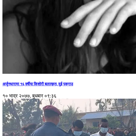
अर्जुनधारामा १६ वर्षीया किशोरी बलात्कृत, दुई पक्राउ
१० भाद्र २०७७, बुधबार ०९:३६