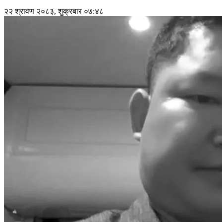
२२ श्रावण २०८३, शुक्रबार ०७:४८