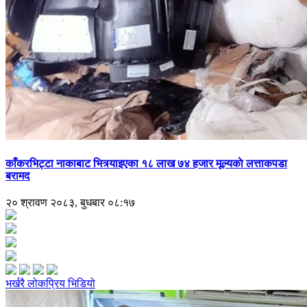
काँकरभिट्टा नाकाबाट भित्र्याइएका १८ लाख ७४ हजार मूल्यकाे लत्ताकपडा
बरामद
२० श्रावण २०८३, बुधबार ०८:१७
भर्खरै
लोकप्रिय
भिडियो