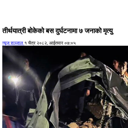
तीर्थयात्री बोकेको बस दुर्घटनामा ७ जनाको मृत्यु
न्यूज सञ्जाल
१ चैत्र २०८२, आईतवार ०७:०५