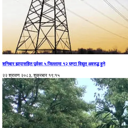
शनिबार झापासहित पूर्वका ५ जिल्लामा १२ घण्टा विद्युत् अवरुद्ध हुने
२२ श्रावण २०८३, शुक्रबार १९:१५