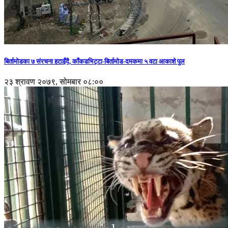
बिर्तामोडका ७ संरचना हटाइँदै, काँकडभिट्टा-बिर्तामोड-दमकमा ५ वटा आकाशे पुल
२३ श्रावण २०७९, सोमबार ०८:००