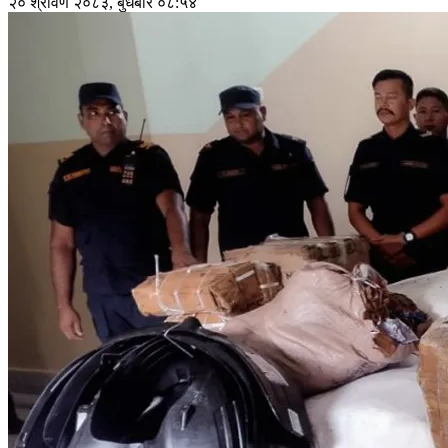
२० श्रावण २०८३, बुधबार ०८:५४