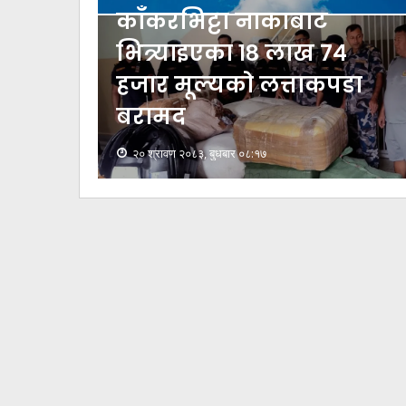
काँकरभिट्टा नाकाबाट
भित्र्याइएका १८ लाख ७४
हजार मूल्यकाे लत्ताकपडा
बरामद
२० श्रावण २०८३, बुधबार ०८:१७