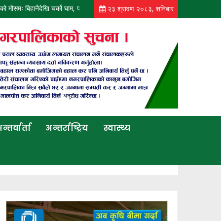
 मौसमः बिहानैदेखि चर्को घाम, पानी पर्ने सम्भावना न्यून
आज पनि कोशी, बागमती, गण्डकी र 
२३ श्रावण २०८३, शनिबार
न्तर्वार्ता
अन्तर्राष्ट्रिय
स्वास्थ्य