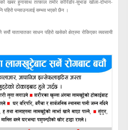
भएको खबर हुनासाथ तत्काल तमोर कोरिडोर-सुभाङ खोला-दोभान-
ि पहिरो पन्साउनलाई सम्भव भएको छैन ।
िने सयौं यातायातका साधन पहिरो खसेको क्षेत्रमा रोकिएका व्यवसायी