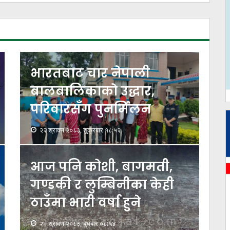
भारतबाट चार नेपाली
बालबालिकाको उद्धार,
परिवारसँग पुनर्मिलन
२२ श्रावण २०८३, शुक्रबार १८:५२
आज पनि कोशी, बागमती,
गण्डकी र लुम्बिनीका केही
ठाउँमा भारी वर्षा हुने
२० श्रावण २०८३, बुधबार ०८:५४