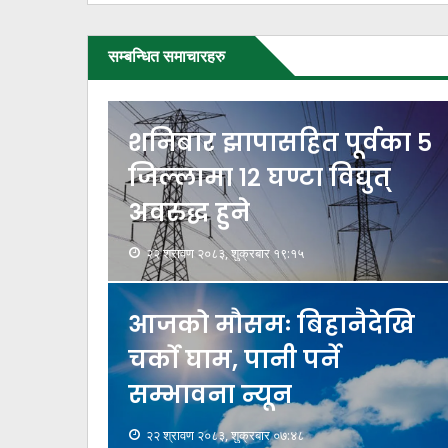
सम्बन्धित समाचारहरु
शनिबार झापासहित पूर्वका ५
जिल्लामा १२ घण्टा विद्युत्
अवरुद्ध हुने
२२ श्रावण २०८३, शुक्रबार १९:१५
आजको मौसमः बिहानैदेखि
चर्को घाम, पानी पर्ने
सम्भावना न्यून
२२ श्रावण २०८३, शुक्रबार ०७:४८