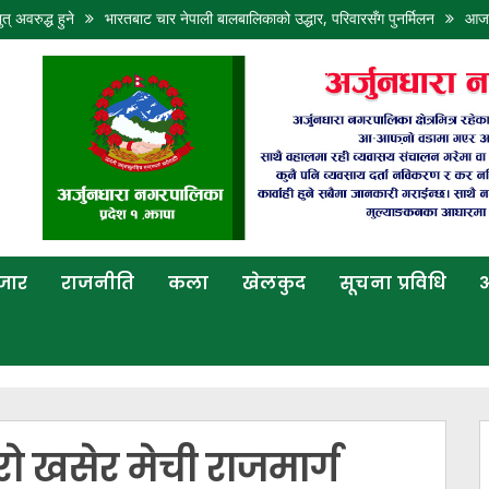
त् अवरुद्ध हुने
भारतबाट चार नेपाली बालबालिकाको उद्धार, परिवारसँग पुनर्मिलन
आजको
बजार
राजनीति
कला
खेलकुद
सूचना प्रविधि
अ
रो खसेर मेची राजमार्ग