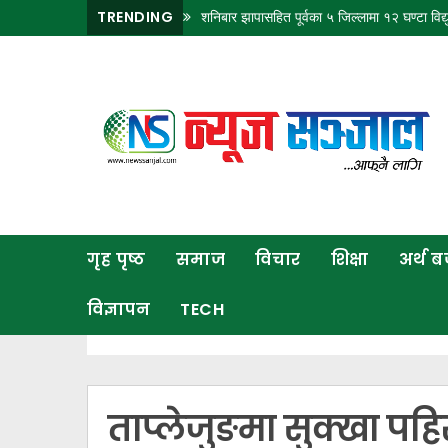
TRENDING
शनिबार झापासहित पूर्वका ५ जिल्लामा १२ घण्टा विद्यु
गृह
पृष्ठ
समाज
विचार
शिक्षा
गृह पृष्ठ
समाज
विचार
शिक्षा
अर्थ 
अर्थ
बजार
विज्ञापन
TECH
राजनीति
कला
खेलकुद
ताप्लेजुङमा सुक्खा पहि