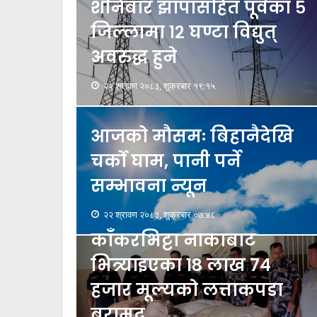
शनिबार झापासहित पूर्वका ५
जिल्लामा १२ घण्टा विद्युत्
अवरुद्ध हुने
२२ श्रावण २०८३, शुक्रबार १९:१५
आजको मौसमः बिहानैदेखि
चर्को घाम, पानी पर्ने
सम्भावना न्यून
२२ श्रावण २०८३, शुक्रबार ०७:४८
काँकरभिट्टा नाकाबाट
भित्र्याइएका १८ लाख ७४
हजार मूल्यकाे लत्ताकपडा
बरामद