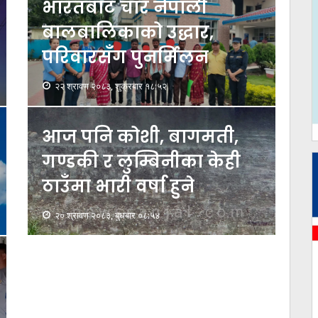
भारतबाट चार नेपाली
बालबालिकाको उद्धार,
परिवारसँग पुनर्मिलन
२२ श्रावण २०८३, शुक्रबार १८:५२
आज पनि कोशी, बागमती,
गण्डकी र लुम्बिनीका केही
ठाउँमा भारी वर्षा हुने
२० श्रावण २०८३, बुधबार ०८:५४