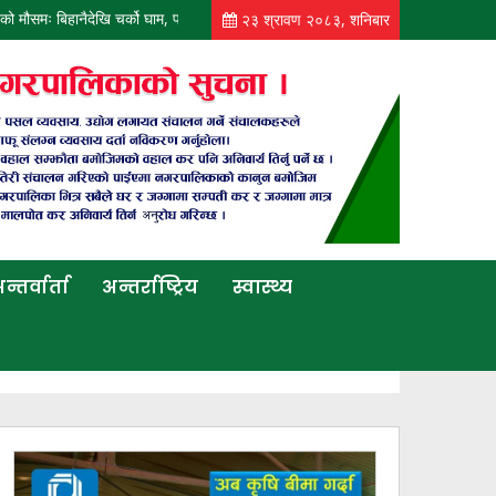
 मौसमः बिहानैदेखि चर्को घाम, पानी पर्ने सम्भावना न्यून
आज पनि कोशी, बागमती, गण्डकी र 
२३ श्रावण २०८३, शनिबार
न्तर्वार्ता
अन्तर्राष्ट्रिय
स्वास्थ्य