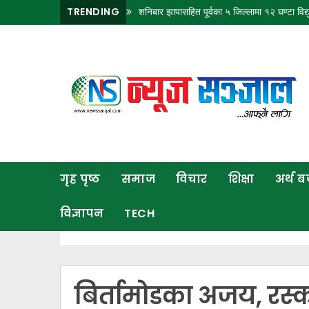
TRENDING
शनिबार झापासहित पूर्वका ५ जिल्लामा १२ घण्टा विद्यु
गृह
पृष्ठ
समाज
विचार
शिक्षा
गृह पृष्ठ
समाज
विचार
शिक्षा
अर्थ 
अर्थ
बजार
विज्ञापन
TECH
राजनीति
कला
खेलकुद
बिर्तामोडका अजय, रस्क