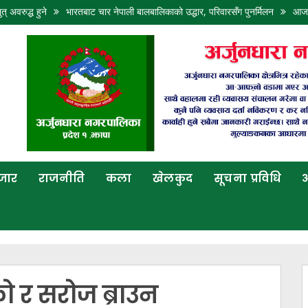
त् अवरुद्ध हुने
भारतबाट चार नेपाली बालबालिकाको उद्धार, परिवारसँग पुनर्मिलन
आजको
बजार
राजनीति
कला
खेलकुद
सूचना प्रविधि
अ
ो र सरोज ब्राउन