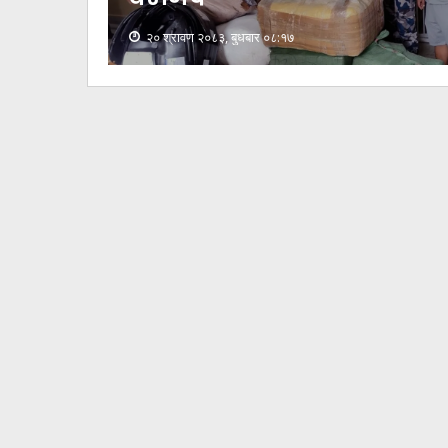
२० श्रावण २०८३, बुधबार ०८:१७