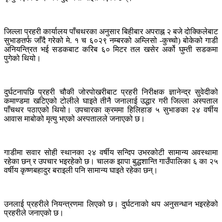
जिल्ला प्रहरी कार्यालय पाँचथरका अनुसार बिहीबार अपराह्न २ बजे दोक्किलेबाट
सुभाङतर्फ जाँदै गरेको मे. १ च ६०२९ नम्बरको अम्लिसो -कुच्चो) बोकेको गाडी
अनियन्त्रित भई सडकबाट करिब ६० मिटर तल खसेर अर्को घुम्ती सडकमा
पुगेको थियो।
दुर्घटनापछि प्रहरी चौकी जोरपोखरीबाट प्रहरी निरीक्षक ज्ञानेन्द्र सुवेदीको
कमाण्डमा खटिएको टोलीले घाइते तीनै जनालाई उद्धार गरी जिल्ला अस्पताल
पाँचथर पठाएको थियो। उपचारका क्रममा हिलिहाङ ५ सुभाङका २४ वर्षीय
आवास माबोको मृत्यु भएको अस्पतालले जनाएको छ।
गाडीमा सवार सोही स्थानका २४ वर्षीय सन्दिप उभरकोटी सामान्य अवस्थामा
रहेका छन् र उपचार भइरहेको छ। चालक झापा बुद्धशान्ति गाउँपालिका ६ का २५
वर्षीय कृष्णबहादुर बराइली पनि सामान्य घाइते रहेका छन्।
उनलाई प्रहरीले नियन्त्रणमा लिएको छ। दुर्घटनाको थप अनुसन्धान भइरहेको
प्रहरीले जनाएको छ।