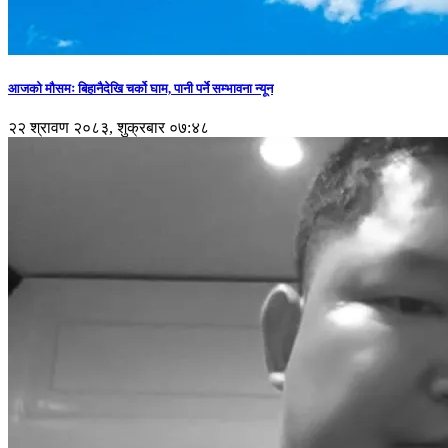
आजको मौसमः बिहानैदेखि चर्को घाम, पानी पर्ने सम्भावना न्यून
२२ श्रावण २०८३, शुक्रबार ०७:४८