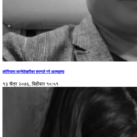
कोरियामा कानेपोखरीका शरणले गरे आत्महत्या
१३ चैत्र २०७६, बिहीबार १०:५१