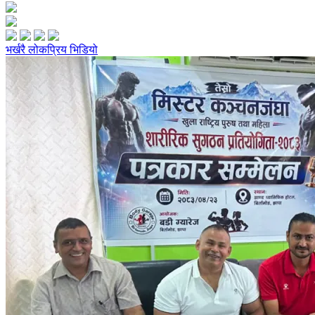
भर्खरै
लोकप्रिय
भिडियो