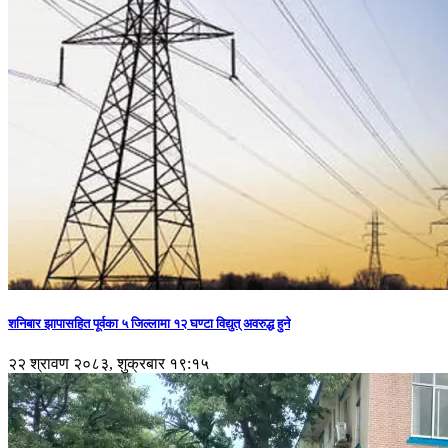
शनिबार झापासहित पूर्वका ५ जिल्लामा १२ घण्टा विद्युत् अवरुद्ध हुने
२२ श्रावण २०८३, शुक्रबार १९:१५