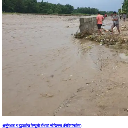
अर्जुनधारा र बुद्धशान्ति बिन्दुली बाँधको जोखिममा (भिडियाेसहित)