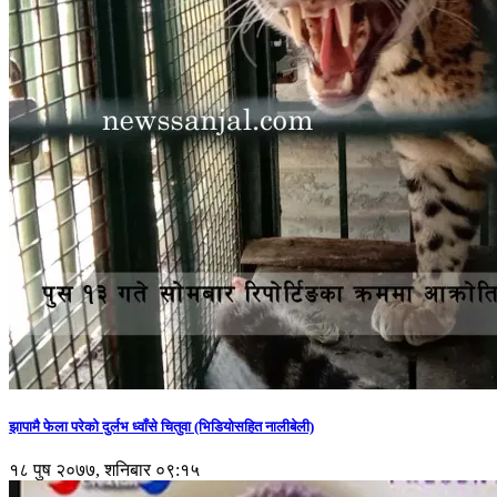
झापामै फेला परेको दुर्लभ ध्वाँसे चितुवा (भिडियोसहित नालीबेली)
१८ पुष २०७७, शनिबार ०९:१५