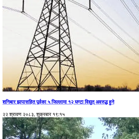
शनिबार झापासहित पूर्वका ५ जिल्लामा १२ घण्टा विद्युत् अवरुद्ध हुने
२२ श्रावण २०८३, शुक्रबार १९:१५