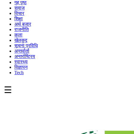
गृह पृष्ठ
समाज
विचार
शिक्षा
अर्थ बजार
राजनीति
कला
खेलकुद
सूचना प्रविधि
अन्तर्वार्ता
अन्तर्राष्ट्रिय
स्वास्थ्य
विज्ञापन
Tech
☰