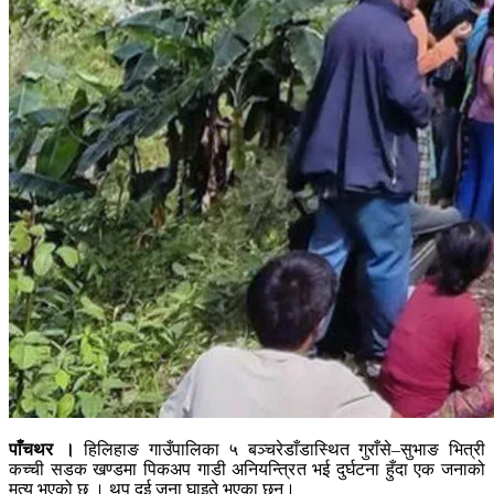
पाँचथर ।
हिलिहाङ गाउँपालिका ५ बञ्चरेडाँडास्थित गुराँसे–सुभाङ भित्री
कच्ची सडक खण्डमा पिकअप गाडी अनियन्त्रित भई दुर्घटना हुँदा एक जनाको
मृत्यु भएको छ । थप दुई जना घाइते भएका छन्।