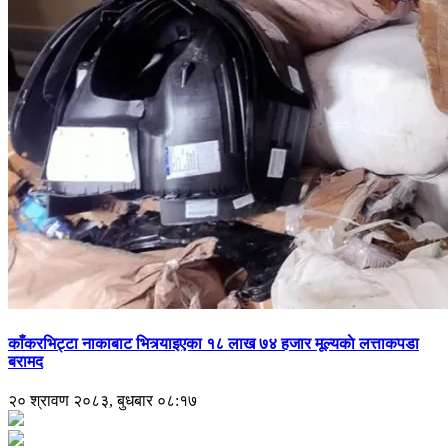
काँकरभिट्टा नाकाबाट भित्र्याइएका १८ लाख ७४ हजार मूल्यकाे लत्ताकपडा
बरामद
२० श्रावण २०८३, बुधबार ०८:१७