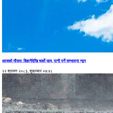
आजको मौसमः बिहानैदेखि चर्को घाम, पानी पर्ने सम्भावना न्यून
२२ श्रावण २०८३, शुक्रबार ०७:४८