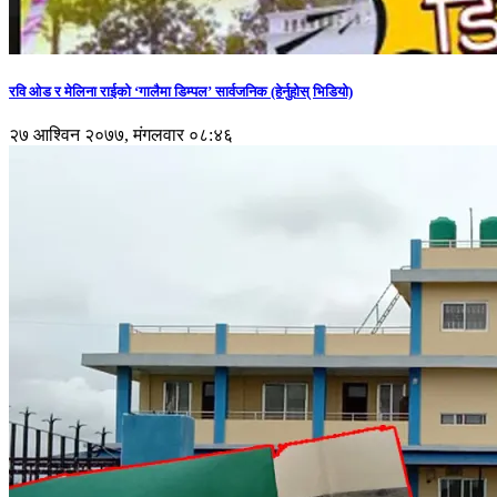
रवि ओड र मेलिना राईको ‘गालैमा डिम्पल’ सार्वजनिक (हेर्नुहोस् भिडियो)
२७ आश्विन २०७७, मंगलवार ०८:४६