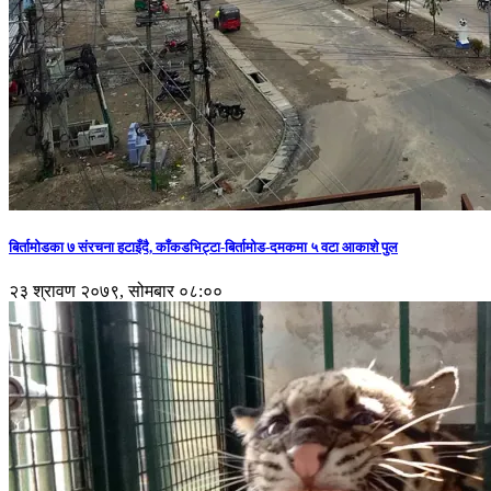
बिर्तामोडका ७ संरचना हटाइँदै, काँकडभिट्टा-बिर्तामोड-दमकमा ५ वटा आकाशे पुल
२३ श्रावण २०७९, सोमबार ०८:००