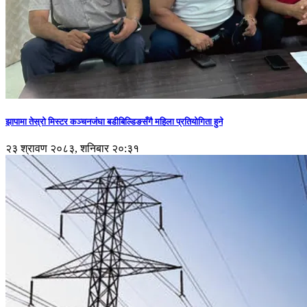
झापामा तेस्रो मिस्टर कञ्चनजंघा बडीबिल्डिङसँगै महिला प्रतियोगिता हुने
२३ श्रावण २०८३, शनिबार २०:३१