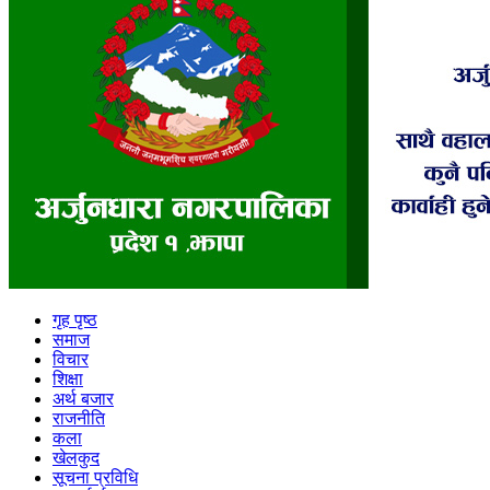
गृह पृष्ठ
समाज
विचार
शिक्षा
अर्थ बजार
राजनीति
कला
खेलकुद
सूचना प्रविधि