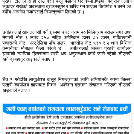
प्रहरी टोलीले सोही ठाउँ बस्ने बब्लु मर्डीको घर कम्पाउण्डमा बिक्रीका लागि
लुकाएर राखेको अवस्थामा ब्राउनसुगर र खरिद गर्न आएका बिर्तामोड १ बस्ने २७
वर्षीय अनमोल गजमेरलाई नियन्त्रणमा लिएको छ ।
उनीहरुलाई खानतलासी गर्ने क्रममा २१८ ग्राम ५० मिलिग्राम ब्राउनसुगर तथा
नेपाली नोट ३ लाख २५० सहित अमेरिकन डलर ७५ डलर, पाकिस्तानी
पचासको नोट, अस्ट्रेलिया पाँच डलर , भारतीय नोट ५३० र २ थान बिभिन्न
कम्पनीका मोबाइल फेला परेको छ । उनीहरुलाई जिल्ला प्रहरी कार्यालय
झापाको न्यायिक हिरासतमा राखी थप अनुसन्धान कार्य जारी रहेको डीएसपी
खगेन्द्रबहादुर खड्काले बताए ।
चैत १ गतेदेखि लागूऔषध कसूर नियन्त्रणको लागि अभियानकै रुपमा जिल्ला
प्रहरी कार्यालय झापाबाट मिशन ‘अपरेशन ब्राउन’ संचालन गरिएको डीएसपी
खड्काले बताए ।