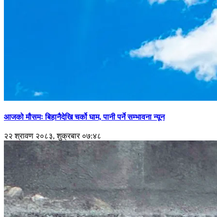
आजको मौसमः बिहानैदेखि चर्को घाम, पानी पर्ने सम्भावना न्यून
२२ श्रावण २०८३, शुक्रबार ०७:४८