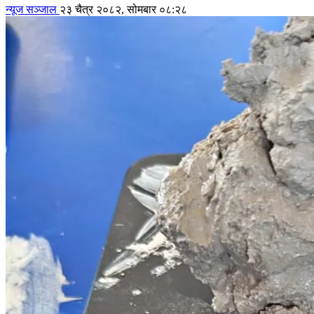
न्यूज सञ्जाल
२३ चैत्र २०८२, सोमबार ०८:२८