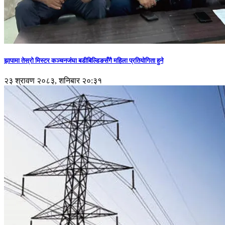
झापामा तेस्रो मिस्टर कञ्चनजंघा बडीबिल्डिङसँगै महिला प्रतियोगिता हुने
२३ श्रावण २०८३, शनिबार २०:३१