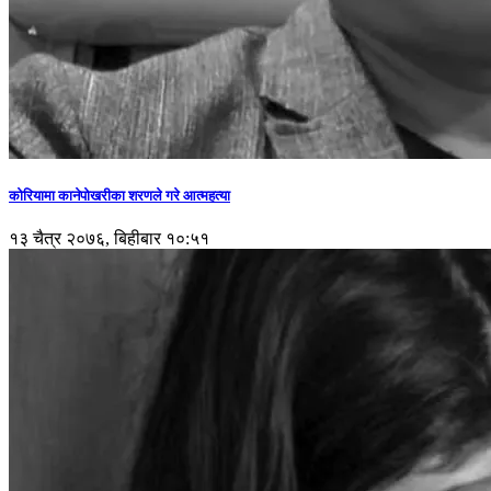
कोरियामा कानेपोखरीका शरणले गरे आत्महत्या
१३ चैत्र २०७६, बिहीबार १०:५१