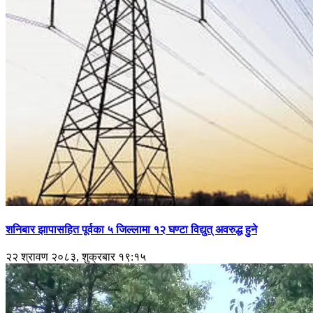
शनिबार झापासहित पूर्वका ५ जिल्लामा १२ घण्टा विद्युत् अवरुद्ध हुने
२२ श्रावण २०८३, शुक्रबार १९:१५