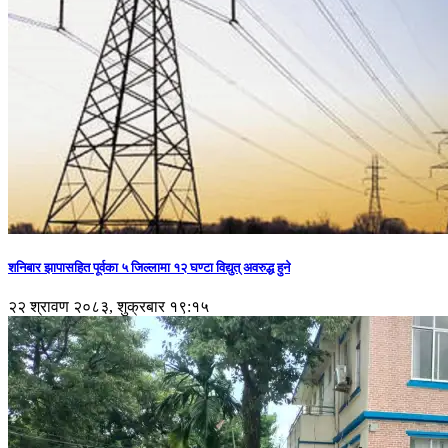
शनिबार झापासहित पूर्वका ५ जिल्लामा १२ घण्टा विद्युत् अवरुद्ध हुने
२२ श्रावण २०८३, शुक्रबार १९:१५