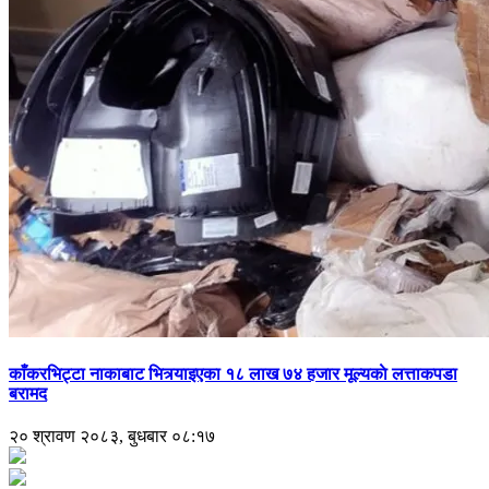
काँकरभिट्टा नाकाबाट भित्र्याइएका १८ लाख ७४ हजार मूल्यकाे लत्ताकपडा
बरामद
२० श्रावण २०८३, बुधबार ०८:१७