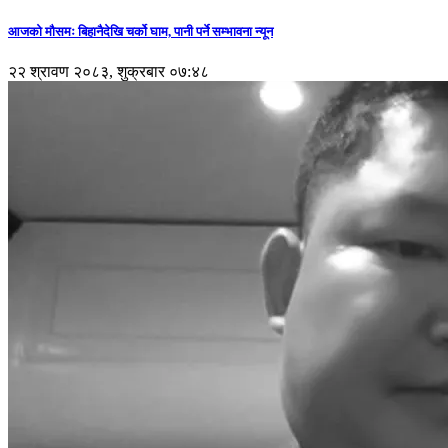
आजको मौसमः बिहानैदेखि चर्को घाम, पानी पर्ने सम्भावना न्यून
२२ श्रावण २०८३, शुक्रबार ०७:४८