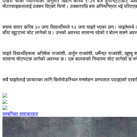
प्रहरी चौकी पथरियाका अनुसार बिहान करिब ९ः२५ बजे दुर्गाभिट्टाबाट आ
मोटरसाइकललाई ठक्कर दिएको थियो। ठक्करपछि बस अनियन्त्रित भई पल्टिए
बसमा सवार करिब २० जना विद्यार्थीमध्ये १२ जना घाइते भएका छन्। घाइतेम
बाँया खुट्टामा चोट लागेको छ। उनको अवस्था सामान्य रहेको र बोल्न सक्ने अव
घाइते विद्यार्थीहरूमा अभिषेक राजवंशी, अर्जुन राजवंशी, धर्मेन्द्र राजवंशी, खुश
सामान्य चोटपटक लागेको अवस्था छ। एक बालकको निधारमा चोट लागेको छ भने
सबै घाइतेलाई उपचारका लागि बिर्तामोडस्थित मनमोहन अस्पताल पठाइएको प्रहरी
सम्बन्धित समाचारहरु