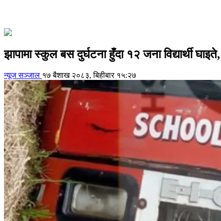
झापामा स्कुल बस दुर्घटना हुँदा १२ जना विद्यार्थी घाइ
न्यूज सञ्जाल
१७ बैशाख २०८३, बिहीबार १५:२७