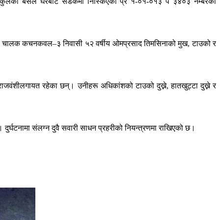
डरी स्कुलको बसले घरबाट सडकमा निस्किएको प्र १-०१-०१३ प ३४०३ नम्बरको
साइकल चालक कचनकवल–३ निवासी ५२ वर्षीय ओमप्रसाद तिमसिनाको मुख, टाउको र
ृजना राजवंशीलगायत रहेका छन्। उनीहरू अधिकांशको टाउको दुख्ने, हातखुट्टा दुख्ने र
ुर्घटनामा संलग्न दुवै सवारी साधन प्रहरीको नियन्त्रणमा राखिएको छ।