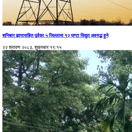
शनिबार झापासहित पूर्वका ५ जिल्लामा १२ घण्टा विद्युत् अवरुद्ध हुने
२२ श्रावण २०८३, शुक्रबार १९:१५