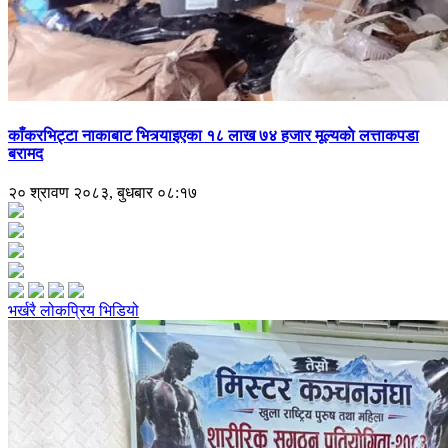
काँकरभिट्टा नाकाबाट भित्र्याइएका १८ लाख ७४ हजार मूल्यकाे लत्ताकपडा
बरामद
२० श्रावण २०८३, बुधबार ०८:१७
भर्खरै
लोकप्रिय
भिडियो