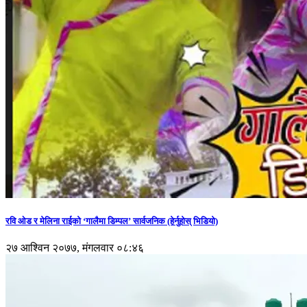
रवि ओड र मेलिना राईको ‘गालैमा डिम्पल’ सार्वजनिक (हेर्नुहोस् भिडियो)
२७ आश्विन २०७७, मंगलवार ०८:४६