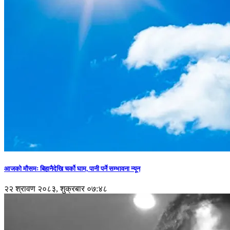
आजको मौसमः बिहानैदेखि चर्को घाम, पानी पर्ने सम्भावना न्यून
२२ श्रावण २०८३, शुक्रबार ०७:४८