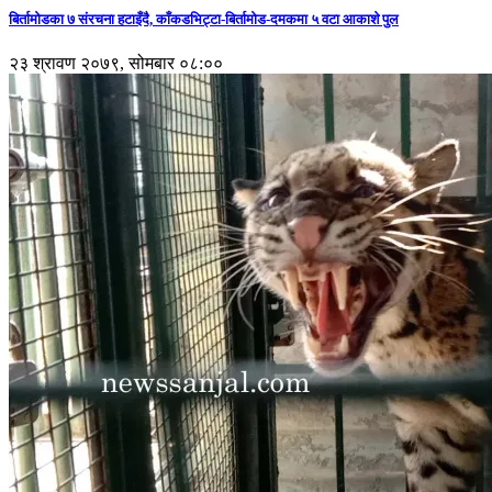
बिर्तामोडका ७ संरचना हटाइँदै, काँकडभिट्टा-बिर्तामोड-दमकमा ५ वटा आकाशे पुल
२३ श्रावण २०७९, सोमबार ०८:००