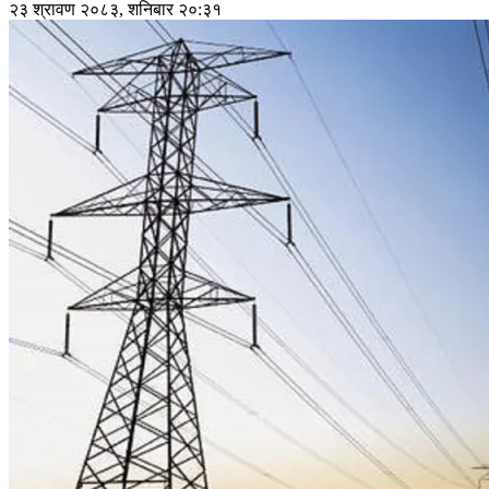
२३ श्रावण २०८३, शनिबार २०:३१