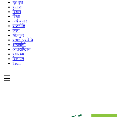
गृह पृष्ठ
समाज
विचार
शिक्षा
अर्थ बजार
राजनीति
कला
खेलकुद
सूचना प्रविधि
अन्तर्वार्ता
अन्तर्राष्ट्रिय
स्वास्थ्य
विज्ञापन
Tech
☰