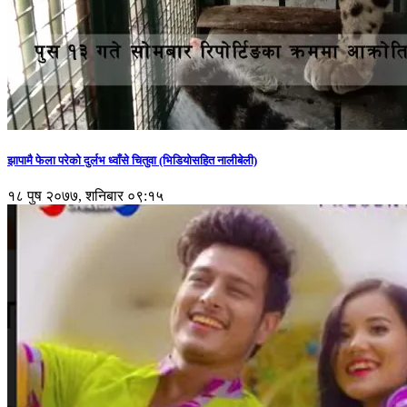
झापामै फेला परेको दुर्लभ ध्वाँसे चितुवा (भिडियोसहित नालीबेली)
१८ पुष २०७७, शनिबार ०९:१५