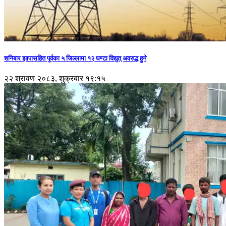
शनिबार झापासहित पूर्वका ५ जिल्लामा १२ घण्टा विद्युत् अवरुद्ध हुने
२२ श्रावण २०८३, शुक्रबार १९:१५