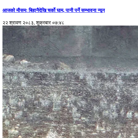
आजको मौसमः बिहानैदेखि चर्को घाम, पानी पर्ने सम्भावना न्यून
२२ श्रावण २०८३, शुक्रबार ०७:४८