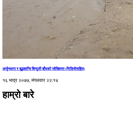
अर्जुनधारा र बुद्धशान्ति बिन्दुली बाँधको जोखिममा (भिडियाेसहित)
१६ भाद्र २०७७, मंगलवार २२:१४
हाम्रो बारे