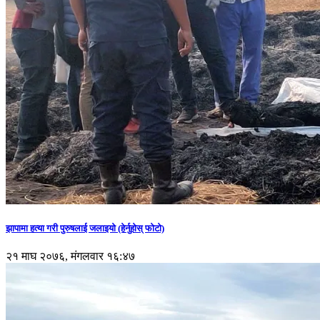
झापामा हत्या गरी पुरुषलाई जलाइयो (हेर्नुहाेस् फाेटाे)
२१ माघ २०७६, मंगलवार १६:४७