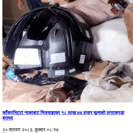
काँकरभिट्टा नाकाबाट भित्र्याइएका १८ लाख ७४ हजार मूल्यकाे लत्ताकपडा
बरामद
२० श्रावण २०८३, बुधबार ०८:१७