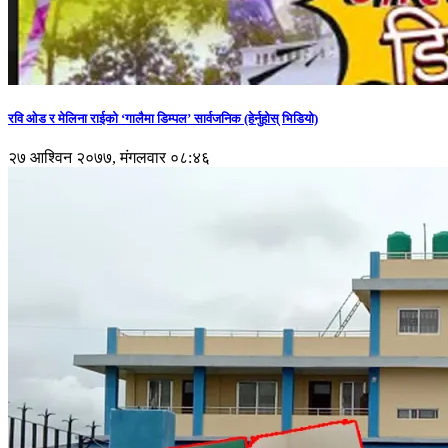
रवि ओड र मेलिना राईको ‘गालैमा डिम्पल’ सार्वजनिक (हेर्नुहोस् भिडियो)
२७ आश्विन २०७७, मंगलवार ०८:४६