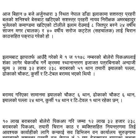
आज बिहान ७ बजे अर्जुनधारा ३ स्थित नेपाल डाँडा इलाकामा सशस्त्र प्रहरी
बलको शनिश्चरे बेसबाट खटिएको सशस्त्र प्रहरी नायव निरीक्षक अमरबहादुर
भुजेलको कमाण्डमा खटिएको टोलीले इलाम देउमाई ८ जितपुर बस्ने २४ वर्षीय
साजन मगर (चालक) र ४० वर्षीय सरोज कट्टेल (सहचालक) लाई चिरान
काठसहित पक्राउ गरेको हो ।
इलामबाट झापातर्फ आउँदै गरेको मे १ ज ११७८ नम्बरको बोलेरो पिकअपलाई
शंका लागेर चेकजाँच गर्ने क्रममा स्थानान्तरण इजाजत पत्रबिनाको अन्दाजी
मूल्य २ लाख ३२ हजार २३८ बराबरको ५१ थान तयारी झ्यालको पल्ला,
ढोकाको चौकट, कुर्सी र टि-टेबल बरामद भएको थियो ।
बरामद गरिएका सामानमा झ्यालको चौकट ६ थान, ढोकाको चौकट ६ थान,
झ्यालको पल्ला २४ थान, कुर्सी १४ थान र टि-टेवल १ थान रहेका छन् ।
१० लाख बराबरको बोलेरो पिकअप गरि जम्मा १२ लाख ३२ हजार २३८
बराबरको पिकअप, तयारी चिरान काठ र ब्यक्तिसहित नियन्त्रणमा लिई
आवश्यक कार्वाहीको लागि कन्काई सव डिभिजन वन कार्यालय सुरुङ्गामा
बुझाइएको सशस्त्र प्रहरी वल नेपाल नं २ गण हेडक्वाटर झापाका सूचना