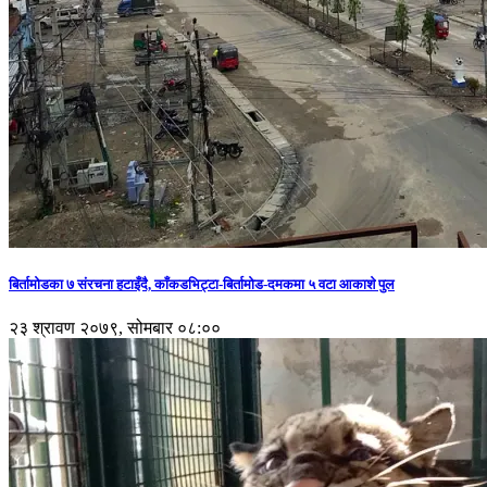
बिर्तामोडका ७ संरचना हटाइँदै, काँकडभिट्टा-बिर्तामोड-दमकमा ५ वटा आकाशे पुल
२३ श्रावण २०७९, सोमबार ०८:००