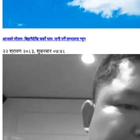
आजको मौसमः बिहानैदेखि चर्को घाम, पानी पर्ने सम्भावना न्यून
२२ श्रावण २०८३, शुक्रबार ०७:४८