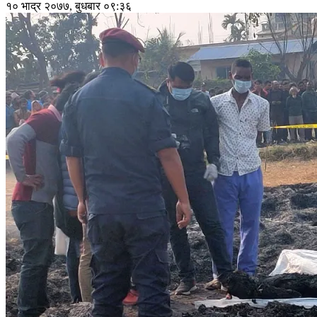
१० भाद्र २०७७, बुधबार ०९:३६