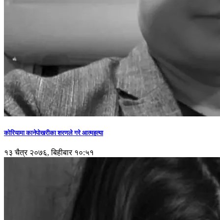
कोरियामा कानेपोखरीका शरणले गरे आत्महत्या
१३ चैत्र २०७६, बिहीबार १०:५१