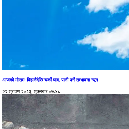
आजको मौसमः बिहानैदेखि चर्को घाम, पानी पर्ने सम्भावना न्यून
२२ श्रावण २०८३, शुक्रबार ०७:४८