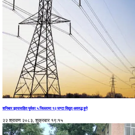
शनिबार झापासहित पूर्वका ५ जिल्लामा १२ घण्टा विद्युत् अवरुद्ध हुने
२२ श्रावण २०८३, शुक्रबार १९:१५