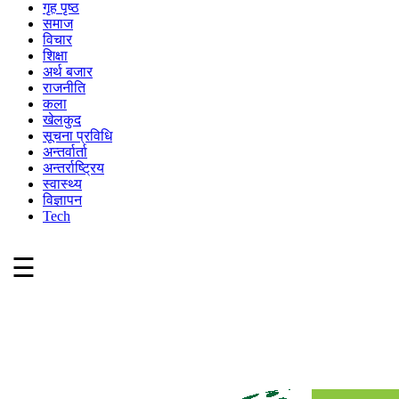
गृह पृष्ठ
समाज
विचार
शिक्षा
अर्थ बजार
राजनीति
कला
खेलकुद
सूचना प्रविधि
अन्तर्वार्ता
अन्तर्राष्ट्रिय
स्वास्थ्य
विज्ञापन
Tech
☰