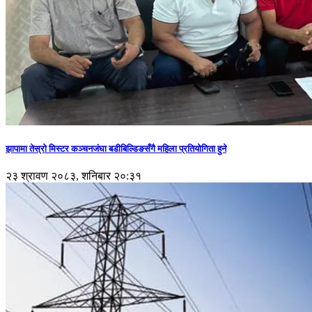
झापामा तेस्रो मिस्टर कञ्चनजंघा बडीबिल्डिङसँगै महिला प्रतियोगिता हुने
२३ श्रावण २०८३, शनिबार २०:३१