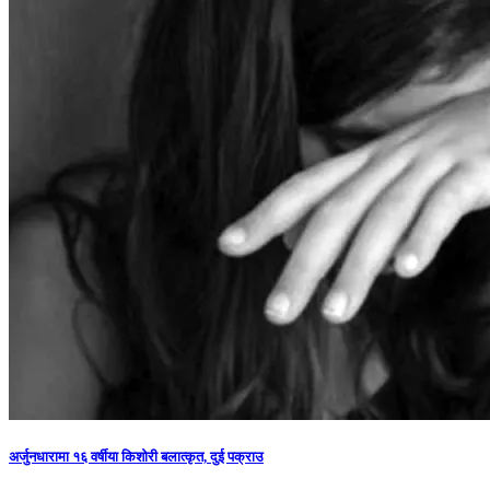
अर्जुनधारामा १६ वर्षीया किशोरी बलात्कृत, दुई पक्राउ