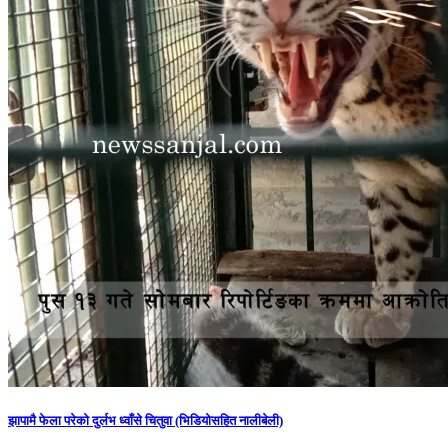
झापामै फेला परेको दुर्लभ ध्वाँसे चितुवा (भिडियोसहित नालीबेली)