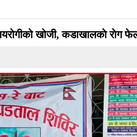
ँ क्षयरोगीको खोजी, कडाखालकाे राेग फे