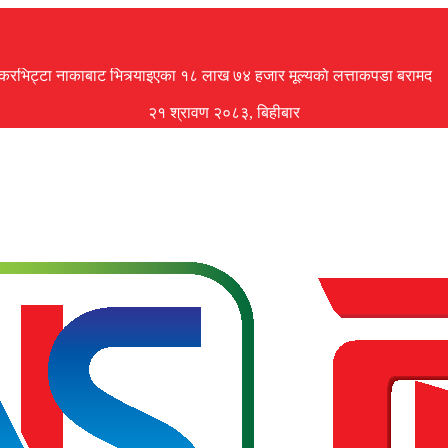
ँकरभिट्टा नाकाबाट भित्र्याइएका १८ लाख ७४ हजार मूल्यकाे लत्ताकपडा बरामद
२१ श्रावण २०८३, बिहीबार