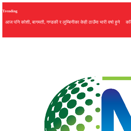
Trending
आज पनि कोशी, बागमती, गण्डकी र लुम्बिनीका केही ठाउँमा भारी वर्षा हुने
का
गृह
पृष्ठ
समाज
विचार
शिक्षा
अर्थ
बजार
राजनीति
कला
खेलकुद
सूचना