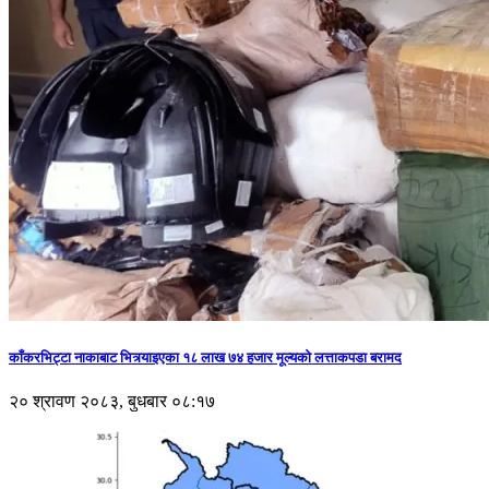
काँकरभिट्टा नाकाबाट भित्र्याइएका १८ लाख ७४ हजार मूल्यकाे लत्ताकपडा बरामद
२० श्रावण २०८३, बुधबार ०८:१७