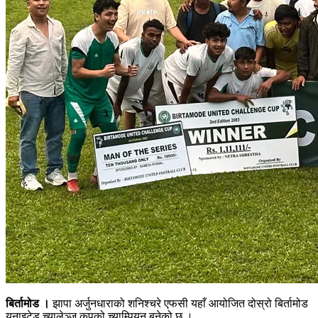
बिर्तामोड ।
झापा अर्जुनधाराको शनिश्चरे एफसी यहाँ आयोजित दोस्रो बिर्तामोड
युनाइटेड च्यालेञ्ज कपको च्याम्पियन बनेको छ ।