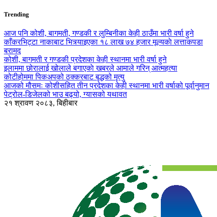
Trending
आज पनि कोशी, बागमती, गण्डकी र लुम्बिनीका केही ठाउँमा भारी वर्षा हुने
काँकरभिट्टा नाकाबाट भित्र्याइएका १८ लाख ७४ हजार मूल्यकाे लत्ताकपडा
बरामद
कोशी, बागमती र गण्डकी प्रदेशका केही स्थानमा भारी वर्षा हुने
इलाममा छोरालाई खोलाले बगाएकाे खबरले आमाले गरिन् आत्महत्या
कोटीहोममा पिकअपको ठक्करबाट बृद्धको मृत्यु
आजको मौसमः कोशीसहित तीन प्रदेशका केही स्थानमा भारी वर्षाको पूर्वानुमान
पेट्रोल-डिजेलको भाउ बढ्यो, ग्यासको यथावत
२१ श्रावण २०८३, बिहीबार