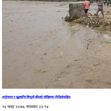
अर्जुनधारा र बुद्धशान्ति बिन्दुली बाँधको जोखिममा (भिडियाेसहित)
१६ भाद्र २०७७, मंगलवार २२:१४