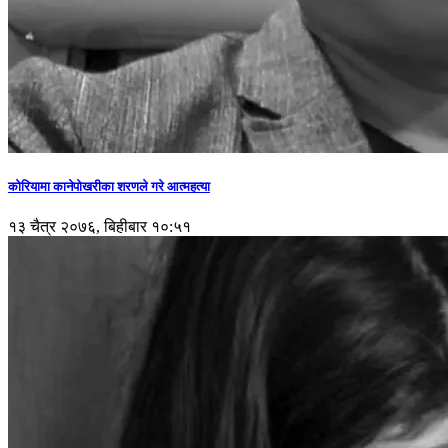
कोरियामा कानेपोखरीका शरणले गरे आत्महत्या
१३ चैत्र २०७६, बिहीबार १०:५१