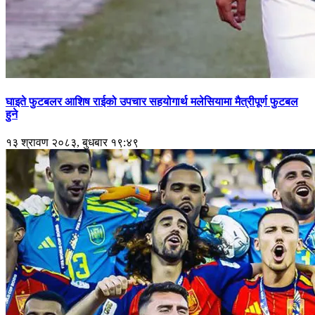
घाइते फुटबलर आशिष राईको उपचार सहयोगार्थ मलेसियामा मैत्रीपूर्ण फुटबल
हुने
१३ श्रावण २०८३, बुधबार १९:४९