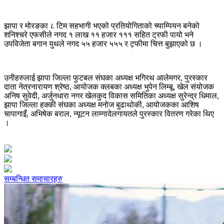
झापा र मोरङका ८ टिम सहभागी भएको प्रतियोगिताको च्याम्पियन बनेको
शनिश्चरे एफसीले नगद १ लाख ११ हजार १११ सहित ट्रफी पायो भने
उपविजेता बगान युथले नगद ५५ हजार ५५५ र ट्फीमा चित्त बुझाएको छ ।
उनीहरुलाई झापा जिल्ला फुटबल संघका अध्यक्ष भगिरथ आलेमगर, पुरस्कार
दाता नेत्रनारायण श्रेष्ठ, आयोजक क्लबका अध्यक्ष भुपेन लिम्बू, खेल संयोजक
अनिष सुवेदी, अर्जुनधारा नगर खेलकुद विकास समितिका अध्यक्ष सुरेन्द्र धिमाल,
झापा जिल्ला हक्की संघका अध्यक्ष मनोज बुढाथोकी, आयोजकका आशिष
चापागाइँ, अभिषेक बराल, न्यूटन लाम्गादेलगायतले पुरस्कार वितरण गरेका थिए
।
सम्बन्धित समाचारहरु