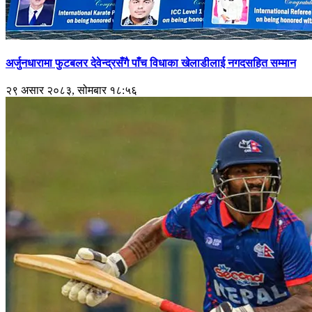
अर्जुनधारामा फुटबलर देवेन्द्रसँगै पाँच विधाका खेलाडीलाई नगदसहित सम्मान
२९ असार २०८३, सोमबार १८:५६