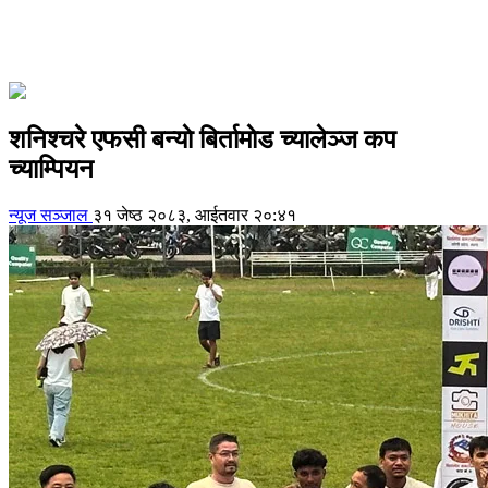
शनिश्चरे एफसी बन्याे बिर्तामाेड च्यालेञ्ज कप
च्याम्पियन
न्यूज सञ्जाल
३१ जेष्ठ २०८३, आईतवार २०:४१