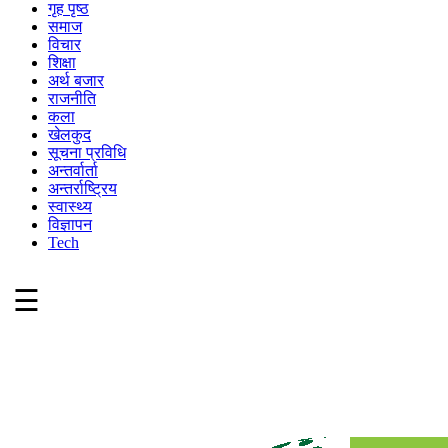
गृह पृष्ठ
समाज
विचार
शिक्षा
अर्थ बजार
राजनीति
कला
खेलकुद
सूचना प्रविधि
अन्तर्वार्ता
अन्तर्राष्ट्रिय
स्वास्थ्य
विज्ञापन
Tech
☰