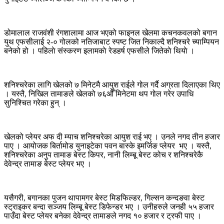
डोमालाल राजवंशी रंगशालामा आज भएको फाइनल खेलमा कचनकवलको बगान
युथ एफसीलाई २-० गोलको नतिजाबाट स्पष्ट जित निकाल्दै शनिश्चरे च्याम्पियन
बनेको हो । पहिलाे संस्करण इलामकाे रेडहर्ष एफसीले जितेकाे थियाे ।
शनिश्चरेका लागि खेलको ७ मिनेटमै आयुश राईले गोल गर्दै अग्रता दिलाएका थिए
। यस्तै, निखिल तामाङले खेलको ७६औँ मिनेटमा थप गोल गरेर उपाधि
सुनिश्चित गरेका हुन् ।
खेलको प्लेयर अफ दी म्याच शनिश्चरेका आयुश राई भए । उनले नगद तीन हजार
पाए । आयोजक बिर्तामोड युनाइटेका पवन बास्के इमर्जिङ प्लेयर भए । यस्तै,
शनिश्चरेका अनुप तामाङ बेस्ट किपर, नानी लिम्बू बेस्ट कोच र शनिश्चरेकै
देवेन्द्र तामाङ बेस्ट प्लेयर भए ।
यसैगरी, बगानका पुजन थापामगर बेस्ट मिडफिल्डर, गिल्सन कन्दङवा बेस्ट
स्ट्राइकर बन्दा सञ्जय लिम्बू बेस्ट डिफेन्डर भए । उनीहरुले जनही ५५ हजार
पाउँदा बेस्ट प्लेयर बनेका देवेन्द्र तामाङले नगद १० हजार र ट्रफी पाए ।