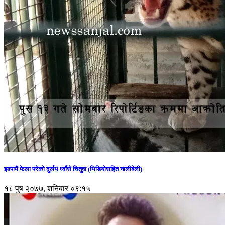
झापामै फेला परेको दुर्लभ ध्वाँसे चितुवा (भिडियोसहित नालीबेली)
१८ पुष २०७७, शनिबार ०९:१५