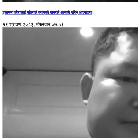
इलाममा छोरालाई खोलाले बगाएकाे खबरले आमाले गरिन् आत्महत्या
१९ श्रावण २०८३, मंगलवार ०७:५९