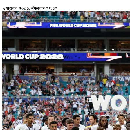
५ श्रावण २०८३, मंगलवार १९:३१