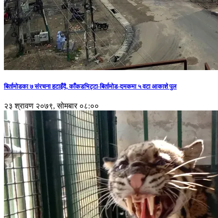
बिर्तामोडका ७ संरचना हटाइँदै, काँकडभिट्टा-बिर्तामोड-दमकमा ५ वटा आकाशे पुल
२३ श्रावण २०७९, सोमबार ०८:००