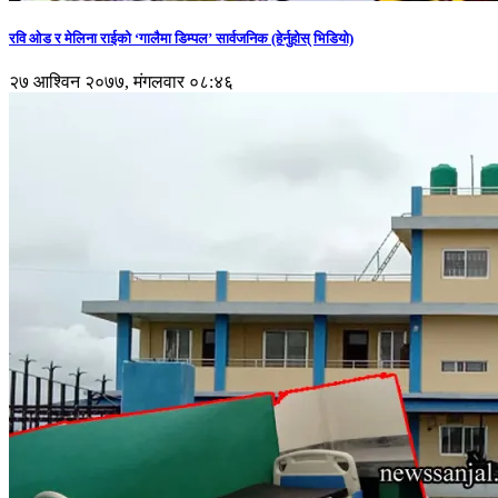
रवि ओड र मेलिना राईको ‘गालैमा डिम्पल’ सार्वजनिक (हेर्नुहोस् भिडियो)
२७ आश्विन २०७७, मंगलवार ०८:४६