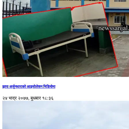
झापा अर्जुनधाराको आइसोलेशन भिडियोमा
२४ भाद्र २०७७, बुधबार १८:३६