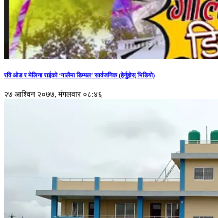
रवि ओड र मेलिना राईको ‘गालैमा डिम्पल’ सार्वजनिक (हेर्नुहोस् भिडियो)
२७ आश्विन २०७७, मंगलवार ०८:४६