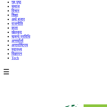
गृह पृष्ठ
समाज
विचार
शिक्षा
अर्थ बजार
राजनीति
कला
खेलकुद
सूचना प्रविधि
अन्तर्वार्ता
अन्तर्राष्ट्रिय
स्वास्थ्य
विज्ञापन
Tech
☰