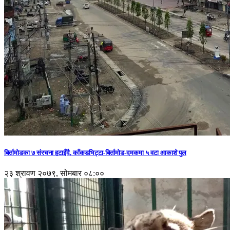
बिर्तामोडका ७ संरचना हटाइँदै, काँकडभिट्टा-बिर्तामोड-दमकमा ५ वटा आकाशे पुल
२३ श्रावण २०७९, सोमबार ०८:००