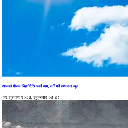
आजको मौसमः बिहानैदेखि चर्को घाम, पानी पर्ने सम्भावना न्यून
२२ श्रावण २०८३, शुक्रबार ०७:४८