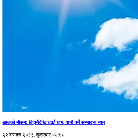
आजको मौसमः बिहानैदेखि चर्को घाम, पानी पर्ने सम्भावना न्यून
२२ श्रावण २०८३, शुक्रबार ०७:४८