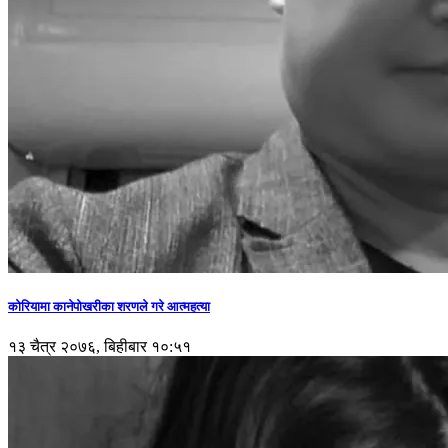
कोरियामा कानेपोखरीका शरणले गरे आत्महत्या
१३ चैत्र २०७६, बिहीबार १०:५१