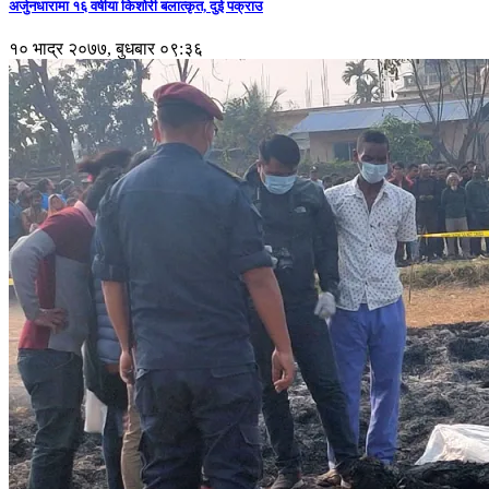
अर्जुनधारामा १६ वर्षीया किशोरी बलात्कृत, दुई पक्राउ
१० भाद्र २०७७, बुधबार ०९:३६