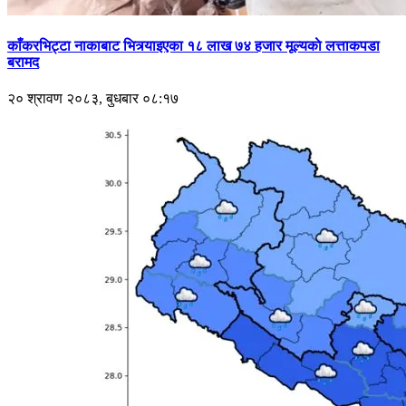
काँकरभिट्टा नाकाबाट भित्र्याइएका १८ लाख ७४ हजार मूल्यकाे लत्ताकपडा
बरामद
२० श्रावण २०८३, बुधबार ०८:१७