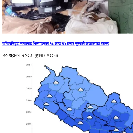
काँकरभिट्टा नाकाबाट भित्र्याइएका १८ लाख ७४ हजार मूल्यकाे लत्ताकपडा बरामद
२० श्रावण २०८३, बुधबार ०८:१७