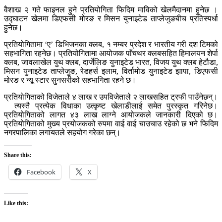
वैशाख २ गते फाइनल हुने प्रतियोगिता फिदिम माविको खेलमैदानमा हुनेछ ।
उद्घाटन खेलमा डिएफसी मोरङ र मिसन युनाइटेड ताप्लेजुङबीच प्रतिस्पर्धा
हुनेछ।
प्रतियोगितामा ‘ए’ डिभिजनका क्लब, १ नम्बर प्रदेश र भारतीय गरी दश टिमको
सहभागिता रहनेछ। प्रतियोगितामा आयोजक पाँचथर क्लबसहित हिमालयन शेर्पा
क्लब, जावलाखेल युथ क्लब, दार्जेलिङ युनाइटेड भारत, विजय युथ क्लब हेटौडा,
मिसन युनाइटेड ताप्लेजुङ, रेडहर्स इलाम, विर्तामोड युनाइटेड झापा, डिएफसी
मोरङ र न्यू स्टार सुनसरीको सहभागिता रहने छ।
प्रतियोगिताको विजेताले ४ लाख र उपविजेताले २ लाखसहित ट्रफी पाउँनेछन्।
त्यस्तै प्रत्येक विधाका उत्कृष्ट खेलाडीलाई समेत पुरस्कृत गरिनेछ।
प्रतियोगिताको लागत ४३ लाख लाग्ने आयोजकले जानकारी दिएको छ।
प्रतियोगिताको मुख्य प्रयोजकको रुपमा वाई वाई चाउचाउ रहेको छ भने फिदिम
नगरपालिका लगायतले सहयोग गरेका छन्।
Share this:
Facebook
X
Like this: