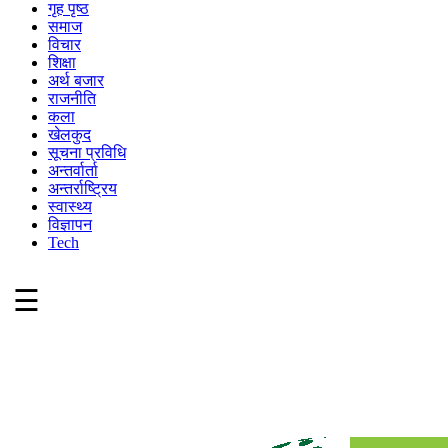
गृह पृष्ठ
समाज
विचार
शिक्षा
अर्थ बजार
राजनीति
कला
खेलकुद
सूचना प्रविधि
अन्तर्वार्ता
अन्तर्राष्ट्रिय
स्वास्थ्य
विज्ञापन
Tech
☰