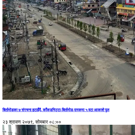
बिर्तामोडका ७ संरचना हटाइँदै, काँकडभिट्टा-बिर्तामोड-दमकमा ५ वटा आकाशे पुल
२३ श्रावण २०७९, सोमबार ०८:००