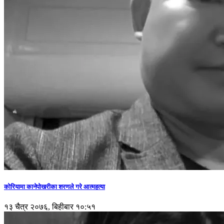
कोरियामा कानेपोखरीका शरणले गरे आत्महत्या
१३ चैत्र २०७६, बिहीबार १०:५१