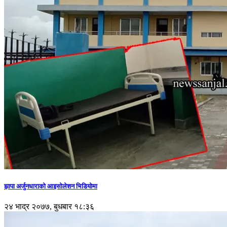
झापा अर्जुनधाराको आइसोलेशन भिडियोमा
२४ भाद्र २०७७, बुधबार १८:३६