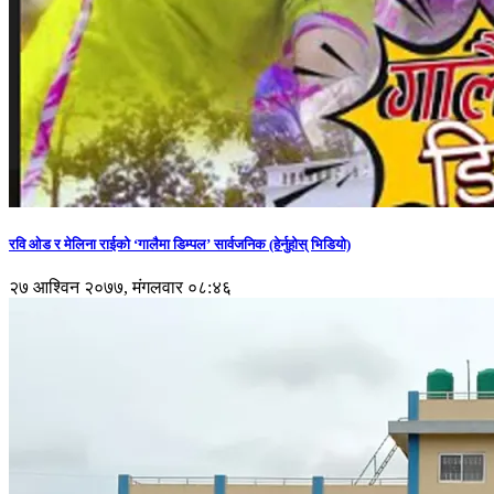
रवि ओड र मेलिना राईको ‘गालैमा डिम्पल’ सार्वजनिक (हेर्नुहोस् भिडियो)
२७ आश्विन २०७७, मंगलवार ०८:४६