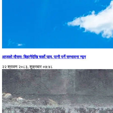
आजको मौसमः बिहानैदेखि चर्को घाम, पानी पर्ने सम्भावना न्यून
२२ श्रावण २०८३, शुक्रबार ०७:४८