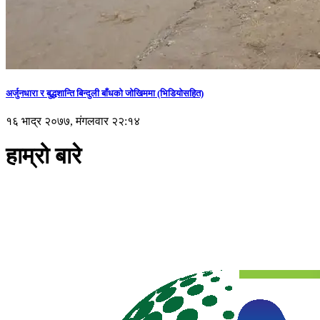
अर्जुनधारा र बुद्धशान्ति बिन्दुली बाँधको जोखिममा (भिडियाेसहित)
१६ भाद्र २०७७, मंगलवार २२:१४
हाम्रो बारे