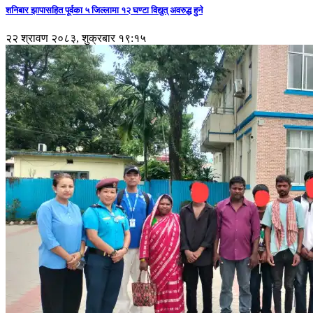
शनिबार झापासहित पूर्वका ५ जिल्लामा १२ घण्टा विद्युत् अवरुद्ध हुने
२२ श्रावण २०८३, शुक्रबार १९:१५