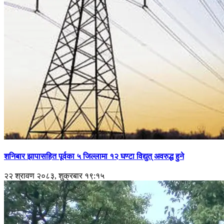
शनिबार झापासहित पूर्वका ५ जिल्लामा १२ घण्टा विद्युत् अवरुद्ध हुने
२२ श्रावण २०८३, शुक्रबार १९:१५