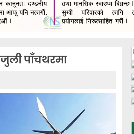
िजुली पाँचथरमा