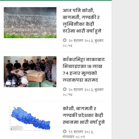
आज पनि कोशी,
बागमती, गण्डकी र
लुम्बिनीका केही
ठाउँमा भारी वर्षा हुने
२० श्रावण २०८३, बुधबार
०८:५४
काँकरभिट्टा नाकाबाट
भित्र्याइएका १८ लाख
७४ हजार मूल्यकाे
लत्ताकपडा बरामद
२० श्रावण २०८३, बुधबार
०८:१७
कोशी, बागमती र
गण्डकी प्रदेशका केही
स्थानमा भारी वर्षा हुने
१९ श्रावण २०८३,
मंगलवार ०८:०९