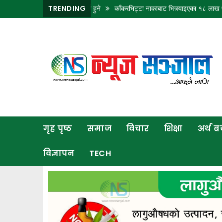
नीका केही ठाउँमा भारी वर्षा हुने
TRENDING
काँकरभिट्टा नाकाबाट भित्र्याइएका १८ लाख ७४ हजार म
गृह
पृष्ठ
समाज
विचार
शिक्षा
गृह पृष्ठ
समाज
विचार
शिक्षा
अर्थ 
अर्थ
बजार
विज्ञापन
TECH
राजनीति
कला
खेलकुद