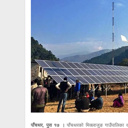
पाँचथर, पुस १७ ।
पाँचथरको मिक्लाजुङ गाउँपालिका वड