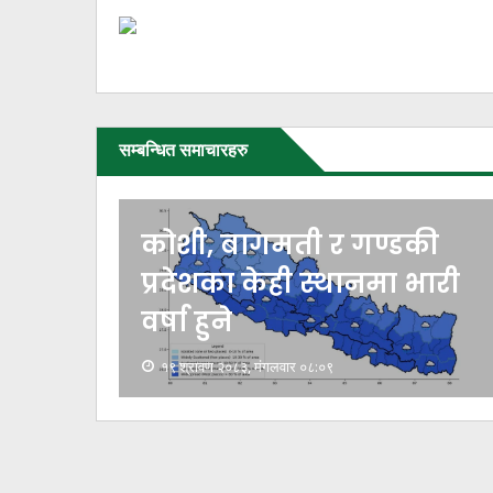
सम्बन्धित समाचारहरु
ी,
कोशी, बागमती र गण्डकी
ेही
प्रदेशका केही स्थानमा भारी
वर्षा हुने
१९ श्रावण २०८३, मंगलवार ०८:०९