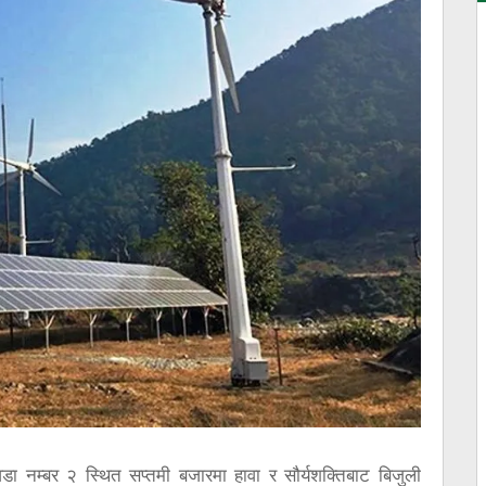
ा नम्बर २ स्थित सप्तमी बजारमा हावा र सौर्यशक्तिबाट बिजुली