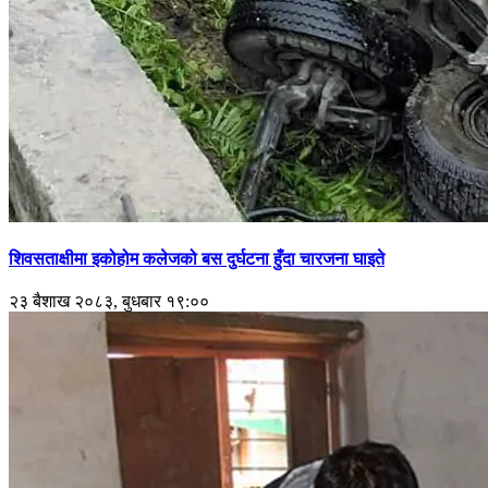
शिवसताक्षीमा इकोहोम कलेजको बस दुर्घटना हुँदा चारजना घाइते
२३ बैशाख २०८३, बुधबार १९:००