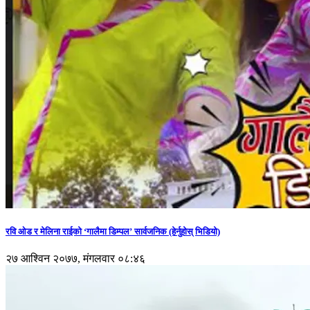
रवि ओड र मेलिना राईको ‘गालैमा डिम्पल’ सार्वजनिक (हेर्नुहोस् भिडियो)
२७ आश्विन २०७७, मंगलवार ०८:४६