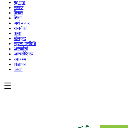
गृह पृष्ठ
समाज
विचार
शिक्षा
अर्थ बजार
राजनीति
कला
खेलकुद
सूचना प्रविधि
अन्तर्वार्ता
अन्तर्राष्ट्रिय
स्वास्थ्य
विज्ञापन
Tech
☰