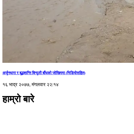
अर्जुनधारा र बुद्धशान्ति बिन्दुली बाँधको जोखिममा (भिडियाेसहित)
१६ भाद्र २०७७, मंगलवार २२:१४
हाम्रो बारे