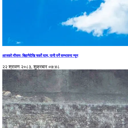
आजको मौसमः बिहानैदेखि चर्को घाम, पानी पर्ने सम्भावना न्यून
२२ श्रावण २०८३, शुक्रबार ०७:४८