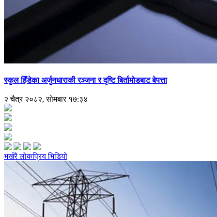
स्कुल हिँडेका अर्जुनधाराकी रञ्जना र दृष्टि बिर्तामोडबाट बेपत्ता
२ चैत्र २०८२, सोमबार १७:३४
भर्खरै
लोकप्रिय
भिडियो