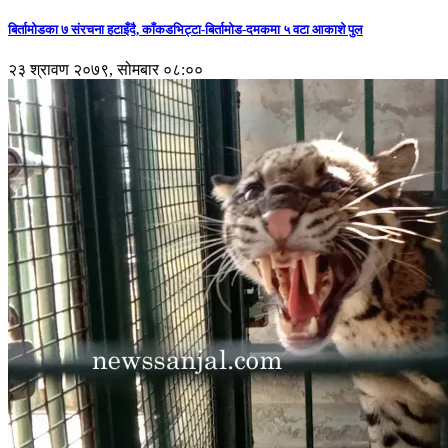
बिर्तामोडका ७ संरचना हटाइँदै, काँकडभिट्टा-बिर्तामोड-दमकमा ५ वटा आकाशे पुल
२३ श्रावण २०७९, सोमबार ०८:००