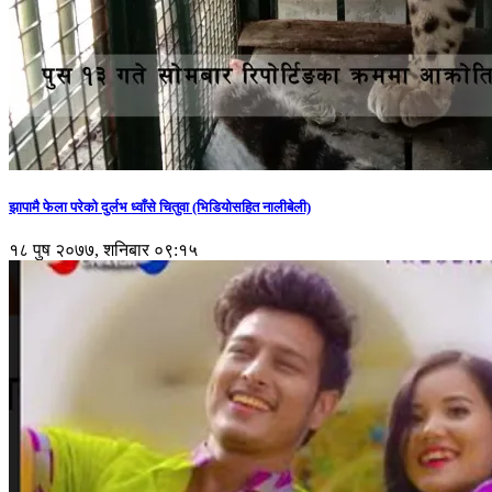
झापामै फेला परेको दुर्लभ ध्वाँसे चितुवा (भिडियोसहित नालीबेली)
१८ पुष २०७७, शनिबार ०९:१५