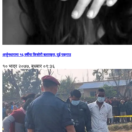
अर्जुनधारामा १६ वर्षीया किशोरी बलात्कृत, दुई पक्राउ
१० भाद्र २०७७, बुधबार ०९:३६