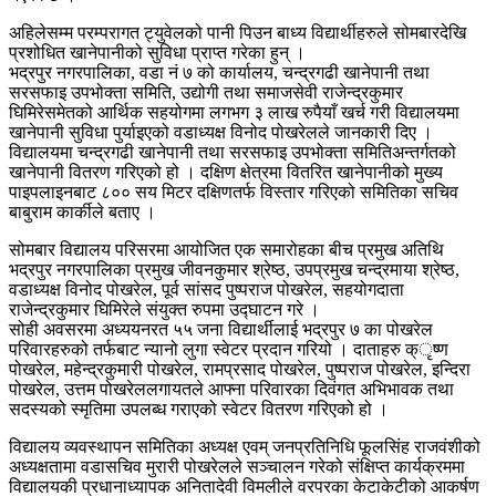
अहिलेसम्म परम्परागत ट्युवेलको पानी पिउन बाध्य विद्यार्थीहरुले सोमबारदेखि
प्रशोधित खानेपानीको सुविधा प्राप्त गरेका हुन् ।
भद्रपुर नगरपालिका, वडा नं ७ को कार्यालय, चन्द्रगढी खानेपानी तथा
सरसफाइ उपभोक्ता समिति, उद्योगी तथा समाजसेवी राजेन्द्रकुमार
घिमिरेसमेतको आर्थिक सहयोगमा लगभग ३ लाख रुपैयाँ खर्च गरी विद्यालयमा
खानेपानी सुविधा पुर्याइएको वडाध्यक्ष विनोद पोखरेलले जानकारी दिए ।
विद्यालयमा चन्द्रगढी खानेपानी तथा सरसफाइ उपभोक्ता समितिअन्तर्गतको
खानेपानी वितरण गरिएको हो । दक्षिण क्षेत्रमा वितरित खानेपानीको मुख्य
पाइपलाइनबाट ८०० सय मिटर दक्षिणतर्फ विस्तार गरिएको समितिका सचिव
बाबुराम कार्कीले बताए ।
सोमबार विद्यालय परिसरमा आयोजित एक समारोहका बीच प्रमुख अतिथि
भद्रपुर नगरपालिका प्रमुख जीवनकुमार श्रेष्ठ, उपप्रमुख चन्द्रमाया श्रेष्ठ,
वडाध्यक्ष विनोद पोखरेल, पूर्व सांसद पुष्पराज पोखरेल, सहयोगदाता
राजेन्द्रकुमार घिमिरेले संयुक्त रुपमा उद्घाटन गरे ।
सोही अवसरमा अध्ययनरत ५५ जना विद्यार्थीलाई भद्रपुर ७ का पोखरेल
परिवारहरुको तर्फबाट न्यानो लुगा स्वेटर प्रदान गरियो । दाताहरु क्ृष्ण
पोखरेल, महेन्द्रकुमारी पोखरेल, रामप्रसाद पोखरेल, पुष्पराज पोखरेल, इन्दिरा
पोखरेल, उत्तम पोखरेललगायतले आफ्ना परिवारका दिवंगत अभिभावक तथा
सदस्यको स्मृतिमा उपलब्ध गराएको स्वेटर वितरण गरिएको हो ।
विद्यालय व्यवस्थापन समितिका अध्यक्ष एवम् जनप्रतिनिधि फूलसिंह राजवंशीको
अध्यक्षतामा वडासचिव मुरारी पोखरेलले सञ्चालन गरेको संक्षिप्त कार्यक्रममा
विद्यालयकी प्रधानाध्यापक अनितादेवी विमलीले वरपरका केटाकेटीको आकर्षण