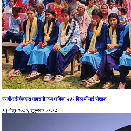
एसबीआई बैंकद्वारा महारानीगञ्ज माविका २४९ विद्यार्थीलाई पोशाक
१३ चैत्र २०८२, शुक्रबार ०९:१७