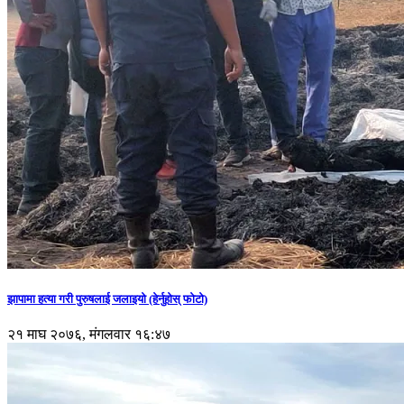
झापामा हत्या गरी पुरुषलाई जलाइयो (हेर्नुहाेस् फाेटाे)
२१ माघ २०७६, मंगलवार १६:४७