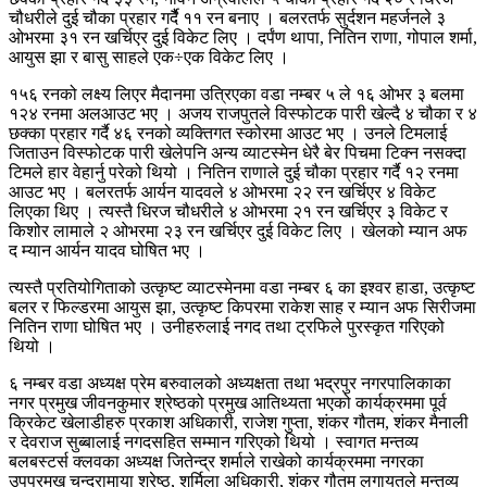
चौधरीले दुई चौका प्रहार गर्दैै ११ रन बनाए । बलरतर्फ सुर्दशन महर्जनले ३
ओभरमा ३१ रन खर्चिएर दुई विकेट लिए । दर्पंण थापा, नितिन राणा, गोपाल शर्मा,
आयुस झा र बासु साहले एक÷एक विकेट लिए ।
१५६ रनको लक्ष्य लिएर मैदानमा उत्रिएका वडा नम्बर ५ ले १६ ओभर ३ बलमा
१२४ रनमा अलआउट भए । अजय राजपुतले विस्फोटक पारी खेल्दै ४ चौका र ४
छक्का प्रहार गर्दै ४६ रनको व्यक्तिगत स्कोरमा आउट भए । उनले टिमलाई
जिताउन विस्फोटक पारी खेलेपनि अन्य व्याटस्मेन धेरै बेर पिचमा टिक्न नसक्दा
टिमले हार वेहार्नु परेको थियो । नितिन राणाले दुई चौका प्रहार गर्दै १२ रनमा
आउट भए । बलरतर्फ आर्यन यादवले ४ ओभरमा २२ रन खर्चिएर ४ विकेट
लिएका थिए । त्यस्तै धिरज चौधरीले ४ ओभरमा २१ रन खर्चिएर ३ विकेट र
किशोर लामाले २ ओभरमा २३ रन खर्चिएर दुई विकेट लिए । खेलको म्यान अफ
द म्यान आर्यन यादव घोषित भए ।
त्यस्तै प्रतियोगिताको उत्कृष्ट व्याटस्मेनमा वडा नम्बर ६ का इश्वर हाडा, उत्कृष्ट
बलर र फिल्डरमा आयुस झा, उत्कृष्ट किपरमा राकेश साह र म्यान अफ सिरीजमा
नितिन राणा घोषित भए । उनीहरुलाई नगद तथा ट्रफिले पुरस्कृत गरिएको
थियो ।
६ नम्बर वडा अध्यक्ष प्रेम बरुवालको अध्यक्षता तथा भद्रपुर नगरपालिकाका
नगर प्रमुख जीवनकुमार श्रेष्ठको प्रमुख आतिथ्यता भएको कार्यक्रममा पूर्व
क्रिकेट खेलाडीहरु प्रकाश अधिकारी, राजेश गुप्ता, शंकर गौतम, शंकर मैनाली
र देवराज सुब्बालाई नगदसहित सम्मान गरिएको थियो । स्वागत मन्तव्य
बलबस्टर्स क्लवका अध्यक्ष जितेन्द्र शर्माले राखेको कार्यक्रममा नगरका
उपप्रमुख चन्द्रामाया श्रेष्ठ, शर्मिला अधिकारी, शंकर गौतम लगायतले मन्तव्य