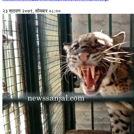
२३ श्रावण २०७९, सोमबार ०८:००