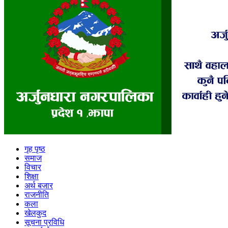
गृह पृष्ठ
समाज
विचार
शिक्षा
अर्थ बजार
राजनीति
कला
खेलकुद
सूचना प्रविधि