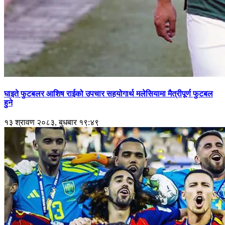
घाइते फुटबलर आशिष राईको उपचार सहयोगार्थ मलेसियामा मैत्रीपूर्ण फुटबल
हुने
१३ श्रावण २०८३, बुधबार १९:४९