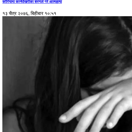
कोरियामा कानेपोखरीका शरणले गरे आत्महत्या
१३ चैत्र २०७६, बिहीबार १०:५१