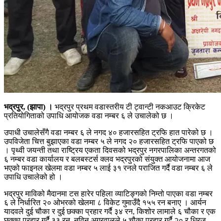
भद्रपुर, (झापा) ।
भद्रपुर प्रथम वडास्तरीय टी ट्वान्टी नकआउट क्रिकेट
प्रतियोगिताको उपाधि आयोजक वडा नम्बर ६ ले उचालेको छ ।
उपाधी उचालेसँगै वडा नम्बर ६ ले नगद ४० हजारसहित ट्रफि हात पारेको छ ।
उपविजेता चित्त बुझाएका वडा नम्बर ५ ले नगद २० हजारसहित ट्रफि पाएको छ
। पृथ्वी जयन्ती तथा राष्ट्रिय एकता दिवसको भद्रपुर नगरपालिका अन्तरगतको
६ नम्बर वडा कार्यालय र बलबस्टर्स क्लव भद्रपुरको संयुक्त आयोजनामा आज
भएको फाइनल खेलमा वडा नम्बर ५ लाई ३१ रनले पराजित गर्दै वडा नम्बर ६ ले
उपाधि उचालेको हो ।
भद्रपुर माविको मैदानमा टस हारेर पहिला व्याटिङ्गको निम्तो पाएका वडा नम्बर
६ ले निर्धारित २० ओभरको खेलमा ८ विकेट गुमाउँदै १५५ रन बनाए । आर्यन
यादवले दुई चौका र दुई छक्का प्रहार गर्दै ३४ रन, किशोर लामाले ६ चौका र एक
छक्का प्रहार गर्दै ३३ रन, नविन अग्रवालले ५ चौका प्रहार गर्दै २० र धिरज