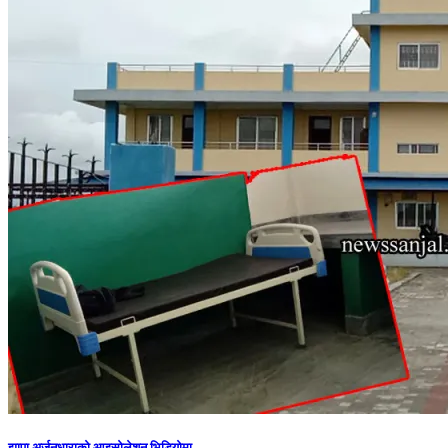
झापा अर्जुनधाराको आइसोलेशन भिडियोमा