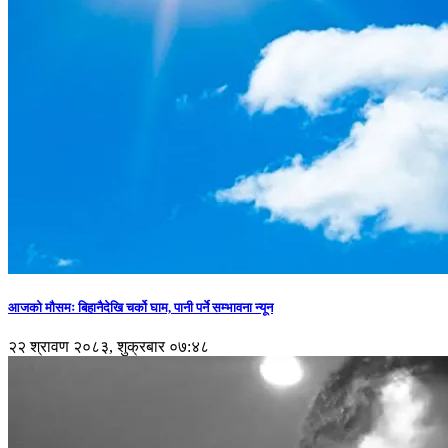
आजको मौसमः बिहानैदेखि चर्को घाम, पानी पर्ने सम्भावना न्यून
२२ श्रावण २०८३, शुक्रबार ०७:४८