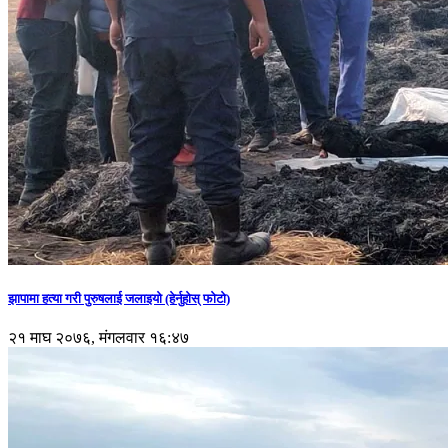
झापामा हत्या गरी पुरुषलाई जलाइयो (हेर्नुहाेस् फाेटाे)
२१ माघ २०७६, मंगलवार १६:४७