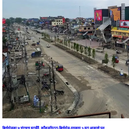
बिर्तामोडका ७ संरचना हटाइँदै, काँकडभिट्टा-बिर्तामोड-दमकमा ५ वटा आकाशे पुल