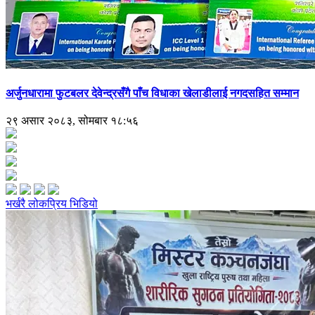
अर्जुनधारामा फुटबलर देवेन्द्रसँगै पाँच विधाका खेलाडीलाई नगदसहित सम्मान
२९ असार २०८३, सोमबार १८:५६
भर्खरै
लोकप्रिय
भिडियो