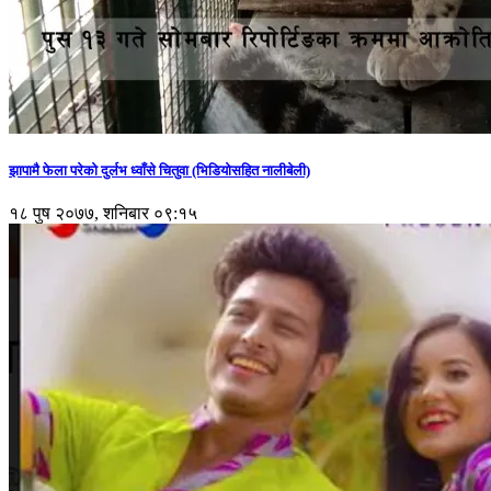
झापामै फेला परेको दुर्लभ ध्वाँसे चितुवा (भिडियोसहित नालीबेली)
१८ पुष २०७७, शनिबार ०९:१५