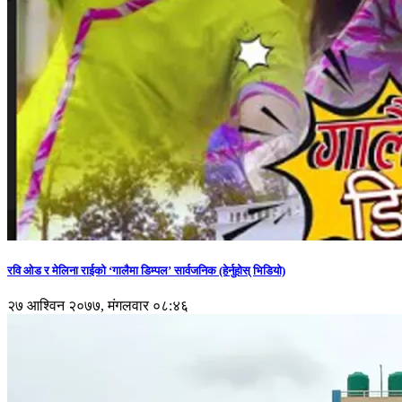
रवि ओड र मेलिना राईको ‘गालैमा डिम्पल’ सार्वजनिक (हेर्नुहोस् भिडियो)
२७ आश्विन २०७७, मंगलवार ०८:४६