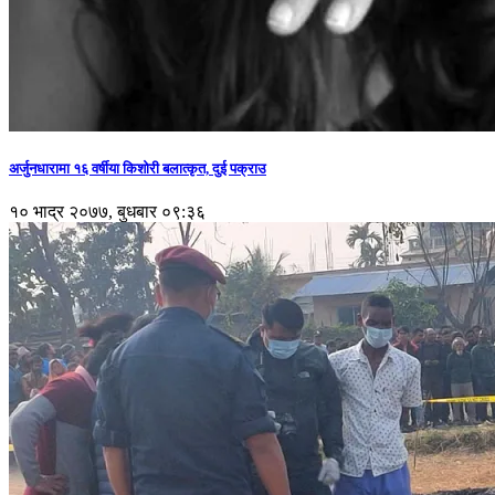
अर्जुनधारामा १६ वर्षीया किशोरी बलात्कृत, दुई पक्राउ
१० भाद्र २०७७, बुधबार ०९:३६