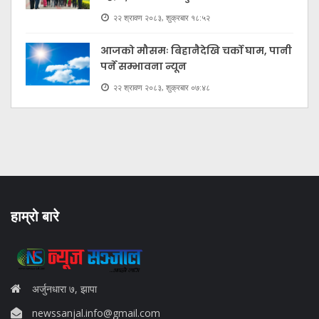
२२ श्रावण २०८३, शुक्रबार १८:५२
आजको मौसमः बिहानैदेखि चर्को घाम, पानी
पर्ने सम्भावना न्यून
२२ श्रावण २०८३, शुक्रबार ०७:४८
हाम्रो बारे
अर्जुनधारा ७, झापा
newssanjal.info@gmail.com