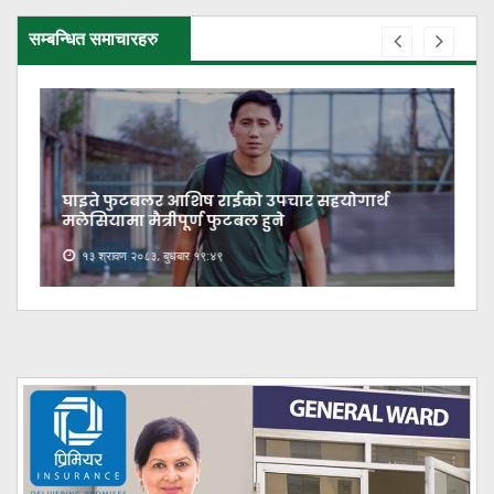
सम्बन्धित समाचारहरु
घाइते फुटबलर आशिष राईको उपचार सहयोगार्थ
मलेसियामा मैत्रीपूर्ण फुटबल हुने
१३ श्रावण २०८३, बुधबार १९:४९