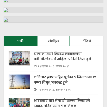
भर्खरै
लोकप्रिय
भिडियो
झापामा तेस्रो मिस्टर कञ्चनजंघा
बडीबिल्डिङसँगै महिला प्रतियोगिता हुने
२३ श्रावण २०८३, शनिबार २०:३१
शनिबार झापासहित पूर्वका ५ जिल्लामा १२
घण्टा विद्युत् अवरुद्ध हुने
२२ श्रावण २०८३, शुक्रबार १९:१५
भारतबाट चार नेपाली बालबालिकाको
उद्धार, परिवारसँग पुनर्मिलन