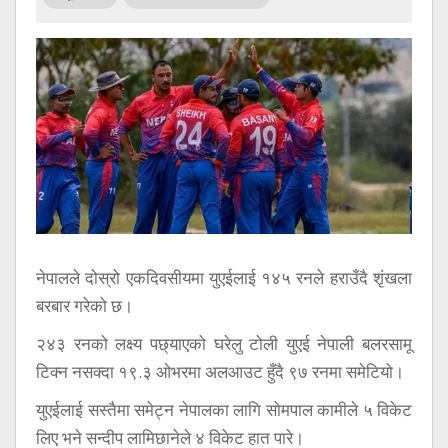
सूचना
प्रविधि
अन्तर्वार्ता
अन्तर्राष्ट्रिय
स्वास्थ्य
विज्ञापन
Tech
नेपालले दोस्रो एकदिवसीयमा युएईलाई १४५ रनले हराउँदै शृंखला
बरबार गरेको छ।
२४३ रनको लक्ष्य पछ्याएको घरेलु टोली युएई नेपाली बलरसामू
टिक्न नसक्दा १९.३ ओभरमा अलआउट हुँदै ९७ रनमा समेटियो।
युएईलाई सस्तैमा समेट्न नेपालका लागि सोमपाल कामीले ५ विकेट
लिए भने सन्दीप लामिछानेले ४ विकेट हात पारे।