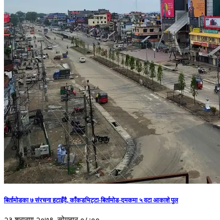
बिर्तामोडका ७ संरचना हटाइँदै, काँकडभिट्टा-बिर्तामोड-दमकमा ५ वटा आकाशे पुल
२३ श्रावण २०७९, सोमबार ०८:००