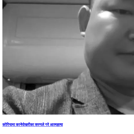
कोरियामा कानेपोखरीका शरणले गरे आत्महत्या