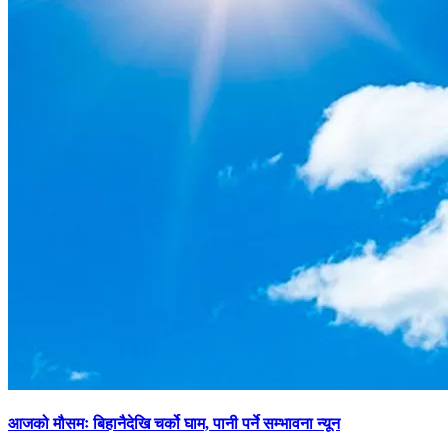
आजको मौसमः बिहानैदेखि चर्को घाम, पानी पर्ने सम्भावना न्यून