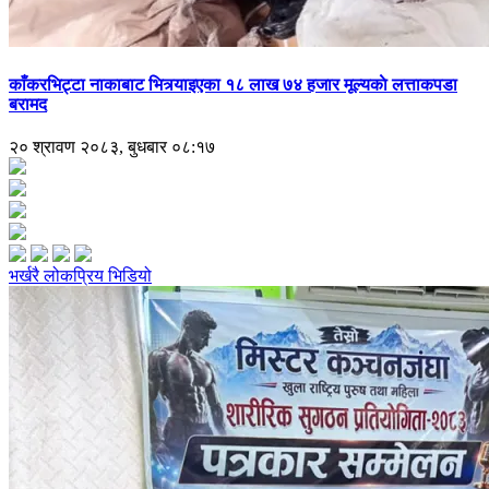
काँकरभिट्टा नाकाबाट भित्र्याइएका १८ लाख ७४ हजार मूल्यकाे लत्ताकपडा
बरामद
२० श्रावण २०८३, बुधबार ०८:१७
भर्खरै
लोकप्रिय
भिडियो