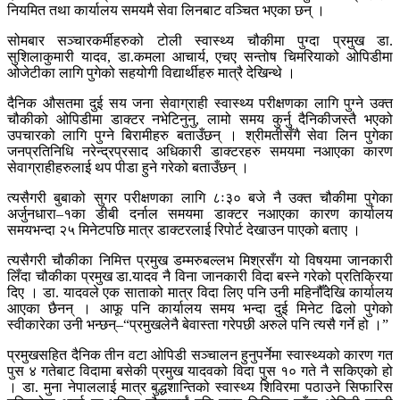
नियमित तथा कार्यालय समयमै सेवा लिनबाट वञ्चित भएका छन् ।
सोमबार सञ्चारकर्मीहरुको टोली स्वास्थ्य चौकीमा पुग्दा प्रमुख डा.
सुशिलाकुमारी यादव, डा.कमला आचार्य, एचए सन्तोष चिमरियाको ओपिडीमा
ओजेटीका लागि पुगेको सहयोगी विद्यार्थीहरु मात्रै देखिन्थे ।
दैनिक औसतमा दुई सय जना सेवाग्राही स्वास्थ्य परीक्षणका लागि पुग्ने उक्त
चौकीको ओपिडीमा डाक्टर नभेटिनुनु, लामो समय कुर्नु दैनिकीजस्तै भएको
उपचारको लागि पुग्ने बिरामीहरु बताउँछन् । श्रीमतीसँगै सेवा लिन पुगेका
जनप्रतिनिधि नरेन्द्रप्रसाद अधिकारी डाक्टरहरु समयमा नआएका कारण
सेवाग्राहीहरुलाई थप पीडा हुने गरेको बताउँछन् ।
त्यसैगरी बुबाको सुगर परीक्षणका लागि ८ः३० बजे नै उक्त चौकीमा पुगेका
अर्जुनधारा–१का डीबी दर्नाल समयमा डाक्टर नआएका कारण कार्यालय
समयभन्दा २५ मिनेटपछि मात्र डाक्टरलाई रिपोर्ट देखाउन पाएको बताए ।
त्यसैगरी चौकीका निमित्त प्रमुख डम्मरुबल्लभ मिश्रसँग यो विषयमा जानकारी
लिँदा चौकीका प्रमुख डा.यादव नै विना जानकारी विदा बस्ने गरेको प्रतिक्रिया
दिए । डा. यादवले एक साताको मात्र विदा लिए पनि उनी महिनौँदेखि कार्यालय
आएका छैनन् । आफू पनि कार्यालय समय भन्दा दुई मिनेट ढिलो पुगेको
स्वीकारेका उनी भन्छन्–“प्रमुखलेनै बेवास्ता गरेपछी अरुले पनि त्यसै गर्ने हो ।”
प्रमुखसहित दैनिक तीन वटा ओपिडी सञ्चालन हुनुपर्नेमा स्वास्थ्यको कारण गत
पुस ४ गतेबाट विदामा बसेकी प्रमुख यादवको विदा पुस १० गते नै सकिएको हो
। डा. मुना नेपाललाई मात्र बुद्धशान्तिको स्वास्थ्य शिविरमा पठाउने सिफारिस