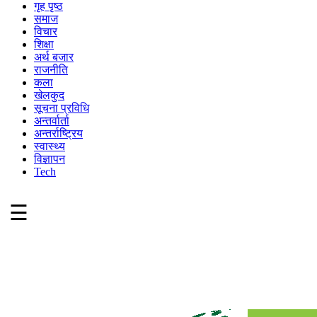
गृह पृष्ठ
समाज
विचार
शिक्षा
अर्थ बजार
राजनीति
कला
खेलकुद
सूचना प्रविधि
अन्तर्वार्ता
अन्तर्राष्ट्रिय
स्वास्थ्य
विज्ञापन
Tech
☰