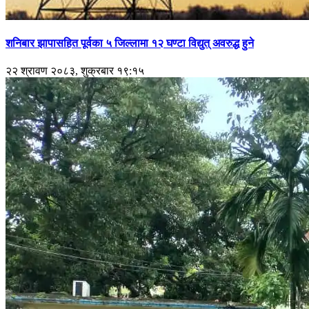
शनिबार झापासहित पूर्वका ५ जिल्लामा १२ घण्टा विद्युत् अवरुद्ध हुने
२२ श्रावण २०८३, शुक्रबार १९:१५