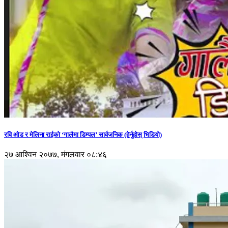
रवि ओड र मेलिना राईको ‘गालैमा डिम्पल’ सार्वजनिक (हेर्नुहोस् भिडियो)
२७ आश्विन २०७७, मंगलवार ०८:४६