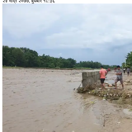
२४ भाद्र २०७७, बुधबार १८:३६