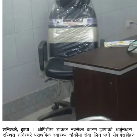
शनिश्चरे, झापा ।
ओपिडीमा डाक्टर नबसेका कारण झापाको अर्जुनधारा–
९स्थित शनिश्चरे प्राथमिक स्वास्थ्य चौकीमा सेवा लिन पुग्ने सेवाग्राहीहरु