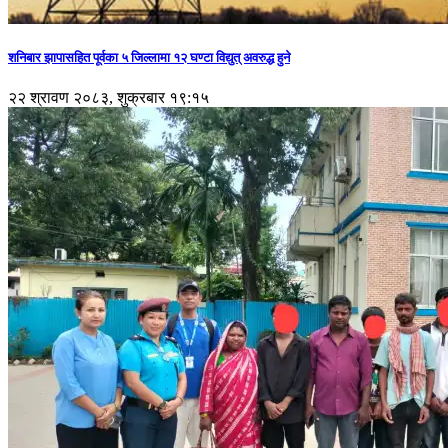
शनिबार झापासहित पूर्वका ५ जिल्लामा १२ घण्टा विद्युत् अवरुद्ध हुने
२२ श्रावण २०८३, शुक्रबार १९:१५