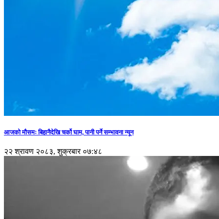
आजको मौसमः बिहानैदेखि चर्को घाम, पानी पर्ने सम्भावना न्यून
२२ श्रावण २०८३, शुक्रबार ०७:४८