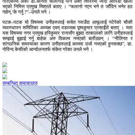
गरिएकोमा अर्का डा.अनिता चौलागाईं पनि उक्त शिविरमा जाँदा ओपिडी खाली
भएको निमित्त प्रमुख मिश्रले बताए । “फलानो गएन भने त जाँदिन भनेर हठ
गर्छन्,‘के गर्नु ?”–उनले भने ।
पटक–पटक यो विषयमा उनीहरुलाई सचेत गराउँदा आफूलाई नटेरेको चौकी
व्यवस्थापन समितिका अध्यक्ष एवम् वडाध्यक्ष पूष्पकुमार प्रसाईंले बताए । यता
यस विषयमा नगर प्रमुख हरिकुमार रानासँग बुझ्दा तत्कालको लागि उनीहरुलाई
सम्झाई बुझाई गर्नु बाहेक अरु विकल्प नभएको बताँउछन् । “नीतिगत र
सांगठनिक समस्याका कारण उनीहरुलाई काममा उर्जा नभएको हुनसक्छ”, डा.
गोविन्द केसीको आन्दोलनतर्फ संकेत गरेका उनले भने ।
सम्बन्धित समाचारहरु