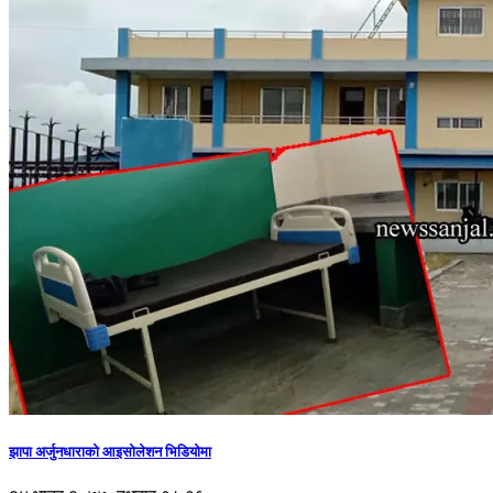
झापा अर्जुनधाराको आइसोलेशन भिडियोमा