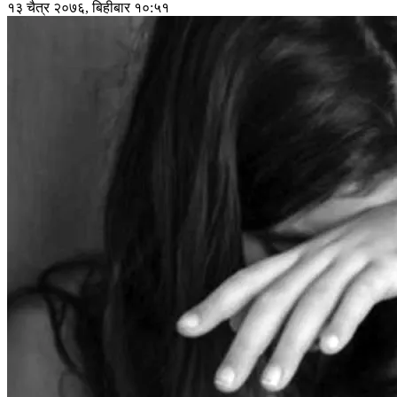
१३ चैत्र २०७६, बिहीबार १०:५१