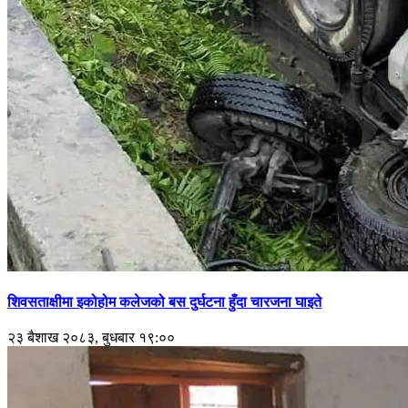
शिवसताक्षीमा इकोहोम कलेजको बस दुर्घटना हुँदा चारजना घाइते
२३ बैशाख २०८३, बुधबार १९:००