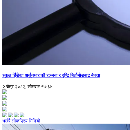
स्कुल हिँडेका अर्जुनधाराकी रञ्जना र दृष्टि बिर्तामोडबाट बेपत्ता
२ चैत्र २०८२, सोमबार १७:३४
भर्खरै
लोकप्रिय
भिडियो