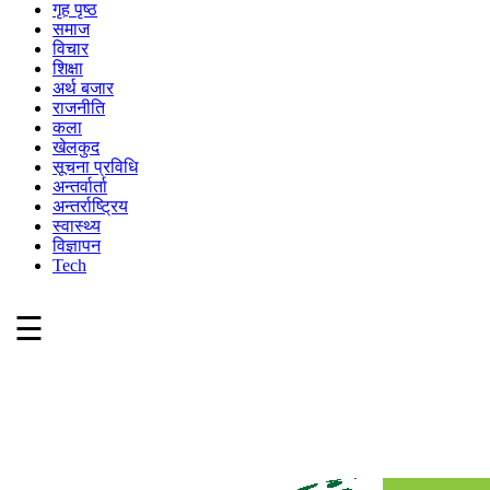
गृह पृष्ठ
समाज
विचार
शिक्षा
अर्थ बजार
राजनीति
कला
खेलकुद
सूचना प्रविधि
अन्तर्वार्ता
अन्तर्राष्ट्रिय
स्वास्थ्य
विज्ञापन
Tech
☰