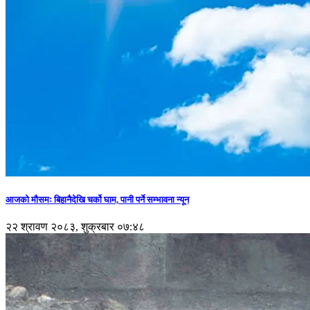
आजको मौसमः बिहानैदेखि चर्को घाम, पानी पर्ने सम्भावना न्यून
२२ श्रावण २०८३, शुक्रबार ०७:४८