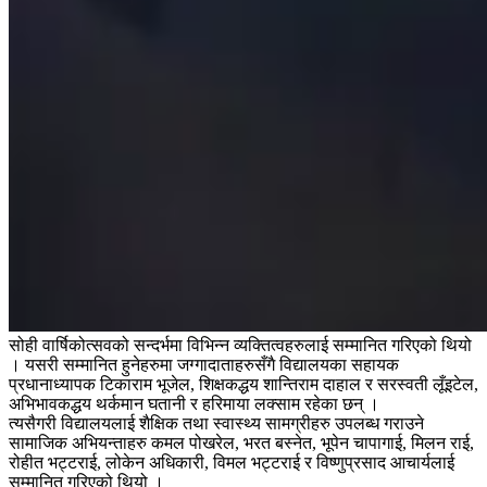
सोही वार्षिकोत्सवको सन्दर्भमा विभिन्न व्यक्तित्वहरुलाई सम्मानित गरिएको थियो
। यसरी सम्मानित हुनेहरुमा जग्गादाताहरुसँगै विद्यालयका सहायक
प्रधानाध्यापक टिकाराम भूजेल, शिक्षकद्धय शान्तिराम दाहाल र सरस्वती लूँइटेल,
अभिभावकद्धय थर्कमान घतानी र हरिमाया लक्साम रहेका छन् ।
त्यसैगरी विद्यालयलाई शैक्षिक तथा स्वास्थ्य सामग्रीहरु उपलब्ध गराउने
सामाजिक अभियन्ताहरु कमल पोखरेल, भरत बस्नेत, भूपेन चापागाई, मिलन राई,
रोहीत भट्टराई, लोकेन अधिकारी, विमल भट्टराई र विष्णुप्रसाद आचार्यलाई
सम्मानित गरिएको थियो ।