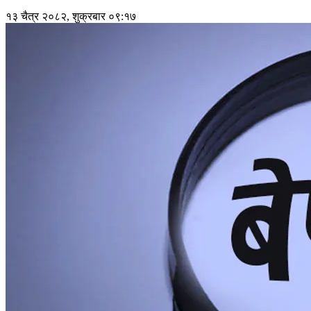
१३ चैत्र २०८२, शुक्रबार ०९:१७