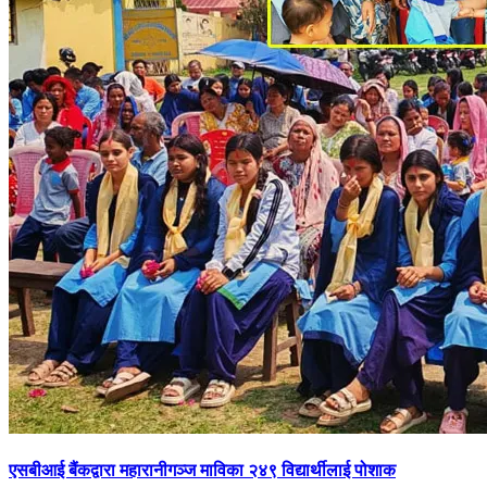
एसबीआई बैंकद्वारा महारानीगञ्ज माविका २४९ विद्यार्थीलाई पोशाक