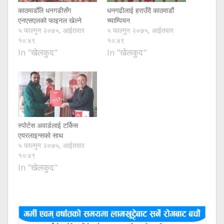
काठमाडौँले धनगडीसँग
धनगढीलाई हराउँदै काठमाडौं
एनएसएलको फाइनल खेल्ने
च्याम्पियन
५ फाल्गुन २०७५, आईतवार
५ फाल्गुन २०७५, आईतवार
१०:४९
१०:४९
In "खेलकुद"
In "खेलकुद"
स्पोर्टस अवार्डलाई टर्किस
एयरलाइन्सको साथ
५ फाल्गुन २०७५, आईतवार
१०:४९
In "खेलकुद"