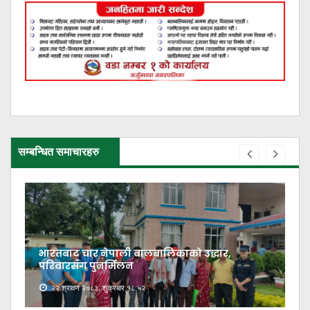
सम्बन्धित समाचारहरु
भारतबाट चार नेपाली बालबालिकाको उद्धार,
परिवारसँग पुनर्मिलन
२२ श्रावण २०८३, शुक्रबार १८:५२