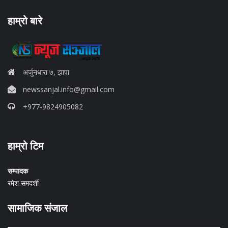
हाम्रो बारे
अर्जुनधारा ७, झापा
newssanjal.info@gmail.com
+977-9824905082
situs panen77
हाम्रो टिम
b88 slot
s77 resmi
daftar slot88
सम्पादक
judi slot online pulsa
रमेश समदर्शी
slot online gacor
info rtp slot gacor
सामाजिक संजाल
keluaran togel hari ini