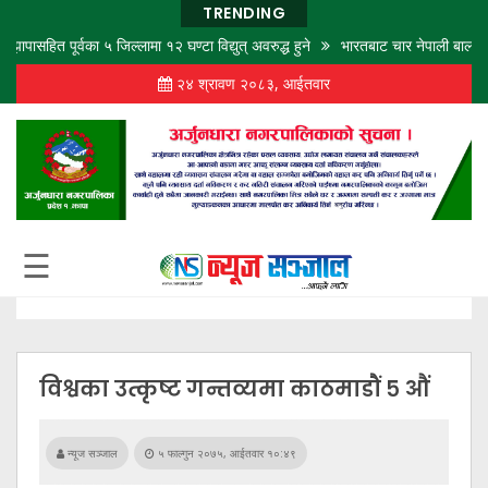
TRENDING
ित पूर्वका ५ जिल्लामा १२ घण्टा विद्युत् अवरुद्ध हुने
भारतबाट चार नेपाली बालबालिकाको उ
२४ श्रावण २०८३, आईतवार
गृह
पृष्ठ
समाज
विचार
शिक्षा
☰
अर्थ
बजार
राजनीति
विश्वका उत्कृष्ट गन्तव्यमा काठमाडौं ५ औं
कला
खेलकुद
न्यूज सञ्जाल
५ फाल्गुन २०७५, आईतवार १०:४९