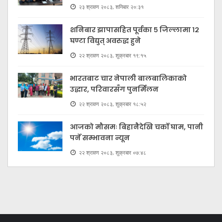
२३ श्रावण २०८३, शनिबार २०:३१
शनिबार झापासहित पूर्वका ५ जिल्लामा १२
घण्टा विद्युत् अवरुद्ध हुने
२२ श्रावण २०८३, शुक्रबार १९:१५
भारतबाट चार नेपाली बालबालिकाको
उद्धार, परिवारसँग पुनर्मिलन
२२ श्रावण २०८३, शुक्रबार १८:५२
आजको मौसमः बिहानैदेखि चर्को घाम, पानी
पर्ने सम्भावना न्यून
२२ श्रावण २०८३, शुक्रबार ०७:४८