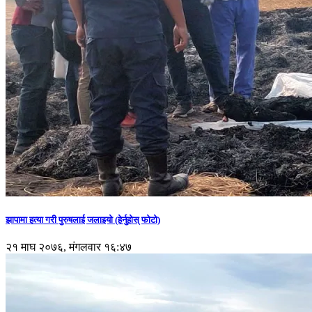
झापामा हत्या गरी पुरुषलाई जलाइयो (हेर्नुहाेस् फाेटाे)
२१ माघ २०७६, मंगलवार १६:४७