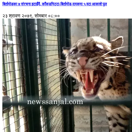
बिर्तामोडका ७ संरचना हटाइँदै, काँकडभिट्टा-बिर्तामोड-दमकमा ५ वटा आकाशे पुल
२३ श्रावण २०७९, सोमबार ०८:००