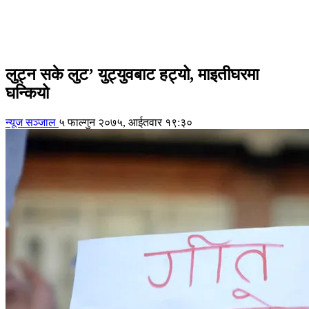
लुट्न सके लुट’ युट्युवबाट हट्यो, माइतीघरमा
घन्कियो
न्यूज सञ्जाल
५ फाल्गुन २०७५, आईतवार १९:३०