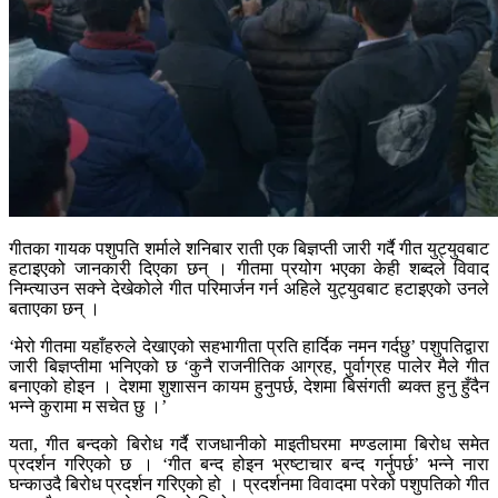
गीतका गायक पशुपति शर्माले शनिबार राती एक बिज्ञप्ती जारी गर्दै गीत युट्युवबाट
हटाइएको जानकारी दिएका छन् । गीतमा प्रयोग भएका केही शब्दले विवाद
निम्त्याउन सक्ने देखेकोले गीत परिमार्जन गर्न अहिले युट्युवबाट हटाइएको उनले
बताएका छन् ।
‘मेरो गीतमा यहाँहरुले देखाएको सहभागीता प्रति हार्दिक नमन गर्दछु’ पशुपतिद्वारा
जारी बिज्ञप्तीमा भनिएको छ ‘कुनै राजनीतिक आग्रह, पुर्वाग्रह पालेर मैले गीत
बनाएको होइन । देशमा शुशासन कायम हुनुपर्छ, देशमा बिसंगती ब्यक्त हुनु हुँदैन
भन्ने कुरामा म सचेत छु ।’
यता, गीत बन्दको बिरोध गर्दै राजधानीको माइतीघरमा मण्डलामा बिरोध समेत
प्रदर्शन गरिएको छ । ‘गीत बन्द होइन भ्रष्टाचार बन्द गर्नुपर्छ’ भन्ने नारा
घन्काउदै बिरोध प्रदर्शन गरिएको हो । प्रदर्शनमा विवादमा परेको पशुपतिको गीत