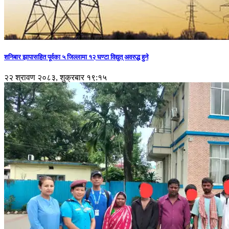
शनिबार झापासहित पूर्वका ५ जिल्लामा १२ घण्टा विद्युत् अवरुद्ध हुने
२२ श्रावण २०८३, शुक्रबार १९:१५