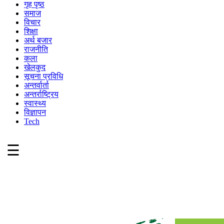
गृह पृष्ठ
समाज
विचार
शिक्षा
अर्थ बजार
राजनीति
कला
खेलकुद
सूचना प्रविधि
अन्तर्वार्ता
अन्तर्राष्ट्रिय
स्वास्थ्य
विज्ञापन
Tech
☰