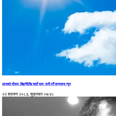
आजको मौसमः बिहानैदेखि चर्को घाम, पानी पर्ने सम्भावना न्यून
२२ श्रावण २०८३, शुक्रबार ०७:४८