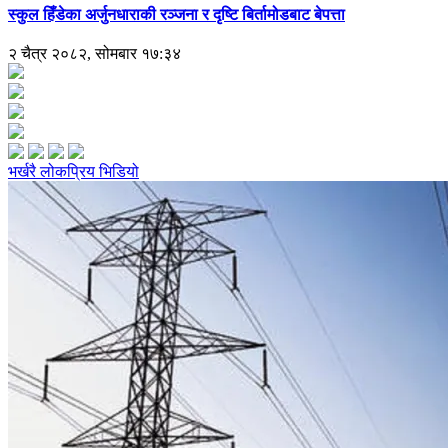
स्कुल हिँडेका अर्जुनधाराकी रञ्जना र दृष्टि बिर्तामोडबाट बेपत्ता
२ चैत्र २०८२, सोमबार १७:३४
भर्खरै
लोकप्रिय
भिडियो