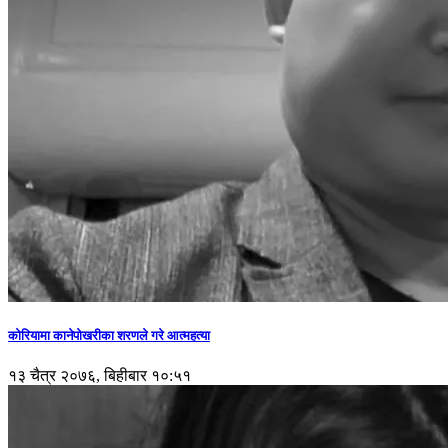
कोरियामा कानेपोखरीका शरणले गरे आत्महत्या
१३ चैत्र २०७६, बिहीबार १०:५१