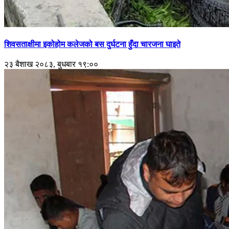
शिवसताक्षीमा इकोहोम कलेजको बस दुर्घटना हुँदा चारजना घाइते
२३ बैशाख २०८३, बुधबार १९:००