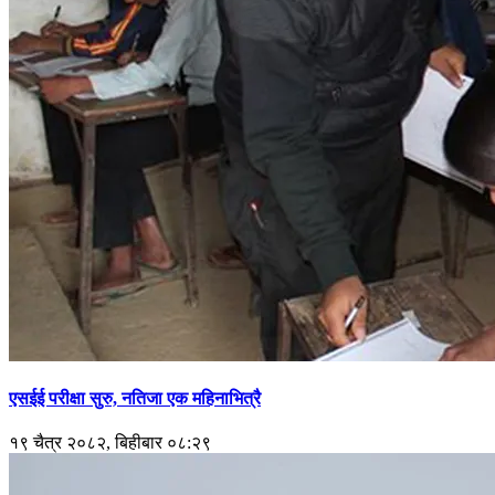
एसईई परीक्षा सुरु, नतिजा एक महिनाभित्रै
१९ चैत्र २०८२, बिहीबार ०८:२९