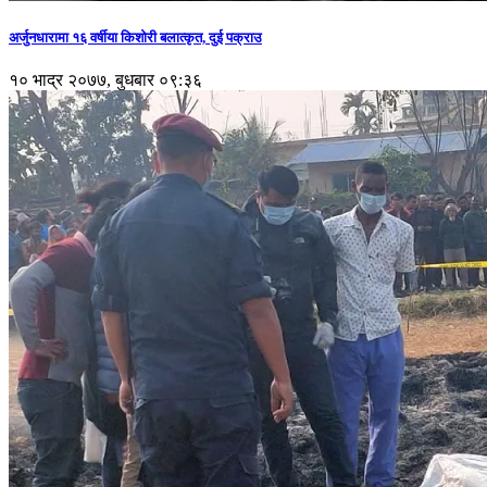
अर्जुनधारामा १६ वर्षीया किशोरी बलात्कृत, दुई पक्राउ
१० भाद्र २०७७, बुधबार ०९:३६