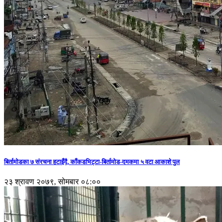
बिर्तामोडका ७ संरचना हटाइँदै, काँकडभिट्टा-बिर्तामोड-दमकमा ५ वटा आकाशे पुल
२३ श्रावण २०७९, सोमबार ०८:००