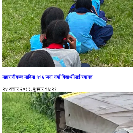
महारानीगञ्ज माविमा ११६ जना नयाँ विद्यार्थीलाई स्वागत
२४ असार २०८३, बुधबार १६:२९