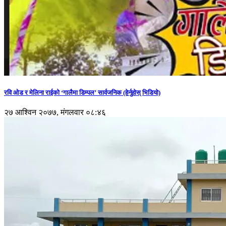
रवि ओड र मेलिना राईको ‘गालैमा डिम्पल’ सार्वजनिक (हेर्नुहोस् भिडियो)
२७ आश्विन २०७७, मंगलवार ०८:४६