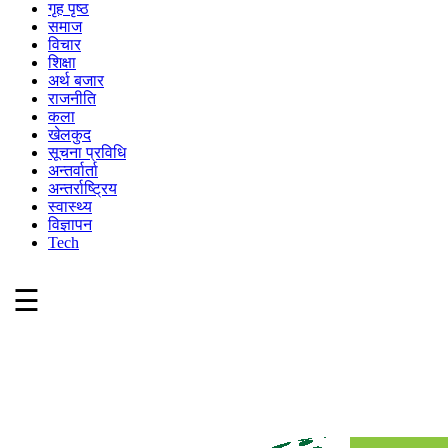
गृह पृष्ठ
समाज
विचार
शिक्षा
अर्थ बजार
राजनीति
कला
खेलकुद
सूचना प्रविधि
अन्तर्वार्ता
अन्तर्राष्ट्रिय
स्वास्थ्य
विज्ञापन
Tech
☰