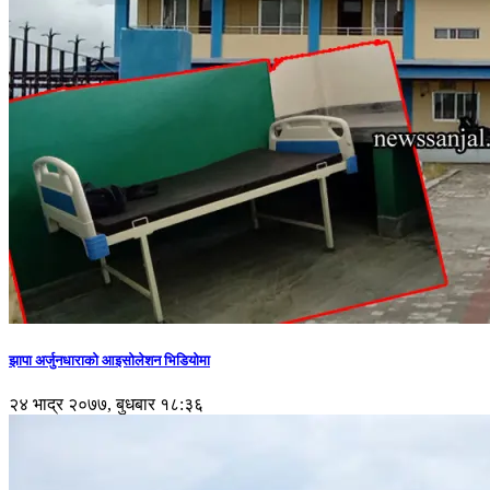
झापा अर्जुनधाराको आइसोलेशन भिडियोमा
२४ भाद्र २०७७, बुधबार १८:३६