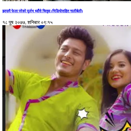
झापामै फेला परेको दुर्लभ ध्वाँसे चितुवा (भिडियोसहित नालीबेली)
१८ पुष २०७७, शनिबार ०९:१५