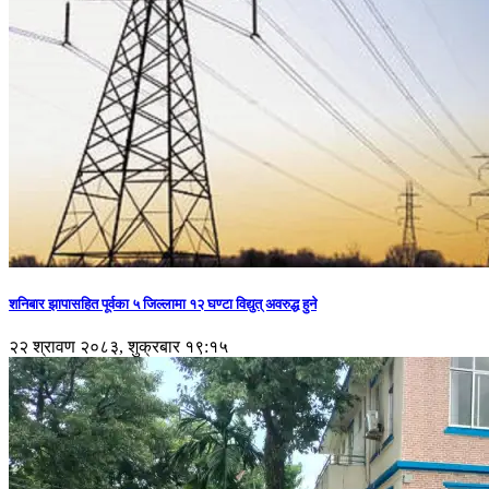
शनिबार झापासहित पूर्वका ५ जिल्लामा १२ घण्टा विद्युत् अवरुद्ध हुने
२२ श्रावण २०८३, शुक्रबार १९:१५