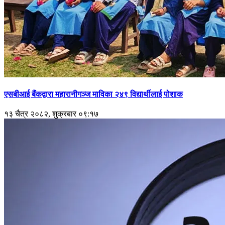
एसबीआई बैंकद्वारा महारानीगञ्ज माविका २४९ विद्यार्थीलाई पोशाक
१३ चैत्र २०८२, शुक्रबार ०९:१७