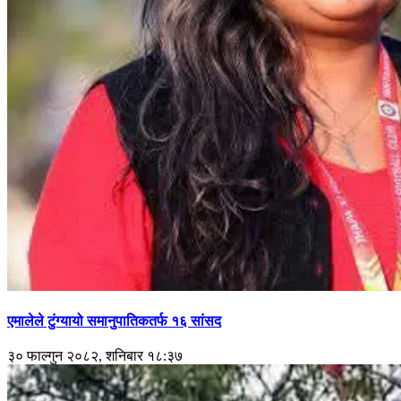
एमालेले टुंग्यायो समानुपातिकतर्फ १६ सांसद
३० फाल्गुन २०८२, शनिबार १८:३७