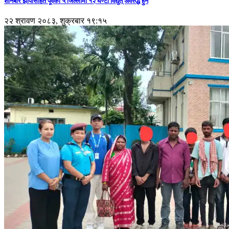
शनिबार झापासहित पूर्वका ५ जिल्लामा १२ घण्टा विद्युत् अवरुद्ध हुने
२२ श्रावण २०८३, शुक्रबार १९:१५