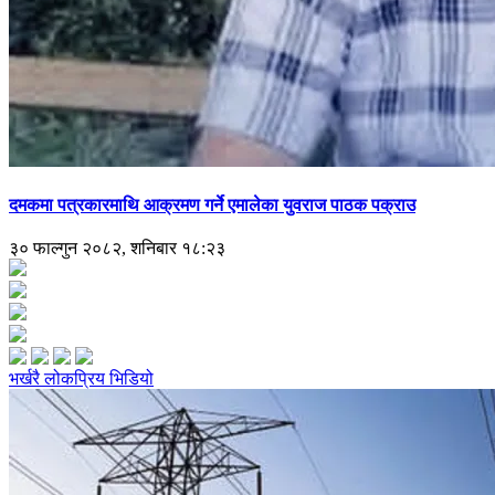
दमकमा पत्रकारमाथि आक्रमण गर्ने एमालेका युवराज पाठक पक्राउ
३० फाल्गुन २०८२, शनिबार १८:२३
भर्खरै
लोकप्रिय
भिडियो