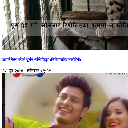
झापामै फेला परेको दुर्लभ ध्वाँसे चितुवा (भिडियोसहित नालीबेली)
१८ पुष २०७७, शनिबार ०९:१५