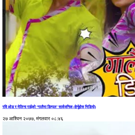
रवि ओड र मेलिना राईको ‘गालैमा डिम्पल’ सार्वजनिक (हेर्नुहोस् भिडियो)
२७ आश्विन २०७७, मंगलवार ०८:४६