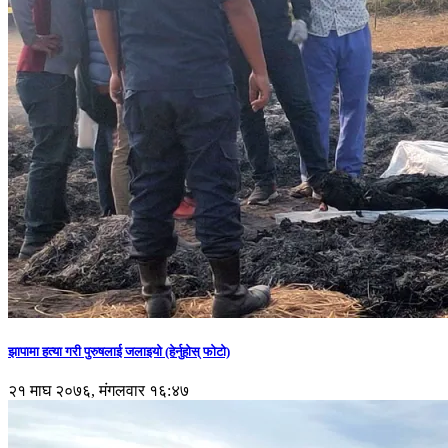
झापामा हत्या गरी पुरुषलाई जलाइयो (हेर्नुहाेस् फाेटाे)
२१ माघ २०७६, मंगलवार १६:४७