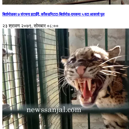
बिर्तामोडका ७ संरचना हटाइँदै, काँकडभिट्टा-बिर्तामोड-दमकमा ५ वटा आकाशे पुल
२३ श्रावण २०७९, सोमबार ०८:००