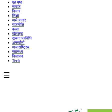
गृह पृष्ठ
समाज
विचार
शिक्षा
अर्थ बजार
राजनीति
कला
खेलकुद
सूचना प्रविधि
अन्तर्वार्ता
अन्तर्राष्ट्रिय
स्वास्थ्य
विज्ञापन
Tech
☰