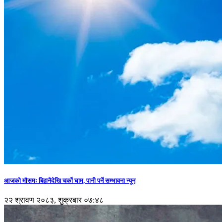
आजको मौसमः बिहानैदेखि चर्को घाम, पानी पर्ने सम्भावना न्यून
२२ श्रावण २०८३, शुक्रबार ०७:४८