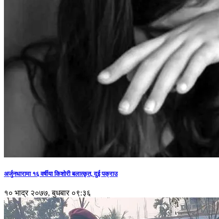
अर्जुनधारामा १६ वर्षीया किशोरी बलात्कृत, दुई पक्राउ
१० भाद्र २०७७, बुधबार ०९:३६