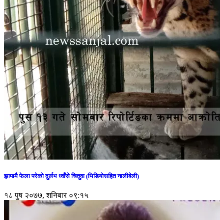
झापामै फेला परेको दुर्लभ ध्वाँसे चितुवा (भिडियोसहित नालीबेली)
१८ पुष २०७७, शनिबार ०९:१५