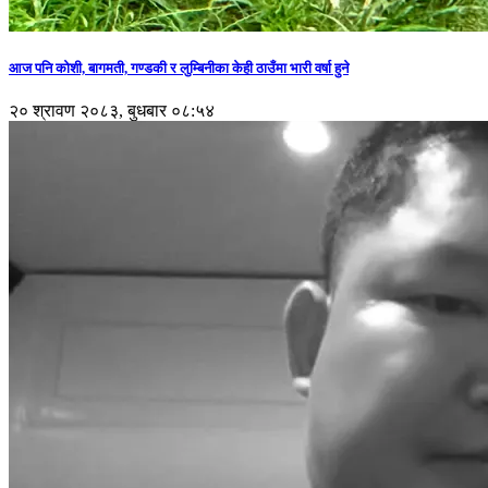
आज पनि कोशी, बागमती, गण्डकी र लुम्बिनीका केही ठाउँमा भारी वर्षा हुने
२० श्रावण २०८३, बुधबार ०८:५४