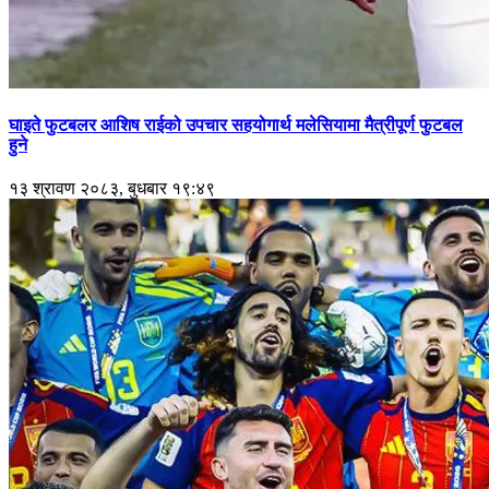
घाइते फुटबलर आशिष राईको उपचार सहयोगार्थ मलेसियामा मैत्रीपूर्ण फुटबल
हुने
१३ श्रावण २०८३, बुधबार १९:४९