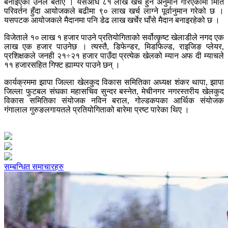
बनाइएको उनले बताए । यसअघि ८१ लाख खर्च हुने अनुमान गरिएकोमा मिति
परिवर्तन हुँदा आयोजकले बढीमा ९० लाख खर्च लाग्ने पूर्वानुमान गरेको छ ।
यसपटक आयोजकले मैदानमा पनि डेढ लाख खर्चेर घाँसे मैदान बनाइरहेको छ ।
विजेताले १० लाख १ हजार पाउने प्रतियोगिताको सर्वोत्कृष्ट खेलाडीले नगद एक
लाख एक हजार पाउनेछ । त्यस्तै, डिफेन्डर, मिडफिल्ड, राइजिङ प्लेयर,
प्रशिक्षकले जनही २१÷२१ हजार पाउँदा प्रत्येक खेलको म्यान अफ दी म्याचले
११ हजारसहित गिफ्ट ह्याम्पर पाउने छन् ।
कार्यक्रममा झापा जिल्ला खेलकुद विकास समितिका अध्यक्ष शंकर थापा, झापा
जिल्ला फुटबल संघका महासचिव सुन्दर बस्नेत, मेचीनगर नगरस्तरीय खेलकुद
विकास समितिका संयोजक नविन बराल, गोल्डकपका आर्थिक संयोजक
गंगालाल गुरुङलगायतले प्रतियोगिताको बारेमा प्रष्ट पारेका थिए ।
सम्बन्धित समाचारहरु