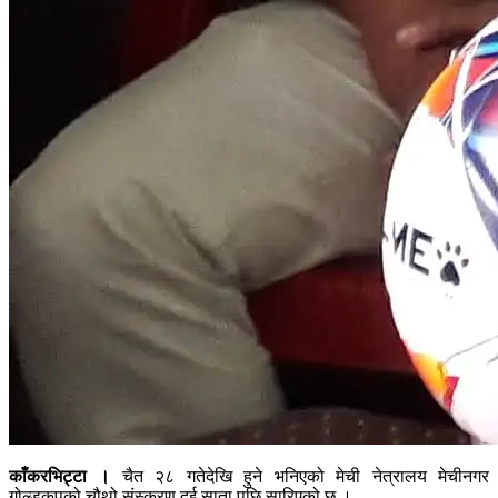
काँकरभिट्टा ।
चैत २८ गतेदेखि हुने भनिएको मेची नेत्रालय मेचीनगर
गोल्डकपको चौथो संस्करण दुई साता पछि सारिएको छ ।