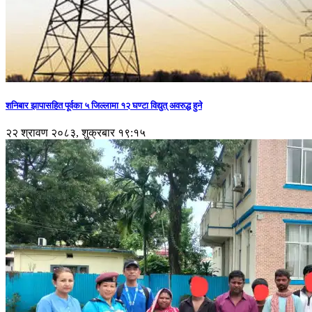
शनिबार झापासहित पूर्वका ५ जिल्लामा १२ घण्टा विद्युत् अवरुद्ध हुने
२२ श्रावण २०८३, शुक्रबार १९:१५