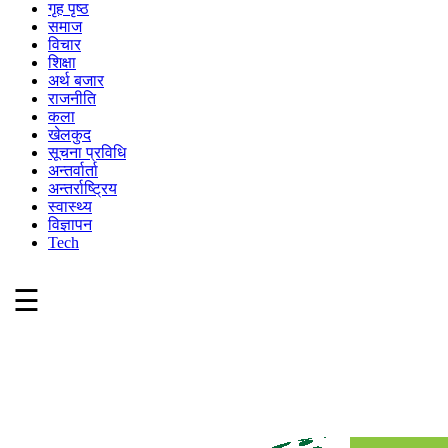
गृह पृष्ठ
समाज
विचार
शिक्षा
अर्थ बजार
राजनीति
कला
खेलकुद
सूचना प्रविधि
अन्तर्वार्ता
अन्तर्राष्ट्रिय
स्वास्थ्य
विज्ञापन
Tech
☰