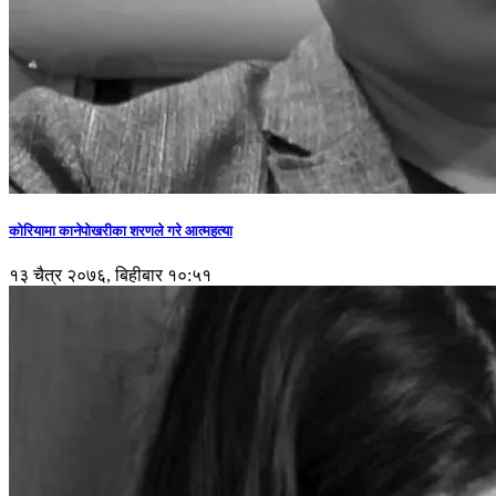
कोरियामा कानेपोखरीका शरणले गरे आत्महत्या
१३ चैत्र २०७६, बिहीबार १०:५१