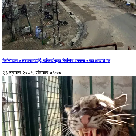
बिर्तामोडका ७ संरचना हटाइँदै, काँकडभिट्टा-बिर्तामोड-दमकमा ५ वटा आकाशे पुल
२३ श्रावण २०७९, सोमबार ०८:००