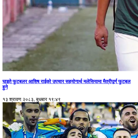
घाइते फुटबलर आशिष राईको उपचार सहयोगार्थ मलेसियामा मैत्रीपूर्ण फुटबल
हुने
१३ श्रावण २०८३, बुधबार १९:४९