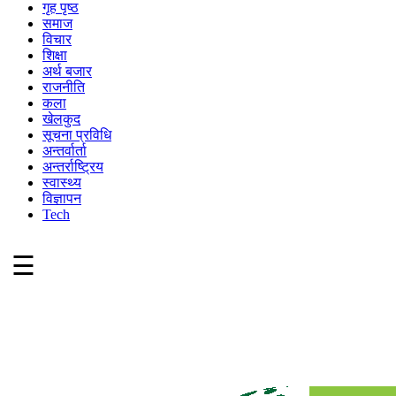
गृह पृष्ठ
समाज
विचार
शिक्षा
अर्थ बजार
राजनीति
कला
खेलकुद
सूचना प्रविधि
अन्तर्वार्ता
अन्तर्राष्ट्रिय
स्वास्थ्य
विज्ञापन
Tech
☰