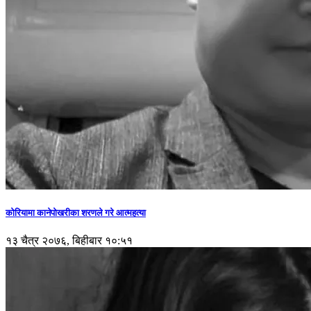
कोरियामा कानेपोखरीका शरणले गरे आत्महत्या
१३ चैत्र २०७६, बिहीबार १०:५१