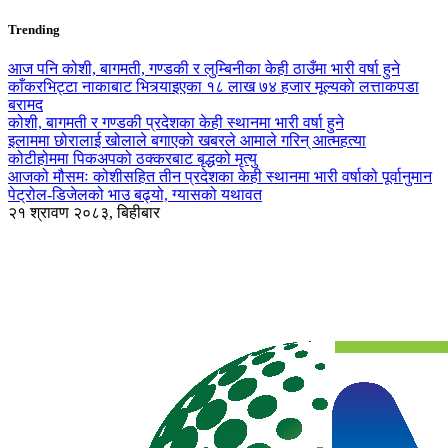
Trending
आज पनि कोशी, बागमती, गण्डकी र लुम्बिनीका केही ठाउँमा भारी वर्षा हुने
काँकरभिट्टा नाकाबाट भित्र्याइएका १८ लाख ७४ हजार मूल्यकाे लत्ताकपडा
बरामद
कोशी, बागमती र गण्डकी प्रदेशका केही स्थानमा भारी वर्षा हुने
इलाममा छोरालाई खोलाले बगाएकाे खबरले आमाले गरिन् आत्महत्या
कोटीहोममा पिकअपको ठक्करबाट बृद्धको मृत्यु
आजको मौसमः कोशीसहित तीन प्रदेशका केही स्थानमा भारी वर्षाको पूर्वानुमान
पेट्रोल-डिजेलको भाउ बढ्यो, ग्यासको यथावत
२१ श्रावण २०८३, बिहीबार