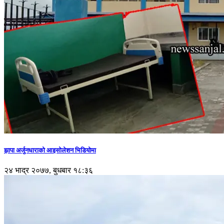
झापा अर्जुनधाराको आइसोलेशन भिडियोमा
२४ भाद्र २०७७, बुधबार १८:३६