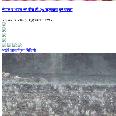
नेपाल र भारत ‘ए’ बीच टी-२० शृङ्खला हुने पक्का
२६ असार २०८३, शुक्रबार १९:५२
भर्खरै
लोकप्रिय
भिडियो