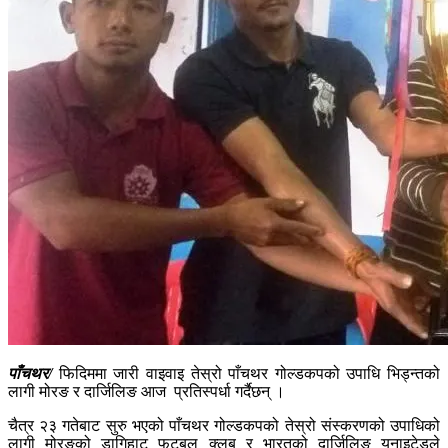
पाँचथर/
फिदिममा जारी वाइवाइ तेस्रो पाँचथर गोल्डकपको उपाधि भिड्न्तको
लागी मोरङ र दार्जिलिङ आज प्रतिस्पर्धा गर्दैछन् ।
चैत्र २३ गतेबाट सुरु भएको पाँचथर गोल्डकपको तेस्रो संस्करणको उपाधिको
लागी मोरङको डागिहाट फुटबल क्लब र भारतको दार्जिलिङ युनाइटेडले