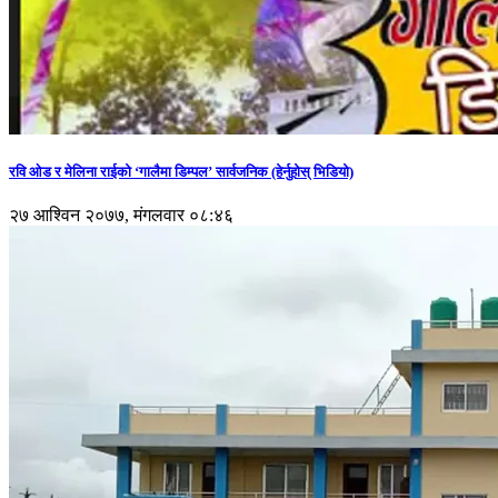
रवि ओड र मेलिना राईको ‘गालैमा डिम्पल’ सार्वजनिक (हेर्नुहोस् भिडियो)
२७ आश्विन २०७७, मंगलवार ०८:४६