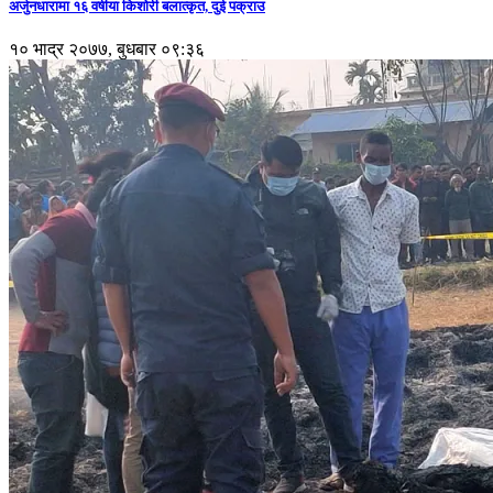
अर्जुनधारामा १६ वर्षीया किशोरी बलात्कृत, दुई पक्राउ
१० भाद्र २०७७, बुधबार ०९:३६