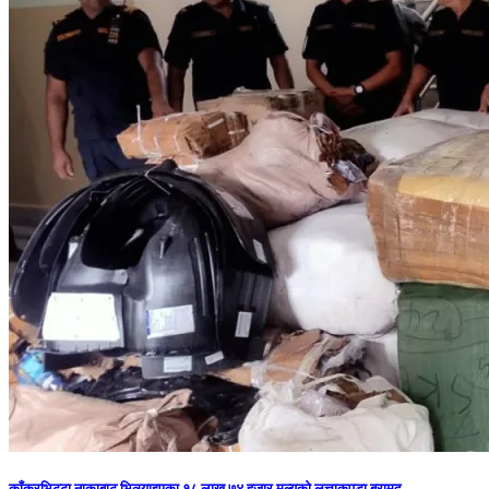
काँकरभिट्टा नाकाबाट भित्र्याइएका १८ लाख ७४ हजार मूल्यकाे लत्ताकपडा बरामद