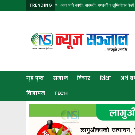
TRENDING
आज पनि कोशी, बागमती, गण्डकी र लुम्बिनीका केही ठाउ
गृह
पृष्ठ
समाज
विचार
शिक्षा
गृह पृष्ठ
समाज
विचार
शिक्षा
अर्थ 
अर्थ
बजार
विज्ञापन
TECH
राजनीति
कला
खेलकुद