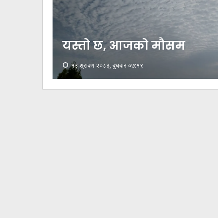
यस्तो छ, आजको मौसम
१३ श्रावण २०८३, बुधबार ०७:१९