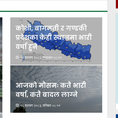
कोशी, बागमती र गण्डकी
प्रदेशका केही स्थानमा भारी
वर्षा हुने
१९ श्रावण २०८३, मंगलवार ०८:०९
आजको मौसमः कतै भारी
वर्षा, कतै बादल लाग्ने
१६ श्रावण २०८३, शनिबार ०८:५१