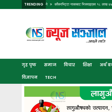
केही ठाउँमा भारी वर्षा हुने
TRENDING
काँकरभिट्टा नाकाबाट भित्र्याइएका १८ लाख ७४ हजार मूल्य
गृह
पृष्ठ
समाज
विचार
शिक्षा
गृह पृष्ठ
समाज
विचार
शिक्षा
अर्थ 
अर्थ
बजार
विज्ञापन
TECH
राजनीति
कला
खेलकुद