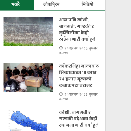
भर्खरै
लोकप्रिय
भिडियो
आज पनि कोशी,
बागमती, गण्डकी र
लुम्बिनीका केही
ठाउँमा भारी वर्षा हुने
इलाममा छोरालाई खोलाले
२० श्रावण २०८३, बुधबार
बगाएकाे खबरले आमाले
कोटीह
०८:५४
गरिन् आत्महत्या
ठक्करबा
काँकरभिट्टा नाकाबाट
भित्र्याइएका १८ लाख
१९ श्रावण २०८३, मंगलवार ०७:५९
१८ श्रावण २
७४ हजार मूल्यकाे
लत्ताकपडा बरामद
२० श्रावण २०८३, बुधबार
०८:१७
कोशी, बागमती र
गण्डकी प्रदेशका केही
स्थानमा भारी वर्षा हुने