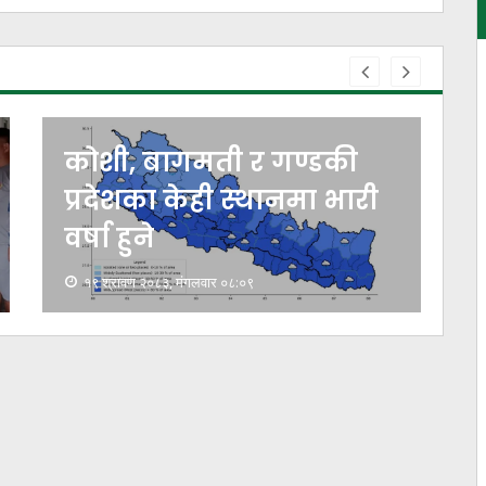
कोशी, बागमती र गण्डकी
प्रदेशका केही स्थानमा भारी
वर्षा हुने
१९ श्रावण २०८३, मंगलवार ०८:०९