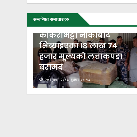
सम्बन्धित समाचारहरु
काँकरभिट्टा नाकाबाट
ी,
भित्र्याइएका १८ लाख ७४
ेही
हजार मूल्यकाे लत्ताकपडा
बरामद
२० श्रावण २०८३, बुधबार ०८:१७