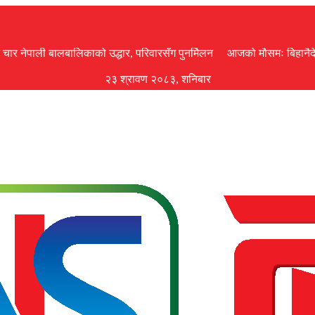
चार नेपाली बालबालिकाको उद्धार, परिवारसँग पुनर्मिलन
आजको मौसमः बिहानैदेखि
२३ श्रावण २०८३, शनिबार