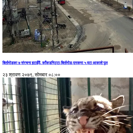
बिर्तामोडका ७ संरचना हटाइँदै, काँकडभिट्टा-बिर्तामोड-दमकमा ५ वटा आकाशे पुल
२३ श्रावण २०७९, सोमबार ०८:००