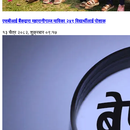
एसबीआई बैंकद्वारा महारानीगञ्ज माविका २४९ विद्यार्थीलाई पोशाक
१३ चैत्र २०८२, शुक्रबार ०९:१७