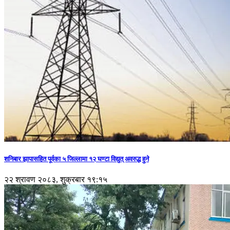
शनिबार झापासहित पूर्वका ५ जिल्लामा १२ घण्टा विद्युत् अवरुद्ध हुने
२२ श्रावण २०८३, शुक्रबार १९:१५