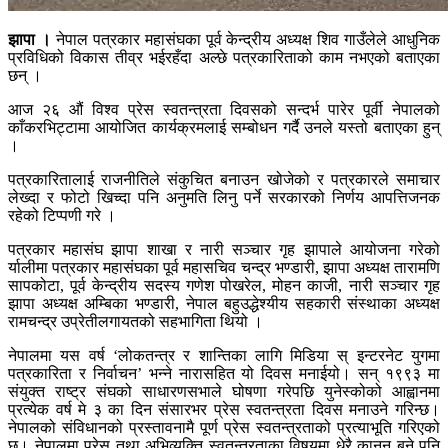
झापा ।
नेपाल पत्रकार महासंघका पूर्व केन्द्रीय अध्यक्ष शिव गाउँलेले आधुनिक
प्रविधिको विकास तीव्र भईरहँदा अल्छे पत्रकारिताको काम नभएको बताएका
छन् ।
आज २६ औं विश्व प्रेस स्वतन्त्रता दिवसको सन्दर्भ पारेर पूर्वी नेपालको
काँकरभिट्टामा आयोजित कार्यक्रमलाई सम्बोधन गर्दै उनले यस्तो बताएका हुन्
।
पत्रकारितालाई राजनीतिले संकुचित बनाउन खोजेको र पत्रकारले समाचार
लेख्दा र फोटो खिच्दा पनि अनुमति लिनु पर्ने सरकारको निर्णय आपत्तिजनक
रहेको टिप्पणी गरे ।
पत्रकार महासंघ झापा शाखा र नारी सञ्चार गृह झापाले आयोजना गरेको
र्यालीमा पत्रकार महासंघका पूर्व महासचिव चन्द्र भण्डारी, झापा अध्यक्ष तारामणि
सापकोटा, पूर्व केन्द्रीय सदस्य गणेश पोखरेल, मोहन काजी, नारी सञ्चार गृह
झापा अध्यक्ष अम्बिका भण्डारी, नेपाल बहुउद्धेश्यीय सहकारी संस्थाका अध्यक्ष
रामचन्द्र उप्रेतीलगायतको सहभागिता थियो ।
नेपालमा यस वर्ष ‘लोकतन्त्र र शान्तिका लागि मिडिया स् इन्टरनेट युगमा
पत्रकारिता र निर्वाचन’ भन्ने नारासहित यो दिवस मनाईयो। सन् १९९३ मा
संयुक्त राष्ट्र संघको साधारणसभाले घोषणा गरेपछि युनेस्कोको आह्वानमा
प्रत्येक वर्ष मे ३ का दिन संसारभर प्रेस स्वतन्त्रता दिवस मनाउने गरिन्छ।
नेपालको संविधानको प्रस्तावनामै पूर्ण प्रेस स्वतन्त्रताको प्रत्याभूति गरिएको
छ। नेपालमा प्रेस तथा अभिव्यक्ति स्वतन्त्रताका विषयमा धेरै कानुन बने पनि