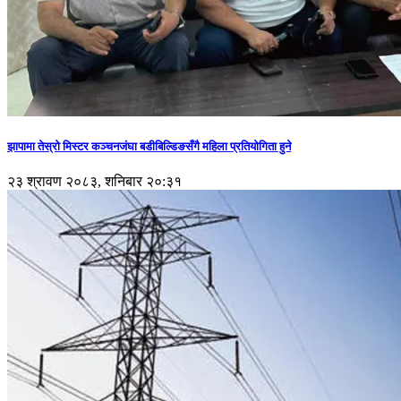
झापामा तेस्रो मिस्टर कञ्चनजंघा बडीबिल्डिङसँगै महिला प्रतियोगिता हुने
२३ श्रावण २०८३, शनिबार २०:३१