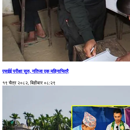
एसईई परीक्षा सुरु, नतिजा एक महिनाभित्रै
१९ चैत्र २०८२, बिहीबार ०८:२९