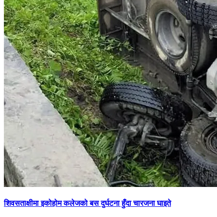
शिवसताक्षीमा इकोहोम कलेजको बस दुर्घटना हुँदा चारजना घाइते