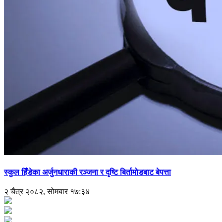
स्कुल हिँडेका अर्जुनधाराकी रञ्जना र दृष्टि बिर्तामोडबाट बेपत्ता
२ चैत्र २०८२, सोमबार १७:३४