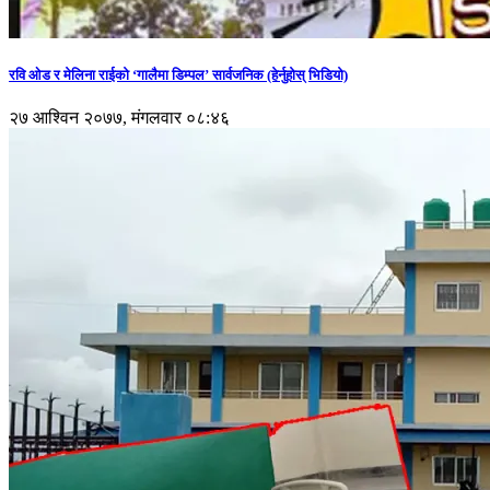
रवि ओड र मेलिना राईको ‘गालैमा डिम्पल’ सार्वजनिक (हेर्नुहोस् भिडियो)
२७ आश्विन २०७७, मंगलवार ०८:४६