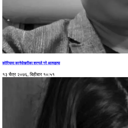
कोरियामा कानेपोखरीका शरणले गरे आत्महत्या
१३ चैत्र २०७६, बिहीबार १०:५१