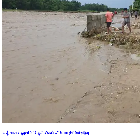
अर्जुनधारा र बुद्धशान्ति बिन्दुली बाँधको जोखिममा (भिडियाेसहित)