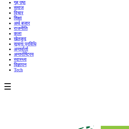
गृह पृष्ठ
समाज
विचार
शिक्षा
अर्थ बजार
राजनीति
कला
खेलकुद
सूचना प्रविधि
अन्तर्वार्ता
अन्तर्राष्ट्रिय
स्वास्थ्य
विज्ञापन
Tech
☰