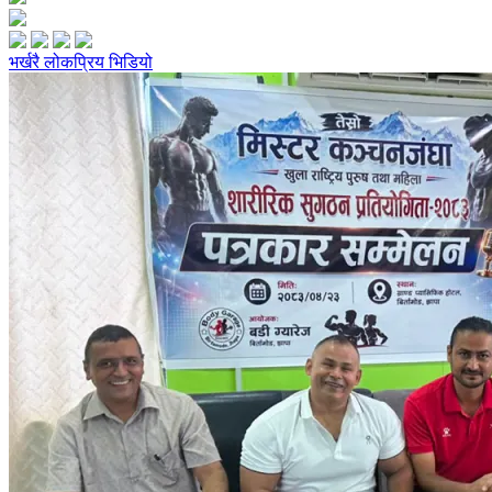
भर्खरै
लोकप्रिय
भिडियो