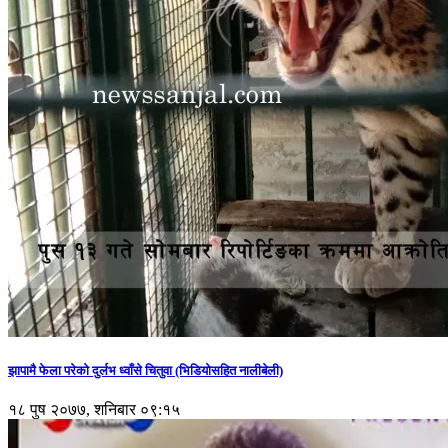
झापामै फेला परेको दुर्लभ ध्वाँसे चितुवा (भिडियोसहित नालीबेली)
१८ पुष २०७७, शनिबार ०९:१५