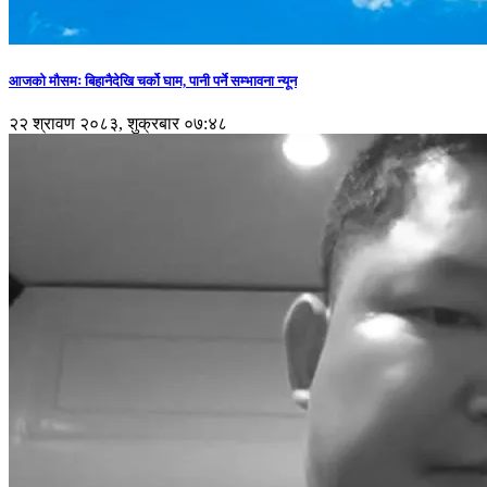
आजको मौसमः बिहानैदेखि चर्को घाम, पानी पर्ने सम्भावना न्यून
२२ श्रावण २०८३, शुक्रबार ०७:४८