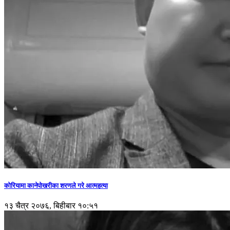
कोरियामा कानेपोखरीका शरणले गरे आत्महत्या
१३ चैत्र २०७६, बिहीबार १०:५१