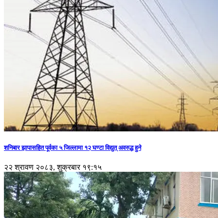
शनिबार झापासहित पूर्वका ५ जिल्लामा १२ घण्टा विद्युत् अवरुद्ध हुने
२२ श्रावण २०८३, शुक्रबार १९:१५