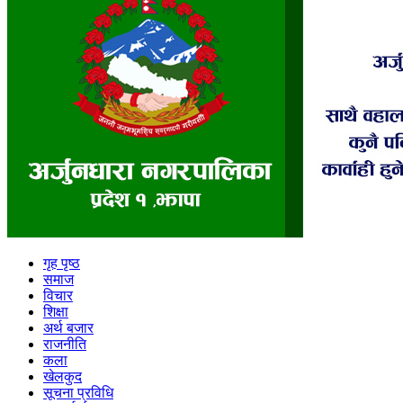
गृह पृष्ठ
समाज
विचार
शिक्षा
अर्थ बजार
राजनीति
कला
खेलकुद
सूचना प्रविधि