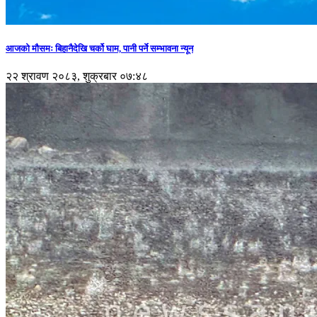
आजको मौसमः बिहानैदेखि चर्को घाम, पानी पर्ने सम्भावना न्यून
२२ श्रावण २०८३, शुक्रबार ०७:४८